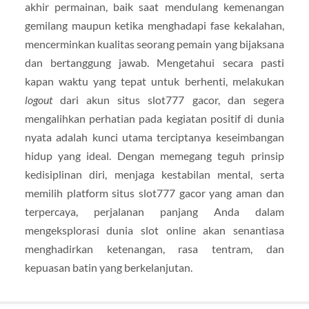
akhir permainan, baik saat mendulang kemenangan
gemilang maupun ketika menghadapi fase kekalahan,
mencerminkan kualitas seorang pemain yang bijaksana
dan bertanggung jawab. Mengetahui secara pasti
kapan waktu yang tepat untuk berhenti, melakukan
logout
dari akun situs slot777 gacor, dan segera
mengalihkan perhatian pada kegiatan positif di dunia
nyata adalah kunci utama terciptanya keseimbangan
hidup yang ideal. Dengan memegang teguh prinsip
kedisiplinan diri, menjaga kestabilan mental, serta
memilih platform situs slot777 gacor yang aman dan
terpercaya, perjalanan panjang Anda dalam
mengeksplorasi dunia slot online akan senantiasa
menghadirkan ketenangan, rasa tentram, dan
kepuasan batin yang berkelanjutan.