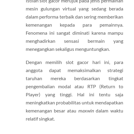
Istilah slot gacor merujuk pada jenis permainan
mesin gulungan virtual yang sedang berada
dalam performa terbaik dan sering memberikan
kemenangan kepada para pemainnya.
Fenomena ini sangat diminati karena mampu
menghadirkan sensasi bermain yang
menegangkan sekaligus menguntungkan.
Dengan memilih slot gacor hari ini, para
anggota dapat memaksimalkan strategi
taruhan mereka berdasarkan tingkat
pengembalian modal atau RTP (Return to
Player) yang tinggi. Hal ini tentu saja
meningkatkan probabilitas untuk mendapatkan
kemenangan besar atau
maxwin
dalam waktu
relatif singkat.