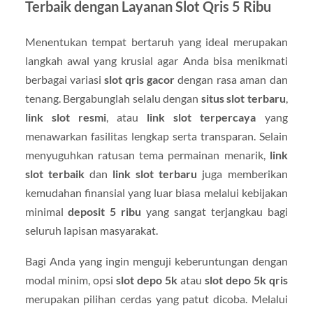
Terbaik dengan Layanan Slot Qris 5 Ribu
Menentukan tempat bertaruh yang ideal merupakan
langkah awal yang krusial agar Anda bisa menikmati
berbagai variasi
slot qris gacor
dengan rasa aman dan
tenang. Bergabunglah selalu dengan
situs slot terbaru
,
link slot resmi
, atau
link slot terpercaya
yang
menawarkan fasilitas lengkap serta transparan. Selain
menyuguhkan ratusan tema permainan menarik,
link
slot terbaik
dan
link slot terbaru
juga memberikan
kemudahan finansial yang luar biasa melalui kebijakan
minimal
deposit 5 ribu
yang sangat terjangkau bagi
seluruh lapisan masyarakat.
Bagi Anda yang ingin menguji keberuntungan dengan
modal minim, opsi
slot depo 5k
atau
slot depo 5k qris
merupakan pilihan cerdas yang patut dicoba. Melalui