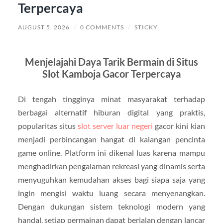
Terpercaya
AUGUST 5, 2026
/
0 COMMENTS
/
STICKY
Menjelajahi Daya Tarik Bermain di Situs
Slot Kamboja Gacor Terpercaya
Di tengah tingginya minat masyarakat terhadap
berbagai alternatif hiburan digital yang praktis,
popularitas situs
slot server luar negeri
gacor kini kian
menjadi perbincangan hangat di kalangan pencinta
game online. Platform ini dikenal luas karena mampu
menghadirkan pengalaman rekreasi yang dinamis serta
menyuguhkan kemudahan akses bagi siapa saja yang
ingin mengisi waktu luang secara menyenangkan.
Dengan dukungan sistem teknologi modern yang
handal, setiap permainan dapat berjalan dengan lancar