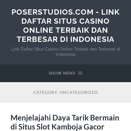
POSERSTUDIOS.COM - LINK
DAFTAR SITUS CASINO
ONLINE TERBAIK DAN
TERBESAR DI INDONESIA
Link Daftar Situs Casino Online Terbaik dan Terbesar di
Indonesia
SHOW MENU
CATEGORY:
UNCATEGORIZED
Menjelajahi Daya Tarik Bermain
di Situs Slot Kamboja Gacor