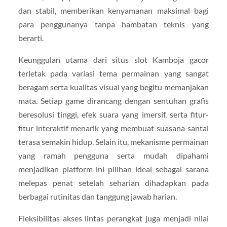
dan stabil, memberikan kenyamanan maksimal bagi
para penggunanya tanpa hambatan teknis yang
berarti.
Keunggulan utama dari situs slot Kamboja gacor
terletak pada variasi tema permainan yang sangat
beragam serta kualitas visual yang begitu memanjakan
mata. Setiap game dirancang dengan sentuhan grafis
beresolusi tinggi, efek suara yang imersif, serta fitur-
fitur interaktif menarik yang membuat suasana santai
terasa semakin hidup. Selain itu, mekanisme permainan
yang ramah pengguna serta mudah dipahami
menjadikan platform ini pilihan ideal sebagai sarana
melepas penat setelah seharian dihadapkan pada
berbagai rutinitas dan tanggung jawab harian.
Fleksibilitas akses lintas perangkat juga menjadi nilai