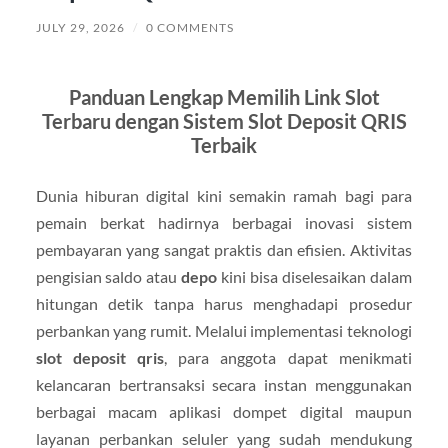
JULY 29, 2026
/
0 COMMENTS
Panduan Lengkap Memilih Link Slot
Terbaru dengan Sistem Slot Deposit QRIS
Terbaik
Dunia hiburan digital kini semakin ramah bagi para
pemain berkat hadirnya berbagai inovasi sistem
pembayaran yang sangat praktis dan efisien. Aktivitas
pengisian saldo atau
depo
kini bisa diselesaikan dalam
hitungan detik tanpa harus menghadapi prosedur
perbankan yang rumit. Melalui implementasi teknologi
slot deposit qris
, para anggota dapat menikmati
kelancaran bertransaksi secara instan menggunakan
berbagai macam aplikasi dompet digital maupun
layanan perbankan seluler yang sudah mendukung