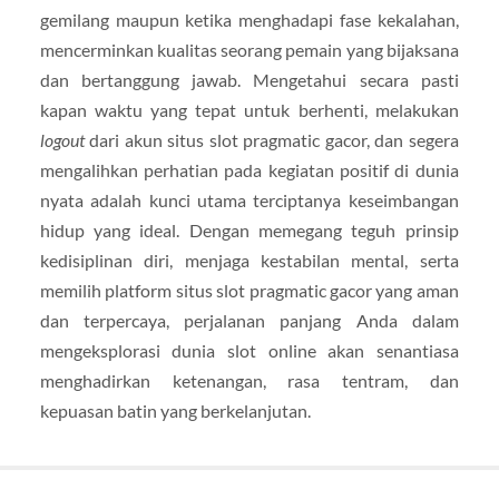
gemilang maupun ketika menghadapi fase kekalahan,
mencerminkan kualitas seorang pemain yang bijaksana
dan bertanggung jawab. Mengetahui secara pasti
kapan waktu yang tepat untuk berhenti, melakukan
logout
dari akun situs slot pragmatic gacor, dan segera
mengalihkan perhatian pada kegiatan positif di dunia
nyata adalah kunci utama terciptanya keseimbangan
hidup yang ideal. Dengan memegang teguh prinsip
kedisiplinan diri, menjaga kestabilan mental, serta
memilih platform situs slot pragmatic gacor yang aman
dan terpercaya, perjalanan panjang Anda dalam
mengeksplorasi dunia slot online akan senantiasa
menghadirkan ketenangan, rasa tentram, dan
kepuasan batin yang berkelanjutan.