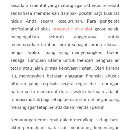
kesadaran mental yang matang agar aktivitas tersebut
senantiasa memberikan dampak positif bagi kualitas
hidup Anda secara keseluruhan. Para pengelola
profesional di situs
pragmatic play slot
gacor selalu
mengingatkan seluruh anggotanya untuk
menempatkan taruhan murni sebagai sarana rekreasi
pengisi waktu luang yang menyenangkan, bukan
sebagai tumpuan utama untuk mencari penghasilan
tetap atau jalan pintas kekayaan instan. Oleh karena
itu, menetapkan batasan anggaran finansial khusus
hiburan yang terpisah secara tegas dari tabungan
harian serta mematuhi durasi waktu bermain adalah
fondasi mutlak bagi setiap pemain slot online gampang
menang agar tetap berada dalam kendali penuh.
Kematangan emosional dalam menyikapi setiap hasil
akhir permainan, baik saat mendulang kemenangan