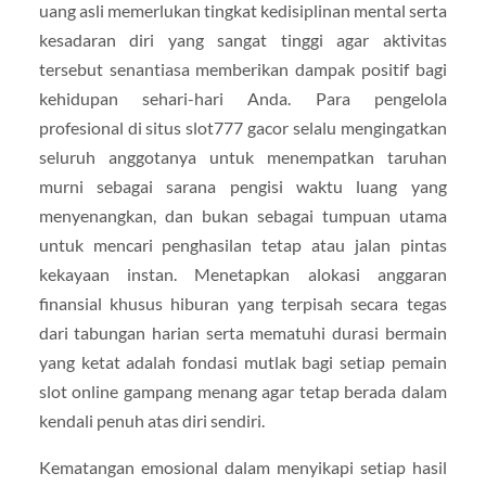
uang asli memerlukan tingkat kedisiplinan mental serta
kesadaran diri yang sangat tinggi agar aktivitas
tersebut senantiasa memberikan dampak positif bagi
kehidupan sehari-hari Anda. Para pengelola
profesional di situs slot777 gacor selalu mengingatkan
seluruh anggotanya untuk menempatkan taruhan
murni sebagai sarana pengisi waktu luang yang
menyenangkan, dan bukan sebagai tumpuan utama
untuk mencari penghasilan tetap atau jalan pintas
kekayaan instan. Menetapkan alokasi anggaran
finansial khusus hiburan yang terpisah secara tegas
dari tabungan harian serta mematuhi durasi bermain
yang ketat adalah fondasi mutlak bagi setiap pemain
slot online gampang menang agar tetap berada dalam
kendali penuh atas diri sendiri.
Kematangan emosional dalam menyikapi setiap hasil