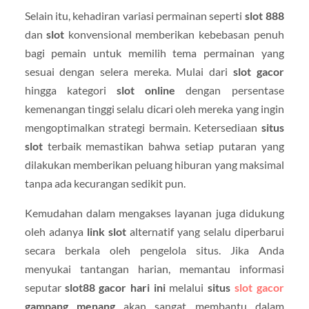
Selain itu, kehadiran variasi permainan seperti
slot 888
dan
slot
konvensional memberikan kebebasan penuh
bagi pemain untuk memilih tema permainan yang
sesuai dengan selera mereka. Mulai dari
slot gacor
hingga kategori
slot online
dengan persentase
kemenangan tinggi selalu dicari oleh mereka yang ingin
mengoptimalkan strategi bermain. Ketersediaan
situs
slot
terbaik memastikan bahwa setiap putaran yang
dilakukan memberikan peluang hiburan yang maksimal
tanpa ada kecurangan sedikit pun.
Kemudahan dalam mengakses layanan juga didukung
oleh adanya
link slot
alternatif yang selalu diperbarui
secara berkala oleh pengelola situs. Jika Anda
menyukai tantangan harian, memantau informasi
seputar
slot88 gacor hari ini
melalui
situs
slot gacor
gampang menang
akan sangat membantu dalam