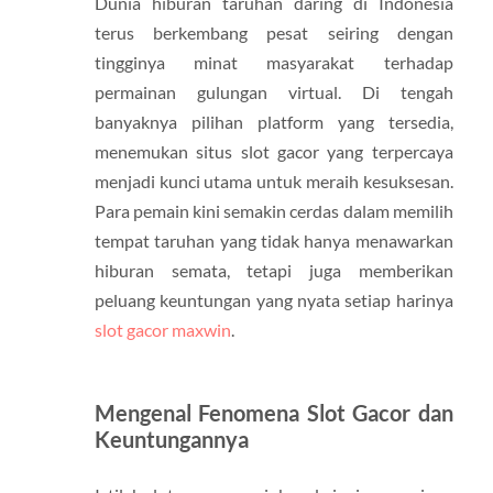
Dunia hiburan taruhan daring di Indonesia
terus berkembang pesat seiring dengan
tingginya minat masyarakat terhadap
permainan gulungan virtual. Di tengah
banyaknya pilihan platform yang tersedia,
menemukan situs slot gacor yang terpercaya
menjadi kunci utama untuk meraih kesuksesan.
Para pemain kini semakin cerdas dalam memilih
tempat taruhan yang tidak hanya menawarkan
hiburan semata, tetapi juga memberikan
peluang keuntungan yang nyata setiap harinya
slot gacor maxwin
.
Mengenal Fenomena Slot Gacor dan
Keuntungannya