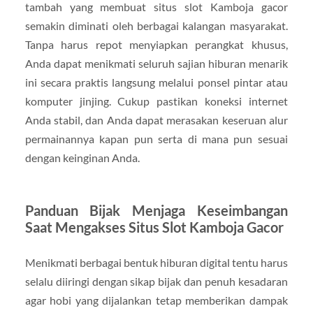
tambah yang membuat situs slot Kamboja gacor
semakin diminati oleh berbagai kalangan masyarakat.
Tanpa harus repot menyiapkan perangkat khusus,
Anda dapat menikmati seluruh sajian hiburan menarik
ini secara praktis langsung melalui ponsel pintar atau
komputer jinjing. Cukup pastikan koneksi internet
Anda stabil, dan Anda dapat merasakan keseruan alur
permainannya kapan pun serta di mana pun sesuai
dengan keinginan Anda.
Panduan Bijak Menjaga Keseimbangan
Saat Mengakses Situs Slot Kamboja Gacor
Menikmati berbagai bentuk hiburan digital tentu harus
selalu diiringi dengan sikap bijak dan penuh kesadaran
agar hobi yang dijalankan tetap memberikan dampak