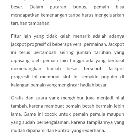
besar. Dalam putaran bonus, pemain bisa
mendapatkan kemenangan tanpa harus mengeluarkan
taruhan tambahan.
Fitur lain yang tidak kalah menarik adalah adanya
jackpot progresif di beberapa versi permainan. Jackpot
ini terus bertambah seiring jumlah taruhan yang
dipasang oleh pemain lain hingga ada yang berhasil
memenangkan hadiah besar tersebut. Jackpot
progresif ini membuat slot ini semakin populer di
kalangan pemain yang mengincar hadiah besar.
Grafis dan suara yang menghibur juga menjadi nilai
tambah, karena membuat pemain betah bermain lebih
lama. Game ini cocok untuk pemain pemula maupun
yang sudah berpengalaman, karena tampilannya yang
mudah dipahami dan kontrol yang sederhana.