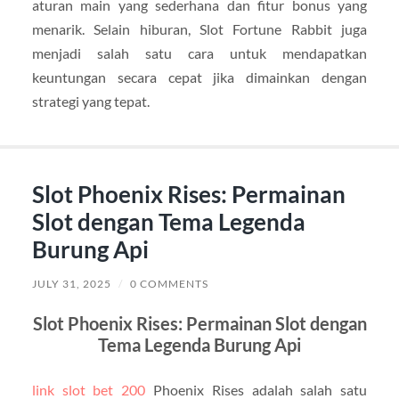
aturan main yang sederhana dan fitur bonus yang
menarik. Selain hiburan, Slot Fortune Rabbit juga
menjadi salah satu cara untuk mendapatkan
keuntungan secara cepat jika dimainkan dengan
strategi yang tepat.
Slot Phoenix Rises: Permainan
Slot dengan Tema Legenda
Burung Api
JULY 31, 2025
/
0 COMMENTS
Slot Phoenix Rises: Permainan Slot dengan
Tema Legenda Burung Api
link slot bet 200
Phoenix Rises adalah salah satu