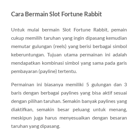
Cara Bermain Slot Fortune Rabbit
Untuk mulai bermain Slot Fortune Rabbit, pemain
cukup memilih taruhan yang ingin dipasang kemudian
memutar gulungan (reels) yang berisi berbagai simbol
keberuntungan. Tujuan utama permainan ini adalah
mendapatkan kombinasi simbol yang sama pada garis
pembayaran (payline) tertentu.
Permainan ini biasanya memiliki 5 gulungan dan 3
baris dengan berbagai paylines yang bisa aktif sesuai
dengan pilihan taruhan. Semakin banyak paylines yang
diaktifkan, semakin besar peluang untuk menang,
meskipun juga harus menyesuaikan dengan besaran
taruhan yang dipasang.