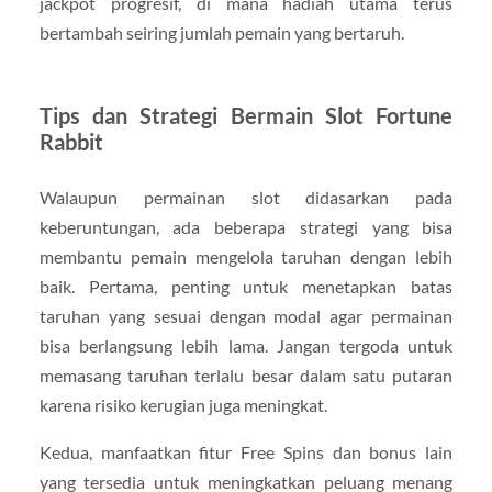
jackpot progresif, di mana hadiah utama terus
bertambah seiring jumlah pemain yang bertaruh.
Tips dan Strategi Bermain Slot Fortune
Rabbit
Walaupun permainan slot didasarkan pada
keberuntungan, ada beberapa strategi yang bisa
membantu pemain mengelola taruhan dengan lebih
baik. Pertama, penting untuk menetapkan batas
taruhan yang sesuai dengan modal agar permainan
bisa berlangsung lebih lama. Jangan tergoda untuk
memasang taruhan terlalu besar dalam satu putaran
karena risiko kerugian juga meningkat.
Kedua, manfaatkan fitur Free Spins dan bonus lain
yang tersedia untuk meningkatkan peluang menang