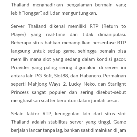
Thailand menghadirkan pengalaman bermain yang
lebih “longgar”, adil, dan menguntungkan.
Server Thailand dikenal memiliki RTP (Return to
Player) yang real-time dan tidak dimanipulasi.
Beberapa situs bahkan menampilkan persentase RTP
langsung untuk setiap game, sehingga pemain bisa
memilih mana slot yang sedang dalam kondisi gacor.
Provider yang paling sering digunakan di server ini
antara lain PG Soft, Slot88, dan Habanero. Permainan
seperti Mahjong Ways 2, Lucky Neko, dan Starlight
Princess sangat populer dan sering disebut-sebut
menghasilkan scatter beruntun dalam jumlah besar.
Selain faktor RTP, keunggulan lain dari situs slot
Thailand adalah stabilitas server yang tinggi. Game
berjalan lancar tanpa lag, bahkan saat dimainkan di jam