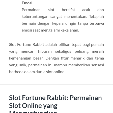
Emosi
Permainan slot bersifat acak dan
keberuntungan sangat menentukan. Tetaplah
bermain dengan kepala dingin tanpa terbawa
emosi saat mengalami kekalahan.
Slot Fortune Rabbit adalah pilihan tepat bagi pemain
yang mencari hiburan sekaligus peluang meraih
kemenangan besar. Dengan fitur menarik dan tema
yang unik, permainan ini mampu memberikan sensasi
berbeda dalam dunia slot online.
Slot Fortune Rabbit: Permainan
Slot Online yang