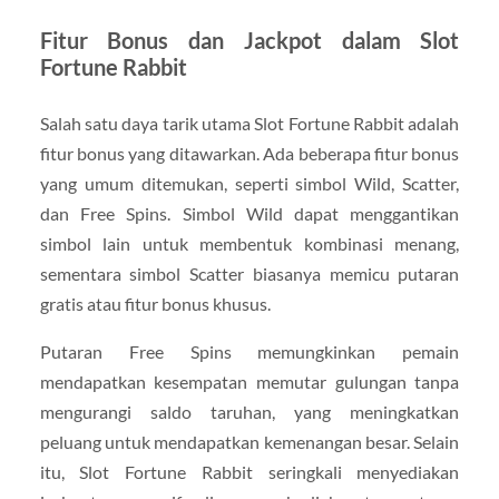
Fitur Bonus dan Jackpot dalam Slot
Fortune Rabbit
Salah satu daya tarik utama Slot Fortune Rabbit adalah
fitur bonus yang ditawarkan. Ada beberapa fitur bonus
yang umum ditemukan, seperti simbol Wild, Scatter,
dan Free Spins. Simbol Wild dapat menggantikan
simbol lain untuk membentuk kombinasi menang,
sementara simbol Scatter biasanya memicu putaran
gratis atau fitur bonus khusus.
Putaran Free Spins memungkinkan pemain
mendapatkan kesempatan memutar gulungan tanpa
mengurangi saldo taruhan, yang meningkatkan
peluang untuk mendapatkan kemenangan besar. Selain
itu, Slot Fortune Rabbit seringkali menyediakan