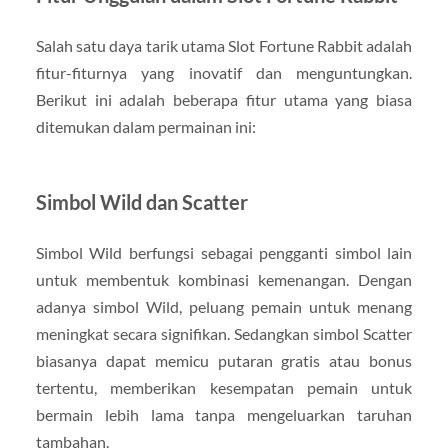
Salah satu daya tarik utama Slot Fortune Rabbit adalah
fitur-fiturnya yang inovatif dan menguntungkan.
Berikut ini adalah beberapa fitur utama yang biasa
ditemukan dalam permainan ini:
Simbol Wild dan Scatter
Simbol Wild berfungsi sebagai pengganti simbol lain
untuk membentuk kombinasi kemenangan. Dengan
adanya simbol Wild, peluang pemain untuk menang
meningkat secara signifikan. Sedangkan simbol Scatter
biasanya dapat memicu putaran gratis atau bonus
tertentu, memberikan kesempatan pemain untuk
bermain lebih lama tanpa mengeluarkan taruhan
tambahan.