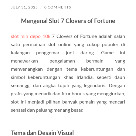
JULY 31, 2025
/
0 COMMENTS
Mengenal Slot 7 Clovers of Fortune
slot min depo 10k
7 Clovers of Fortune adalah salah
satu permainan slot online yang cukup populer di
kalangan penggemar judi daring. Game ini
menawarkan pengalaman bermain yang
menyenangkan dengan tema keberuntungan dan
simbol keberuntungan khas Irlandia, seperti daun
semanggi dan angka tujuh yang legendaris. Dengan
grafis yang menarik dan fitur bonus yang menggiurkan,
slot ini menjadi pilihan banyak pemain yang mencari
sensasi dan peluang menang besar.
Tema dan Desain Visual