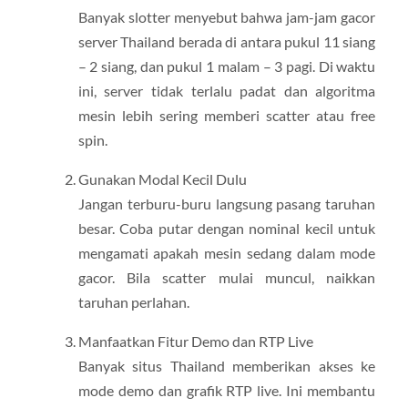
Banyak slotter menyebut bahwa jam-jam gacor
server Thailand berada di antara pukul 11 siang
– 2 siang, dan pukul 1 malam – 3 pagi. Di waktu
ini, server tidak terlalu padat dan algoritma
mesin lebih sering memberi scatter atau free
spin.
Gunakan Modal Kecil Dulu
Jangan terburu-buru langsung pasang taruhan
besar. Coba putar dengan nominal kecil untuk
mengamati apakah mesin sedang dalam mode
gacor. Bila scatter mulai muncul, naikkan
taruhan perlahan.
Manfaatkan Fitur Demo dan RTP Live
Banyak situs Thailand memberikan akses ke
mode demo dan grafik RTP live. Ini membantu