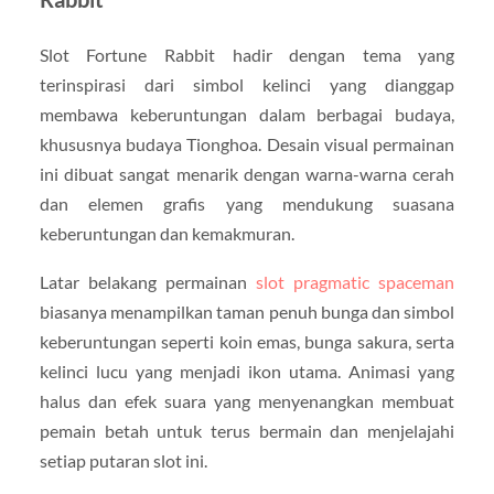
Slot Fortune Rabbit hadir dengan tema yang
terinspirasi dari simbol kelinci yang dianggap
membawa keberuntungan dalam berbagai budaya,
khususnya budaya Tionghoa. Desain visual permainan
ini dibuat sangat menarik dengan warna-warna cerah
dan elemen grafis yang mendukung suasana
keberuntungan dan kemakmuran.
Latar belakang permainan
slot pragmatic spaceman
biasanya menampilkan taman penuh bunga dan simbol
keberuntungan seperti koin emas, bunga sakura, serta
kelinci lucu yang menjadi ikon utama. Animasi yang
halus dan efek suara yang menyenangkan membuat
pemain betah untuk terus bermain dan menjelajahi
setiap putaran slot ini.