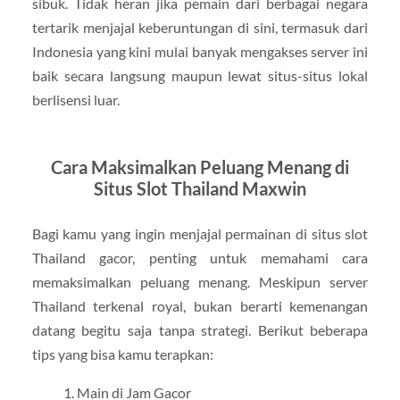
sibuk. Tidak heran jika pemain dari berbagai negara
tertarik menjajal keberuntungan di sini, termasuk dari
Indonesia yang kini mulai banyak mengakses server ini
baik secara langsung maupun lewat situs-situs lokal
berlisensi luar.
Cara Maksimalkan Peluang Menang di
Situs Slot Thailand Maxwin
Bagi kamu yang ingin menjajal permainan di situs slot
Thailand gacor, penting untuk memahami cara
memaksimalkan peluang menang. Meskipun server
Thailand terkenal royal, bukan berarti kemenangan
datang begitu saja tanpa strategi. Berikut beberapa
tips yang bisa kamu terapkan:
Main di Jam Gacor