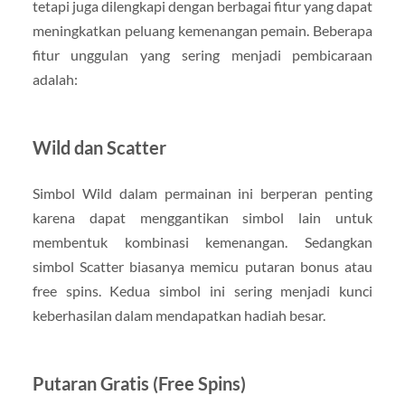
tetapi juga dilengkapi dengan berbagai fitur yang dapat
meningkatkan peluang kemenangan pemain. Beberapa
fitur unggulan yang sering menjadi pembicaraan
adalah:
Wild dan Scatter
Simbol Wild dalam permainan ini berperan penting
karena dapat menggantikan simbol lain untuk
membentuk kombinasi kemenangan. Sedangkan
simbol Scatter biasanya memicu putaran bonus atau
free spins. Kedua simbol ini sering menjadi kunci
keberhasilan dalam mendapatkan hadiah besar.
Putaran Gratis (Free Spins)