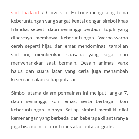
slot thailand
7 Clovers of Fortune mengusung tema
keberuntungan yang sangat kental dengan simbol khas
Irlandia, seperti daun semanggi berdaun tujuh yang
dipercaya membawa keberuntungan. Warna-warna
cerah seperti hijau dan emas mendominasi tampilan
slot ini, memberikan suasana yang segar dan
menyenangkan saat bermain. Desain animasi yang
halus dan suara latar yang ceria juga menambah
keseruan dalam setiap putaran.
Simbol utama dalam permainan ini meliputi angka 7,
daun semanggi, koin emas, serta berbagai ikon
keberuntungan lainnya. Setiap simbol memiliki nilai
kemenangan yang berbeda, dan beberapa di antaranya
juga bisa memicu fitur bonus atau putaran gratis.