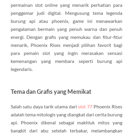
permainan slot online yang menarik perhatian para
penggemar judi digital. Mengusung tema legenda
burung api atau phoenix, game ini menawarkan
pengalaman bermain yang penuh warna dan penuh
energi. Dengan grafis yang memukau dan fitur-fitur
menarik, Phoenix Rises menjadi pilihan favorit bagi
para pemain slot yang ingin merasakan sensasi
kemenangan yang membara seperti burung api
legendaris.
Tema dan Grafis yang Memikat
Salah satu daya tarik utama dari
slot 77
Phoenix Rises
adalah tema mitologis yang diangkat dari cerita burung
api. Phoenix dikenal sebagai makhluk mitos yang
bangkit dari abu setelah terbakar, melambangkan