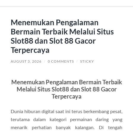
Menemukan Pengalaman
Bermain Terbaik Melalui Situs
Slot88 dan Slot 88 Gacor
Terpercaya
AUGUST 3, 2026
/
0 COMMENTS
/
STICKY
Menemukan Pengalaman Bermain Terbaik
Melalui Situs Slot88 dan Slot 88 Gacor
Terpercaya
Dunia hiburan digital saat ini terus berkembang pesat,
terutama dalam kategori permainan daring yang
menarik perhatian banyak kalangan. Di tengah