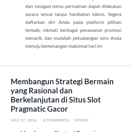
dan navigasi menu permainan dapat dilakukan
secara lancar tanpa hambatan teknis. Segera
daftarkan diri Anda pada platform pilihan
terbaik, nikmati berbagai penawaran promosi
menarik, dan mulailah petualangan seru Anda
menuju kemenangan maksimal hari ini
Membangun Strategi Bermain
yang Rasional dan
Berkelanjutan di Situs Slot
Pragmatic Gacor
JULY 27, 2026
/
0 COMMENTS
/
STICKY