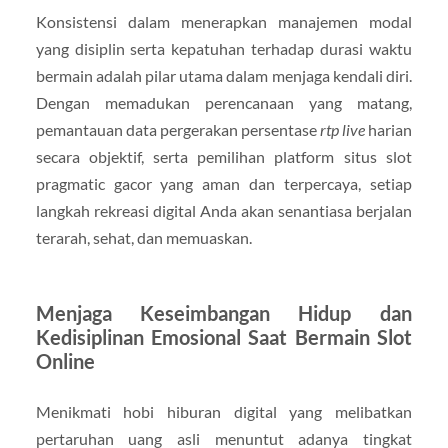
Konsistensi dalam menerapkan manajemen modal
yang disiplin serta kepatuhan terhadap durasi waktu
bermain adalah pilar utama dalam menjaga kendali diri.
Dengan memadukan perencanaan yang matang,
pemantauan data pergerakan persentase
rtp live
harian
secara objektif, serta pemilihan platform situs slot
pragmatic gacor yang aman dan terpercaya, setiap
langkah rekreasi digital Anda akan senantiasa berjalan
terarah, sehat, dan memuaskan.
Menjaga Keseimbangan Hidup dan
Kedisiplinan Emosional Saat Bermain Slot
Online
Menikmati hobi hiburan digital yang melibatkan
pertaruhan uang asli menuntut adanya tingkat