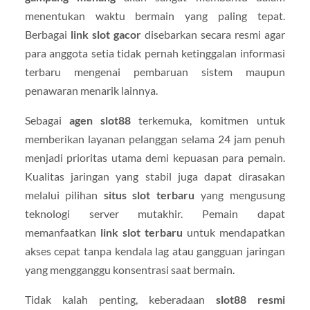
menentukan waktu bermain yang paling tepat.
Berbagai
link slot gacor
disebarkan secara resmi agar
para anggota setia tidak pernah ketinggalan informasi
terbaru mengenai pembaruan sistem maupun
penawaran menarik lainnya.
Sebagai
agen slot88
terkemuka, komitmen untuk
memberikan layanan pelanggan selama 24 jam penuh
menjadi prioritas utama demi kepuasan para pemain.
Kualitas jaringan yang stabil juga dapat dirasakan
melalui pilihan
situs slot terbaru
yang mengusung
teknologi server mutakhir. Pemain dapat
memanfaatkan
link slot terbaru
untuk mendapatkan
akses cepat tanpa kendala lag atau gangguan jaringan
yang mengganggu konsentrasi saat bermain.
Tidak kalah penting, keberadaan
slot88 resmi