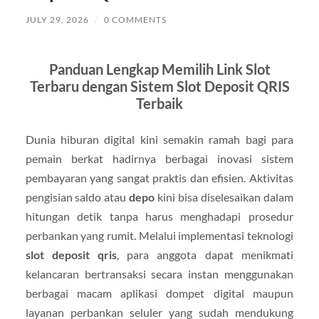
JULY 29, 2026
/
0 COMMENTS
Panduan Lengkap Memilih Link Slot
Terbaru dengan Sistem Slot Deposit QRIS
Terbaik
Dunia hiburan digital kini semakin ramah bagi para
pemain berkat hadirnya berbagai inovasi sistem
pembayaran yang sangat praktis dan efisien. Aktivitas
pengisian saldo atau
depo
kini bisa diselesaikan dalam
hitungan detik tanpa harus menghadapi prosedur
perbankan yang rumit. Melalui implementasi teknologi
slot deposit qris
, para anggota dapat menikmati
kelancaran bertransaksi secara instan menggunakan
berbagai macam aplikasi dompet digital maupun
layanan perbankan seluler yang sudah mendukung