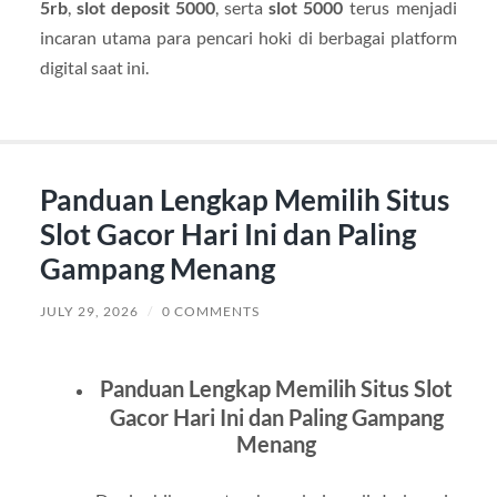
5rb
,
slot deposit 5000
, serta
slot 5000
terus menjadi
incaran utama para pencari hoki di berbagai platform
digital saat ini.
Panduan Lengkap Memilih Situs
Slot Gacor Hari Ini dan Paling
Gampang Menang
JULY 29, 2026
/
0 COMMENTS
Panduan Lengkap Memilih Situs Slot
Gacor Hari Ini dan Paling Gampang
Menang