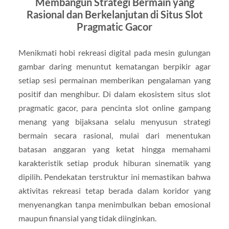
Membangun Strategi Bermain yang
Rasional dan Berkelanjutan di Situs Slot
Pragmatic Gacor
Menikmati hobi rekreasi digital pada mesin gulungan
gambar daring menuntut kematangan berpikir agar
setiap sesi permainan memberikan pengalaman yang
positif dan menghibur. Di dalam ekosistem situs slot
pragmatic gacor, para pencinta slot online gampang
menang yang bijaksana selalu menyusun strategi
bermain secara rasional, mulai dari menentukan
batasan anggaran yang ketat hingga memahami
karakteristik setiap produk hiburan sinematik yang
dipilih. Pendekatan terstruktur ini memastikan bahwa
aktivitas rekreasi tetap berada dalam koridor yang
menyenangkan tanpa menimbulkan beban emosional
maupun finansial yang tidak diinginkan.