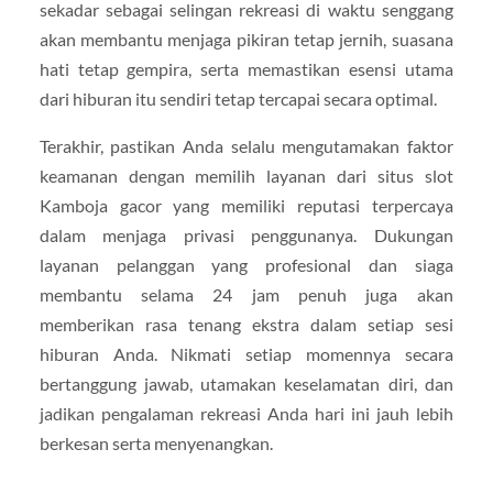
sekadar sebagai selingan rekreasi di waktu senggang
akan membantu menjaga pikiran tetap jernih, suasana
hati tetap gempira, serta memastikan esensi utama
dari hiburan itu sendiri tetap tercapai secara optimal.
Terakhir, pastikan Anda selalu mengutamakan faktor
keamanan dengan memilih layanan dari situs slot
Kamboja gacor yang memiliki reputasi terpercaya
dalam menjaga privasi penggunanya. Dukungan
layanan pelanggan yang profesional dan siaga
membantu selama 24 jam penuh juga akan
memberikan rasa tenang ekstra dalam setiap sesi
hiburan Anda. Nikmati setiap momennya secara
bertanggung jawab, utamakan keselamatan diri, dan
jadikan pengalaman rekreasi Anda hari ini jauh lebih
berkesan serta menyenangkan.