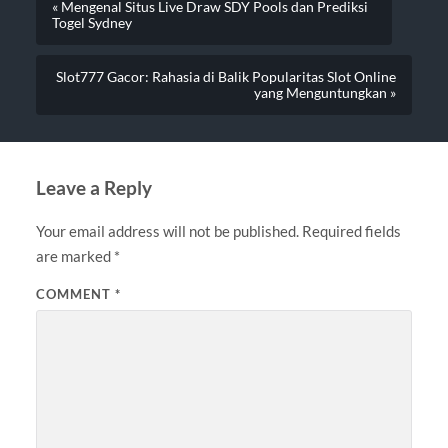
« Mengenal Situs Live Draw SDY Pools dan Prediksi
Togel Sydney
Slot777 Gacor: Rahasia di Balik Popularitas Slot Online
yang Menguntungkan »
Leave a Reply
Your email address will not be published.
Required fields
are marked
*
COMMENT
*