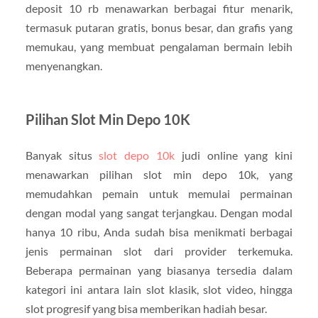
deposit 10 rb menawarkan berbagai fitur menarik,
termasuk putaran gratis, bonus besar, dan grafis yang
memukau, yang membuat pengalaman bermain lebih
menyenangkan.
Pilihan Slot Min Depo 10K
Banyak situs
slot depo 10k
judi online yang kini
menawarkan pilihan slot min depo 10k, yang
memudahkan pemain untuk memulai permainan
dengan modal yang sangat terjangkau. Dengan modal
hanya 10 ribu, Anda sudah bisa menikmati berbagai
jenis permainan slot dari provider terkemuka.
Beberapa permainan yang biasanya tersedia dalam
kategori ini antara lain slot klasik, slot video, hingga
slot progresif yang bisa memberikan hadiah besar.