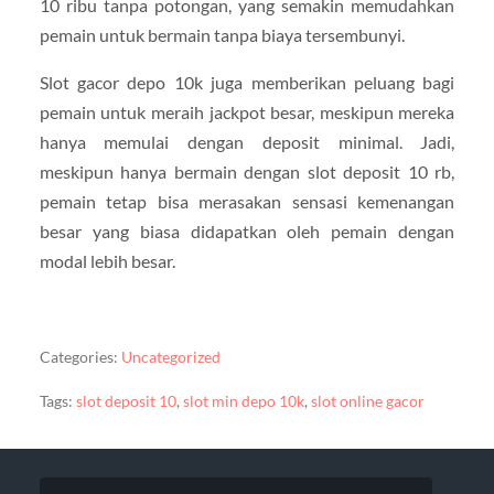
10 ribu tanpa potongan, yang semakin memudahkan
pemain untuk bermain tanpa biaya tersembunyi.
Slot gacor depo 10k juga memberikan peluang bagi
pemain untuk meraih jackpot besar, meskipun mereka
hanya memulai dengan deposit minimal. Jadi,
meskipun hanya bermain dengan slot deposit 10 rb,
pemain tetap bisa merasakan sensasi kemenangan
besar yang biasa didapatkan oleh pemain dengan
modal lebih besar.
Categories:
Uncategorized
Tags:
slot deposit 10
,
slot min depo 10k
,
slot online gacor