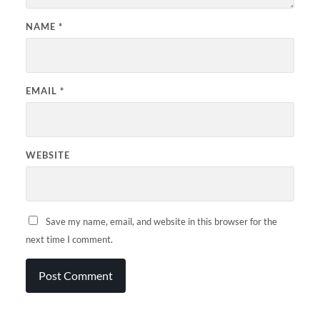
NAME
*
EMAIL
*
WEBSITE
Save my name, email, and website in this browser for the
next time I comment.