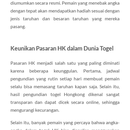
diumumkan secara resmi. Pemain yang menebak angka
dengan tepat akan mendapatkan hadiah sesuai dengan
jenis taruhan dan besaran taruhan yang mereka
pasang.
Keunikan Pasaran HK dalam Dunia Togel
Pasaran HK menjadi salah satu yang paling diminati
karena beberapa keunggulan. Pertama, jadwal
pengundian yang rutin setiap hari membuat pemain
selalu bisa memasang taruhan kapan saja. Selain itu,
hasil pengundian togel Hongkong dikenal sangat
transparan dan dapat dicek secara online, sehingga
mengurangi kecurangan.
Selain itu, banyak pemain yang percaya bahwa angka-