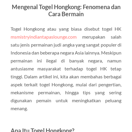
Mengenal Togel Hongkong: Fenomena dan
Cara Bermain
Togel Hongkong atau yang biasa disebut togel HK
msmistryindiantapaslounge.com
merupakan salah
satu jenis permainan judi angka yang sangat populer di
Indonesia dan beberapa negara Asia lainnya. Meskipun
permainan ini ilegal di banyak negara, namun
antusiasme masyarakat terhadap togel HK tetap
tinggi. Dalam artikel ini, kita akan membahas berbagai
aspek terkait togel Hongkong, mulai dari pengertian,
mekanisme permainan, hingga tips yang sering
digunakan pemain untuk meningkatkan peluang
menang.
Apa Itu Togel Hongkong?