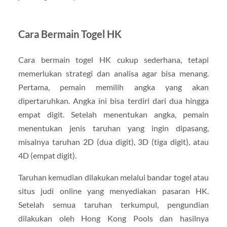
Cara Bermain Togel HK
Cara bermain togel HK cukup sederhana, tetapi
memerlukan strategi dan analisa agar bisa menang.
Pertama, pemain memilih angka yang akan
dipertaruhkan. Angka ini bisa terdiri dari dua hingga
empat digit. Setelah menentukan angka, pemain
menentukan jenis taruhan yang ingin dipasang,
misalnya taruhan 2D (dua digit), 3D (tiga digit), atau
4D (empat digit).
Taruhan kemudian dilakukan melalui bandar togel atau
situs judi online yang menyediakan pasaran HK.
Setelah semua taruhan terkumpul, pengundian
dilakukan oleh Hong Kong Pools dan hasilnya