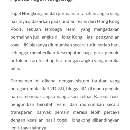
Togel Hongkong adalah permainan taruhan angka yang
hasilnya didasarkan pada undian resmi dari Hong Kong
Pools, sebuah lembaga resmi yang mengadakan
permainan judi angka di Hong Kong. Hasil pengundian
togel HK biasanya diumumkan secara rutin setiap hari,
sehingga memberikan kesempatan bagi para pemain
untuk bertaruh setiap hari dengan angka yang mereka
pilih.
Permainan ini dikenal dengan sistem taruhan yang
beragam, mulai dari 2D, 3D, hingga 4D, di mana pemain
harus menebak angka yang akan keluar. Karena hasil
pengundian bersifat resmi dan diumumkan secara
transparan, banyak pemain merasa lebih percaya
dengan keaslian hasil togel Hongkong dibandingkan
jenis togel lainnya.