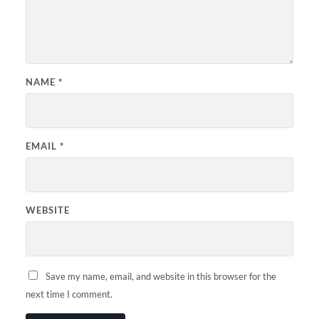
NAME
*
EMAIL
*
WEBSITE
Save my name, email, and website in this browser for the
next time I comment.