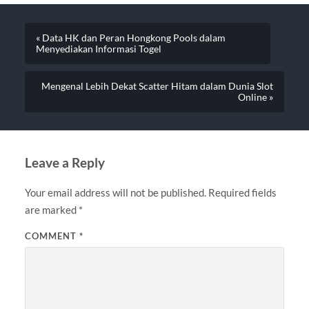
« Data HK dan Peran Hongkong Pools dalam
Menyediakan Informasi Togel
Mengenal Lebih Dekat Scatter Hitam dalam Dunia Slot
Online »
Leave a Reply
Your email address will not be published.
Required fields
are marked
*
COMMENT
*