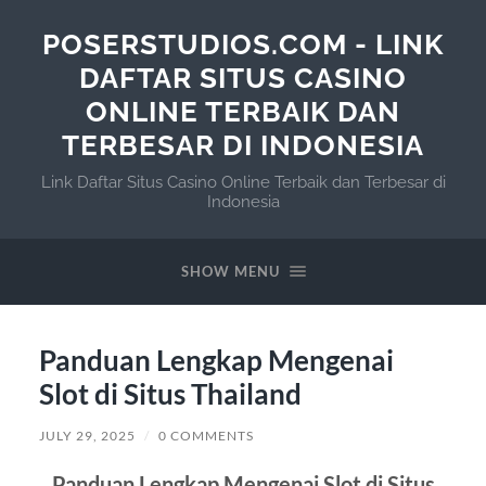
POSERSTUDIOS.COM - LINK
DAFTAR SITUS CASINO
ONLINE TERBAIK DAN
TERBESAR DI INDONESIA
Link Daftar Situs Casino Online Terbaik dan Terbesar di
Indonesia
SHOW MENU
Panduan Lengkap Mengenai
Slot di Situs Thailand
JULY 29, 2025
/
0 COMMENTS
Panduan Lengkap Mengenai Slot di Situs