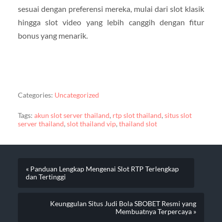
sesuai dengan preferensi mereka, mulai dari slot klasik
hingga slot video yang lebih canggih dengan fitur
bonus yang menarik.
Categories:
Uncategorized
Tags:
akun slot server thailand
,
rtp slot thailand
,
situs slot
server thailand
,
slot thailand vip
,
thailand slot
« Panduan Lengkap Mengenai Slot RTP Terlengkap
dan Tertinggi
Keunggulan Situs Judi Bola SBOBET Resmi yang
Membuatnya Terpercaya »