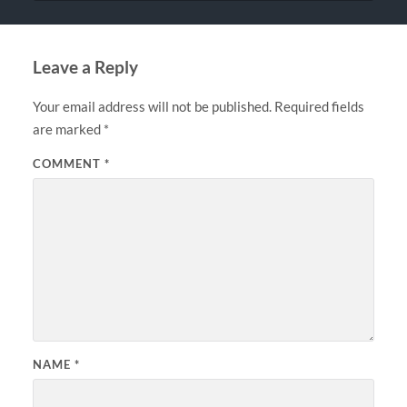
Leave a Reply
Your email address will not be published.
Required fields
are marked
*
COMMENT
*
NAME
*