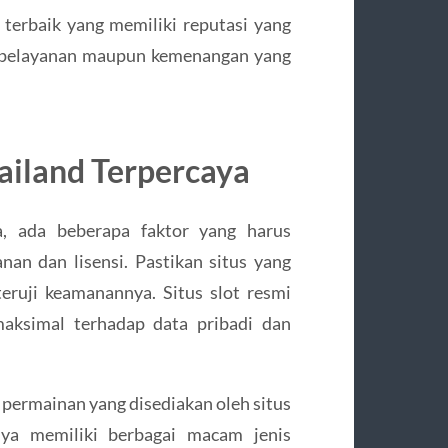
 terbaik yang memiliki reputasi yang
gi pelayanan maupun kemenangan yang
hailand Terpercaya
ya, ada beberapa faktor yang harus
an dan lisensi. Pastikan situs yang
teruji keamanannya. Situs slot resmi
maksimal terhadap data pribadi dan
s permainan yang disediakan oleh situs
ya memiliki berbagai macam jenis