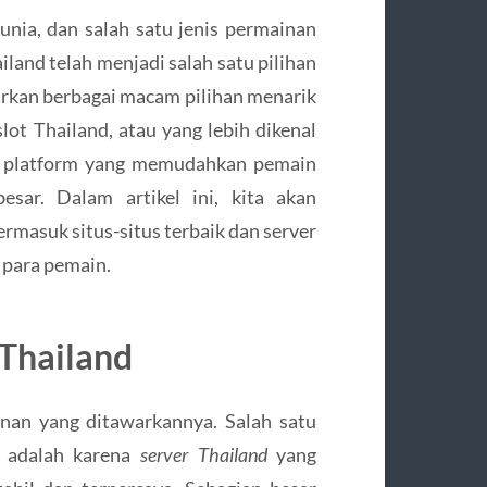
unia, dan salah satu jenis permainan
ailand telah menjadi salah satu pilihan
arkan berbagai macam pilihan menarik
ot Thailand, atau yang lebih dikenal
n platform yang memudahkan pemain
ar. Dalam artikel ini, kita akan
ermasuk situs-situs terbaik dan server
 para pemain.
Thailand
inan yang ditawarkannya. Salah satu
i adalah karena
server Thailand
yang