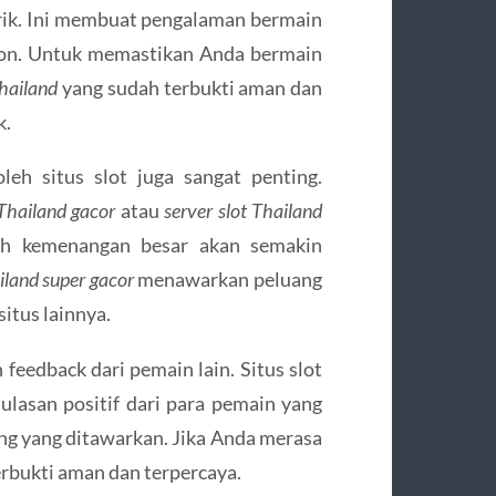
rik. Ini membuat pengalaman bermain
ton. Untuk memastikan Anda bermain
Thailand
yang sudah terbukti aman dan
k.
eh situs slot juga sangat penting.
Thailand gacor
atau
server slot Thailand
ih kemenangan besar akan semakin
iland super gacor
menawarkan peluang
itus lainnya.
feedback dari pemain lain. Situs slot
ulasan positif dari para pemain yang
g yang ditawarkan. Jika Anda merasa
erbukti aman dan terpercaya.