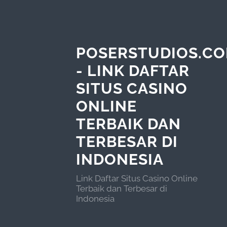
POSERSTUDIOS.C
- LINK DAFTAR
SITUS CASINO
ONLINE
TERBAIK DAN
TERBESAR DI
INDONESIA
Link Daftar Situs Casino Online
Terbaik dan Terbesar di
Indonesia