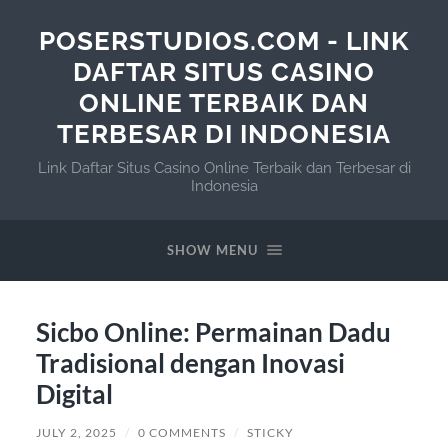
POSERSTUDIOS.COM - LINK
DAFTAR SITUS CASINO
ONLINE TERBAIK DAN
TERBESAR DI INDONESIA
Link Daftar Situs Casino Online Terbaik dan Terbesar di
Indonesia
SHOW MENU
Sicbo Online: Permainan Dadu
Tradisional dengan Inovasi
Digital
JULY 2, 2025
/
0 COMMENTS
/
STICKY