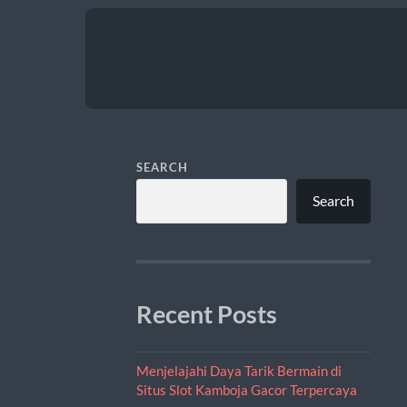
SEARCH
Search
Recent Posts
Menjelajahi Daya Tarik Bermain di
Situs Slot Kamboja Gacor Terpercaya