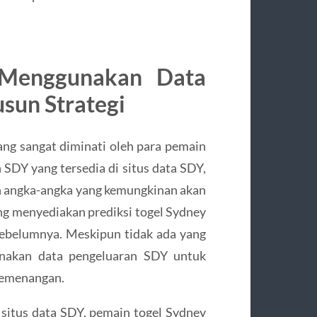
: Menggunakan Data
sun Strategi
yang sangat diminati oleh para pemain
SDY yang tersedia di situs data SDY,
 angka-angka yang kemungkinan akan
ang menyediakan prediksi togel Sydney
 sebelumnya. Meskipun tidak ada yang
unakan data pengeluaran SDY untuk
kemenangan.
situs data SDY, pemain togel Sydney