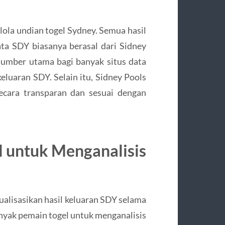
ola undian togel Sydney. Semua hasil
ta SDY biasanya berasal dari Sidney
 sumber utama bagi banyak situs data
luaran SDY. Selain itu, Sidney Pools
ecara transparan dan sesuai dengan
l untuk Menganalisis
ualisasikan hasil keluaran SDY selama
nyak pemain togel untuk menganalisis