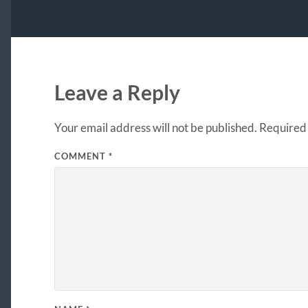
Leave a Reply
Your email address will not be published.
Required 
COMMENT
*