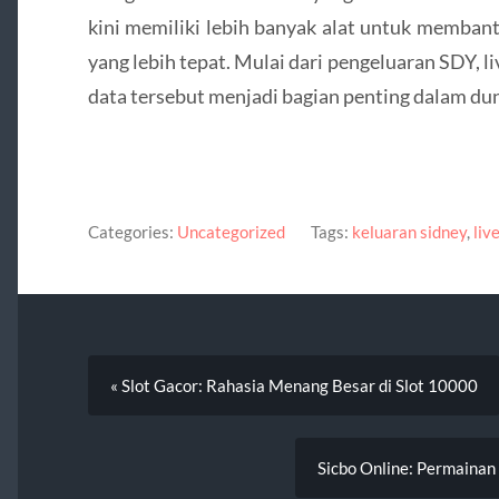
kini memiliki lebih banyak alat untuk memba
yang lebih tepat. Mulai dari pengeluaran SDY, 
data tersebut menjadi bagian penting dalam dun
Categories:
Uncategorized
Tags:
keluaran sidney
,
liv
« Slot Gacor: Rahasia Menang Besar di Slot 10000
Sicbo Online: Permainan 