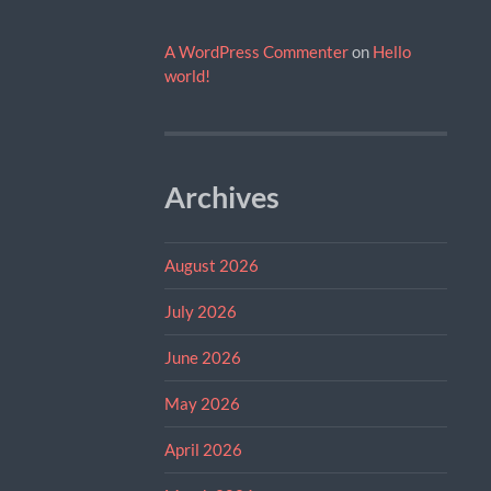
A WordPress Commenter
on
Hello
world!
Archives
August 2026
July 2026
June 2026
May 2026
April 2026