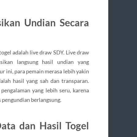
ikan Undian Secara
 togel adalah live draw SDY. Live draw
kan langsung hasil undian yang
ur ini, para pemain merasa lebih yakin
lah hasil yang sah dan transparan.
 pengalaman yang lebih seru, karena
s pengundian berlangsung.
ata dan Hasil Togel