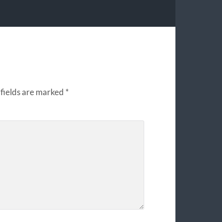
fields are marked
*