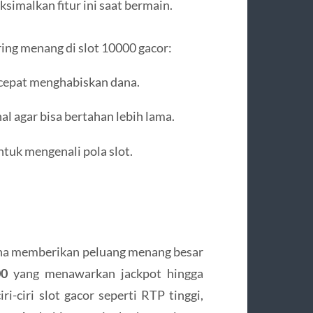
imalkan fitur ini saat bermain.
ering menang di slot 10000 gacor:
u cepat menghabiskan dana.
l agar bisa bertahan lebih lama.
ntuk mengenali pola slot.
ena memberikan peluang menang besar
00
yang menawarkan jackpot hingga
ri-ciri slot gacor seperti RTP tinggi,