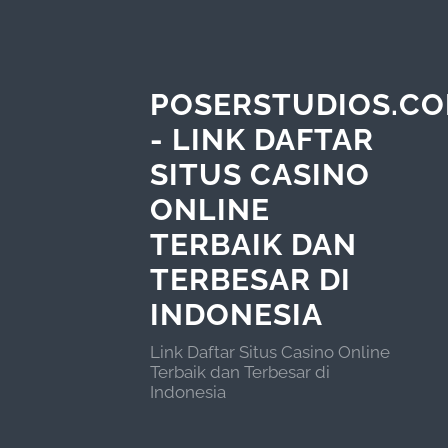
POSERSTUDIOS.C
- LINK DAFTAR
SITUS CASINO
ONLINE
TERBAIK DAN
TERBESAR DI
INDONESIA
Link Daftar Situs Casino Online
Terbaik dan Terbesar di
Indonesia