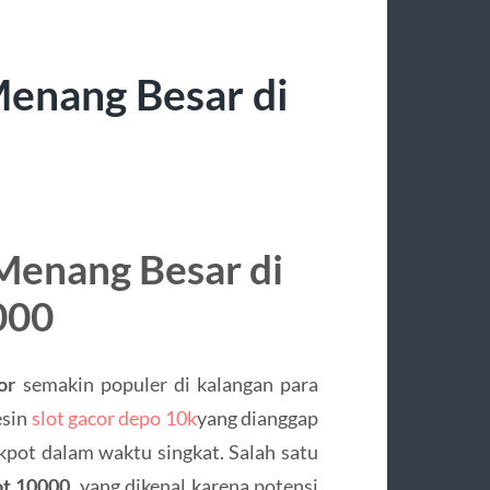
Menang Besar di
 Menang Besar di
000
or
semakin populer di kalangan para
esin
slot gacor depo 10k
yang dianggap
pot dalam waktu singkat. Salah satu
ot 10000
, yang dikenal karena potensi