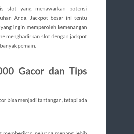
s slot yang menawarkan potensi
uhan Anda. Jackpot besar ini tentu
n yang ingin memperoleh kemenangan
line menghadirkan slot dengan jackpot
h banyak pemain.
000 Gacor dan Tips
or bisa menjadi tantangan, tetapi ada
g memberikan peluang menang lebih