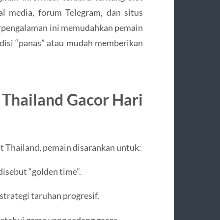
al media, forum Telegram, dan situs
erpengalaman ini memudahkan pemain
disi “panas” atau mudah memberikan
Thailand Gacor Hari
t Thailand, pemain disarankan untuk:
disebut “golden time”.
rategi taruhan progresif.
tahui game yang sedang gacor.