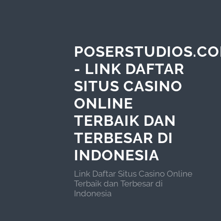
POSERSTUDIOS.C
- LINK DAFTAR
SITUS CASINO
ONLINE
TERBAIK DAN
TERBESAR DI
INDONESIA
Link Daftar Situs Casino Online
Terbaik dan Terbesar di
Indonesia