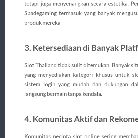
tetapi juga menyenangkan secara estetika. P
Spadegaming termasuk yang banyak mengusu
produk mereka.
3. Ketersediaan di Banyak Plat
Slot Thailand tidak sulit ditemukan. Banyak sit
yang menyediakan kategori khusus untuk sl
sistem login yang mudah dan dukungan dal
langsung bermain tanpa kendala.
4. Komunitas Aktif dan Rekom
Komunitas pecinta slot online sering memba