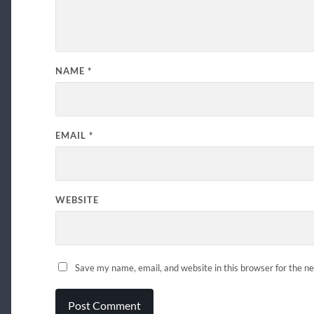
NAME
*
EMAIL
*
WEBSITE
Save my name, email, and website in this browser for the n