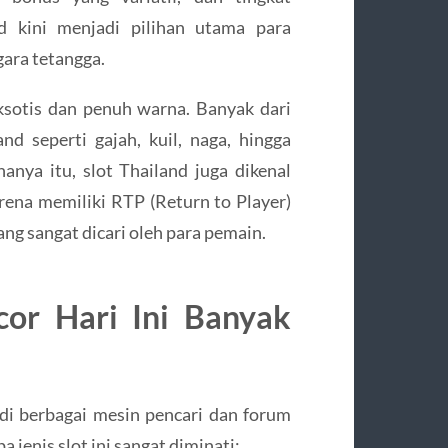
d kini menjadi pilihan utama para
gara tetangga.
ksotis dan penuh warna. Banyak dari
 seperti gajah, kuil, naga, hingga
anya itu, slot Thailand juga dikenal
ena memiliki RTP (Return to Player)
ang sangat dicari oleh para pemain.
cor Hari Ini Banyak
di berbagai mesin pencari dan forum
 jenis slot ini sangat diminati: