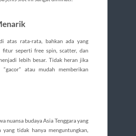
Menarik
di atas rata-rata, bahkan ada yang
fitur seperti free spin, scatter, dan
njadi lebih besar. Tidak heran jika
i “gacor” atau mudah memberikan
bawa nuansa budaya Asia Tenggara yang
n yang tidak hanya menguntungkan,