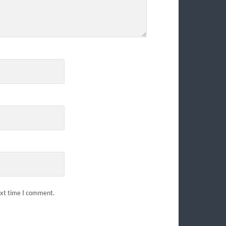
ext time I comment.