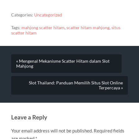
Categories:
Uncategorized
Tags:
mahjong scatter hitam
,
scatter hitam mahjong
,
situs
scatter hitam
« Mengenal Mekanisme Scatter Hitam dalam Slot
Mahjong
Slot Thailand: Panduan Memilih Situs Slot Online
Terpercaya »
Leave a Reply
Your email address will not be published.
Required fields
are marked
*