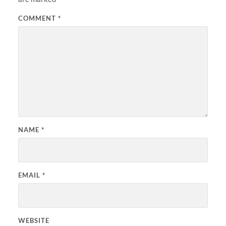
COMMENT
*
NAME
*
EMAIL
*
WEBSITE