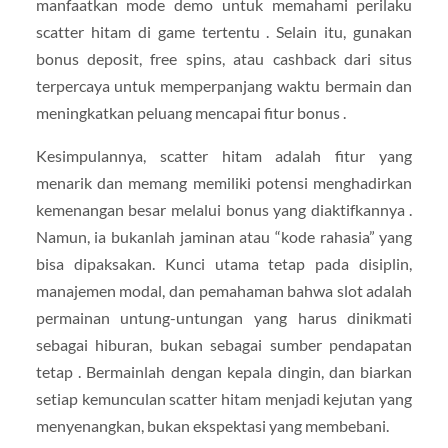
manfaatkan mode demo untuk memahami perilaku
scatter hitam di game tertentu . Selain itu, gunakan
bonus deposit, free spins, atau cashback dari situs
terpercaya untuk memperpanjang waktu bermain dan
meningkatkan peluang mencapai fitur bonus .
Kesimpulannya, scatter hitam adalah fitur yang
menarik dan memang memiliki potensi menghadirkan
kemenangan besar melalui bonus yang diaktifkannya .
Namun, ia bukanlah jaminan atau “kode rahasia” yang
bisa dipaksakan. Kunci utama tetap pada disiplin,
manajemen modal, dan pemahaman bahwa slot adalah
permainan untung-untungan yang harus dinikmati
sebagai hiburan, bukan sebagai sumber pendapatan
tetap . Bermainlah dengan kepala dingin, dan biarkan
setiap kemunculan scatter hitam menjadi kejutan yang
menyenangkan, bukan ekspektasi yang membebani.