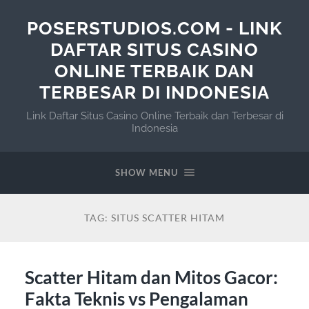
POSERSTUDIOS.COM - LINK
DAFTAR SITUS CASINO
ONLINE TERBAIK DAN
TERBESAR DI INDONESIA
Link Daftar Situs Casino Online Terbaik dan Terbesar di
Indonesia
SHOW MENU
TAG:
SITUS SCATTER HITAM
Scatter Hitam dan Mitos Gacor:
Fakta Teknis vs Pengalaman