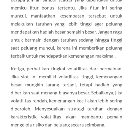
memicu fitur bonus tertentu. Jika fitur ini sering
muncul, manfaatkan kesempatan tersebut untuk
melakukan taruhan yang lebih tinggi agar peluang
mendapatkan hadiah besar semakin besar. Jangan ragu
untuk bermain dengan taruhan sedang hingga tinggi
saat peluang muncul, karena ini memberikan peluang
terbaik untuk mendapatkan kemenangan maksimal.
Ketiga, perhatikan tingkat volatilitas dari permainan.
Jika slot ini memiliki volatilitas tinggi, kemenangan
besar mungkin jarang terjadi, tetapi hadiah yang
diberikan saat menang biasanya besar. Sebaliknya, jika
volatilitas rendah, kemenangan kecil akan lebih sering
diperoleh. Menyesuaikan strategi taruhan dengan
karakteristik volatilitas akan membantu pemain
mengelola risiko dan peluang secara seimbang.