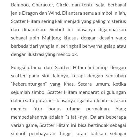
Bamboo, Character, Circle, dan tentu saja, berbagai
jenis Dragon dan Wind. Di antara semua simbol inilah,
Scatter Hitam sering kali menjadi yang paling misterius
dan dinantikan. Simbol ini biasanya digambarkan
sebagai ubin Mahjong khusus dengan desain yang
berbeda dari yang lain, seringkali berwarna gelap atau
dengan ilustrasi yang mencolok.
Fungsi utama dari Scatter Hitam ini mirip dengan
scatter pada slot lainnya, tetapi dengan sentuhan
“keberuntungan” yang khas. Secara umum, ketika
sejumlah simbol Scatter Hitam mendarat di gulungan
dalam satu putaran—biasanya tiga atau lebih—ia akan
memicu fitur bonus utama permainan. Yang
membedakannya adalah “sifat”-nya. Dalam beberapa
varian game, Scatter Hitam ini bisa bertindak sebagai
simbol pembayaran tinggi, atau bahkan sebagai