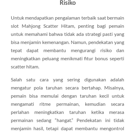
Risiko
Untuk mendapatkan pengalaman terbaik saat bermain
slot Mahjong Scatter Hitam, penting bagi pemain
untuk memahami bahwa tidak ada strategi pasti yang
bisa menjamin kemenangan. Namun, pendekatan yang
tepat dapat membantu mengurangi risiko dan
meningkatkan peluang menikmati fitur bonus seperti
scatter hitam.
Salah satu cara yang sering digunakan adalah
mengatur pola taruhan secara bertahap. Misalnya,
pemain bisa memulai dengan taruhan kecil untuk
mengamati ritme permainan, kemudian secara
perlahan meningkatkan taruhan ketika merasa
permainan sedang “hangat.” Pendekatan ini tidak
menjamin hasil, tetapi dapat membantu mengontrol