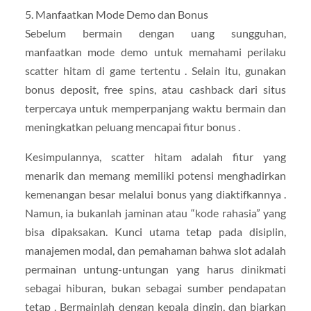
5. Manfaatkan Mode Demo dan Bonus
Sebelum bermain dengan uang sungguhan,
manfaatkan mode demo untuk memahami perilaku
scatter hitam di game tertentu . Selain itu, gunakan
bonus deposit, free spins, atau cashback dari situs
terpercaya untuk memperpanjang waktu bermain dan
meningkatkan peluang mencapai fitur bonus .
Kesimpulannya, scatter hitam adalah fitur yang
menarik dan memang memiliki potensi menghadirkan
kemenangan besar melalui bonus yang diaktifkannya .
Namun, ia bukanlah jaminan atau “kode rahasia” yang
bisa dipaksakan. Kunci utama tetap pada disiplin,
manajemen modal, dan pemahaman bahwa slot adalah
permainan untung-untungan yang harus dinikmati
sebagai hiburan, bukan sebagai sumber pendapatan
tetap . Bermainlah dengan kepala dingin, dan biarkan