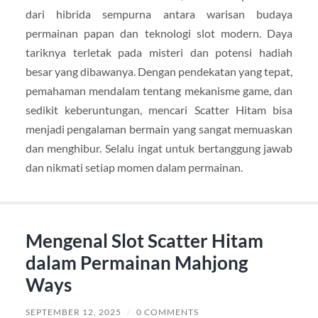
dari hibrida sempurna antara warisan budaya
permainan papan dan teknologi slot modern. Daya
tariknya terletak pada misteri dan potensi hadiah
besar yang dibawanya. Dengan pendekatan yang tepat,
pemahaman mendalam tentang mekanisme game, dan
sedikit keberuntungan, mencari Scatter Hitam bisa
menjadi pengalaman bermain yang sangat memuaskan
dan menghibur. Selalu ingat untuk bertanggung jawab
dan nikmati setiap momen dalam permainan.
Mengenal Slot Scatter Hitam
dalam Permainan Mahjong
Ways
SEPTEMBER 12, 2025
/
0 COMMENTS