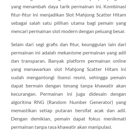
yang menambah daya tarik permainan ini. Kombinasi
fitur-fitur ini menjadikan Slot Mahjong Scatter Hitam
sebagai salah satu pilihan utama bagi pemain yang
mencari permainan slot modern dengan peluang besar.
Selain dari segi grafis dan fitur, keunggulan lain dari
permainan ini adalah mekanisme permainan yang adil
dan transparan. Banyak platform permainan online
yang menawarkan slot Mahjong Scatter Hitam ini
sudah mengantongi lisensi resmi, sehingga pemain
dapat bermain dengan tenang tanpa khawatir akan
kecurangan. Permainan ini juga didesain dengan
algoritma RNG (Random Number Generator) yang
memastikan setiap putaran bersifat acak dan adil.
Dengan demikian, pemain dapat fokus menikmati
permainan tanpa rasa khawatir akan manipulasi.