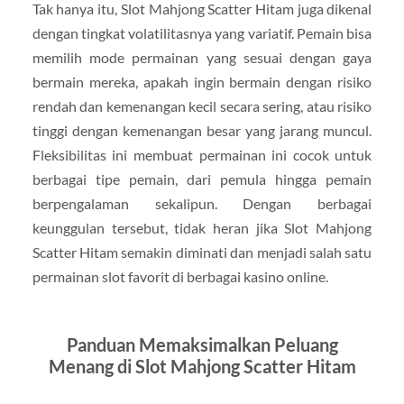
Tak hanya itu, Slot Mahjong Scatter Hitam juga dikenal
dengan tingkat volatilitasnya yang variatif. Pemain bisa
memilih mode permainan yang sesuai dengan gaya
bermain mereka, apakah ingin bermain dengan risiko
rendah dan kemenangan kecil secara sering, atau risiko
tinggi dengan kemenangan besar yang jarang muncul.
Fleksibilitas ini membuat permainan ini cocok untuk
berbagai tipe pemain, dari pemula hingga pemain
berpengalaman sekalipun. Dengan berbagai
keunggulan tersebut, tidak heran jika Slot Mahjong
Scatter Hitam semakin diminati dan menjadi salah satu
permainan slot favorit di berbagai kasino online.
Panduan Memaksimalkan Peluang
Menang di Slot Mahjong Scatter Hitam