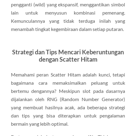
pengganti (wild) yang ekspansif, menggantikan simbol
lain untuk menyusun kombinasi pemenang.
Kemunculannya yang tidak terduga inilah yang
menambah tingkat kegembiraan dalam setiap putaran.
Strategi dan Tips Mencari Keberuntungan
dengan Scatter Hitam
Memahami peran Scatter Hitam adalah kunci, tetapi
bagaimana cara memaksimalkan peluang untuk
bertemu dengannya? Meskipun slot pada dasarnya
dijalankan oleh RNG (Random Number Generator)
yang membuat hasilnya acak, ada beberapa strategi
dan tips yang bisa diterapkan untuk pengalaman
bermain yang lebih optimal.