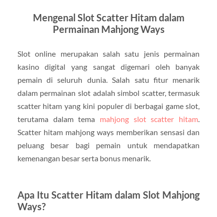
Mengenal Slot Scatter Hitam dalam
Permainan Mahjong Ways
Slot online merupakan salah satu jenis permainan
kasino digital yang sangat digemari oleh banyak
pemain di seluruh dunia. Salah satu fitur menarik
dalam permainan slot adalah simbol scatter, termasuk
scatter hitam yang kini populer di berbagai game slot,
terutama dalam tema
mahjong slot scatter hitam
.
Scatter hitam mahjong ways memberikan sensasi dan
peluang besar bagi pemain untuk mendapatkan
kemenangan besar serta bonus menarik.
Apa Itu Scatter Hitam dalam Slot Mahjong
Ways?