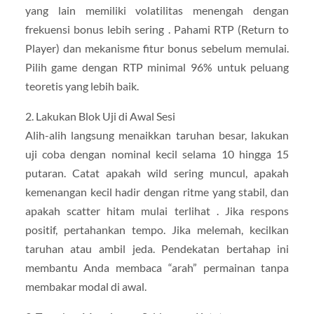
yang lain memiliki volatilitas menengah dengan
frekuensi bonus lebih sering . Pahami RTP (Return to
Player) dan mekanisme fitur bonus sebelum memulai.
Pilih game dengan RTP minimal 96% untuk peluang
teoretis yang lebih baik.
2. Lakukan Blok Uji di Awal Sesi
Alih-alih langsung menaikkan taruhan besar, lakukan
uji coba dengan nominal kecil selama 10 hingga 15
putaran. Catat apakah wild sering muncul, apakah
kemenangan kecil hadir dengan ritme yang stabil, dan
apakah scatter hitam mulai terlihat . Jika respons
positif, pertahankan tempo. Jika melemah, kecilkan
taruhan atau ambil jeda. Pendekatan bertahap ini
membantu Anda membaca “arah” permainan tanpa
membakar modal di awal.