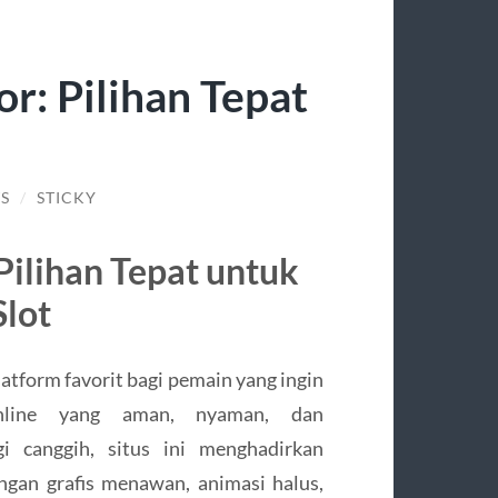
or: Pilihan Tepat
S
/
STICKY
 Pilihan Tepat untuk
Slot
platform favorit bagi pemain yang ingin
nline yang aman, nyaman, dan
 canggih, situs ini menghadirkan
ngan grafis menawan, animasi halus,