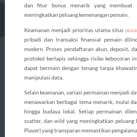
dan fitur bonus menarik yang membuat s
meningkatkan peluang kemenangan pemain.
Keamanan menjadi prioritas utama situs
pus
pribadi dan transaksi finansial pemain dili
modern. Proses pendaftaran akun, deposit, da
protokol berlapis sehingga risiko kebocoran 
dapat bermain dengan tenang tanpa khawatir
manipulasi data.
Selain keamanan, variasi permainan menjadi day
menawarkan berbagai tema menarik, mulai dari
hingga budaya lokal. Setiap permainan dileng
scatter, dan wild yang meningkatkan peluang
Player) yang transparan memastikan pengalaman