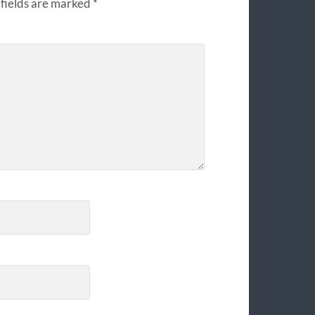
fields are marked
*