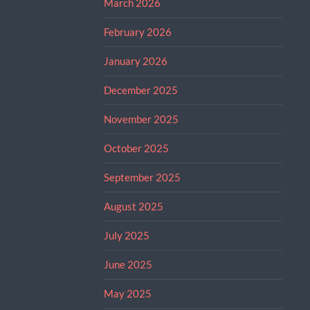
March 2026
February 2026
January 2026
December 2025
November 2025
October 2025
September 2025
August 2025
July 2025
June 2025
May 2025