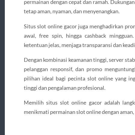
permainan dengan cepat dan ramah. Dukungan
tetap aman, nyaman, dan menyenangkan.
Situs slot online gacor juga menghadirkan pro
awal, free spin, hingga cashback mingguan
ketentuan jelas, menjaga transparansi dan keadi
Dengan kombinasi keamanan tinggi, server stabi
pelanggan responsif, dan promo menguntungka
pilihan ideal bagi pecinta slot online yang 
tinggi dan pengalaman profesional.
Memilih situs slot online gacor adalah langk
menikmati permainan slot online dengan aman