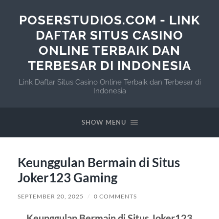
POSERSTUDIOS.COM - LINK
DAFTAR SITUS CASINO
ONLINE TERBAIK DAN
TERBESAR DI INDONESIA
Link Daftar Situs Casino Online Terbaik dan Terbesar di
Indonesia
SHOW MENU
Keunggulan Bermain di Situs
Joker123 Gaming
SEPTEMBER 20, 2025
/
0 COMMENTS
Keunggulan Bermain di Situs Joker123