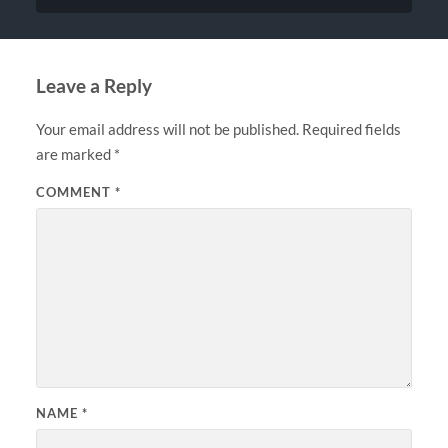
Leave a Reply
Your email address will not be published.
Required fields
are marked
*
COMMENT
*
NAME
*