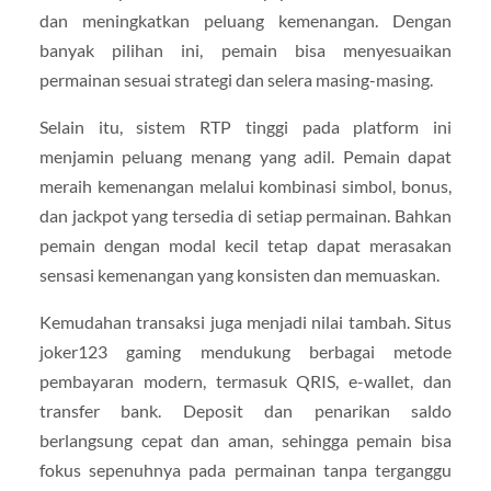
dan meningkatkan peluang kemenangan. Dengan
banyak pilihan ini, pemain bisa menyesuaikan
permainan sesuai strategi dan selera masing-masing.
Selain itu, sistem RTP tinggi pada platform ini
menjamin peluang menang yang adil. Pemain dapat
meraih kemenangan melalui kombinasi simbol, bonus,
dan jackpot yang tersedia di setiap permainan. Bahkan
pemain dengan modal kecil tetap dapat merasakan
sensasi kemenangan yang konsisten dan memuaskan.
Kemudahan transaksi juga menjadi nilai tambah. Situs
joker123 gaming mendukung berbagai metode
pembayaran modern, termasuk QRIS, e-wallet, dan
transfer bank. Deposit dan penarikan saldo
berlangsung cepat dan aman, sehingga pemain bisa
fokus sepenuhnya pada permainan tanpa terganggu