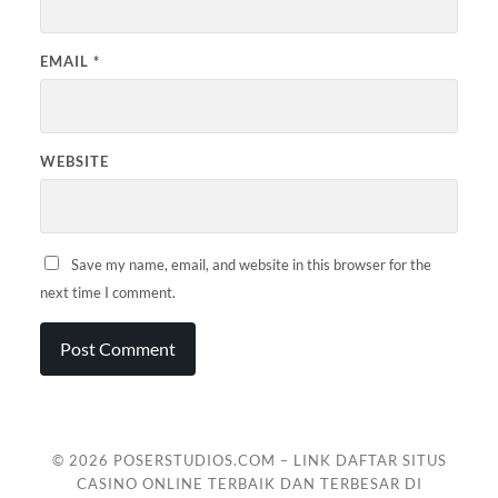
EMAIL
*
WEBSITE
Save my name, email, and website in this browser for the
next time I comment.
© 2026
POSERSTUDIOS.COM – LINK DAFTAR SITUS
CASINO ONLINE TERBAIK DAN TERBESAR DI