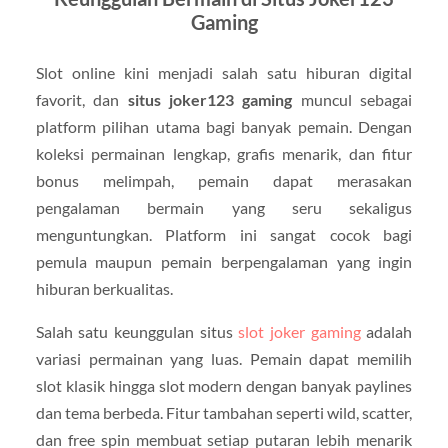
Gaming
Slot online kini menjadi salah satu hiburan digital
favorit, dan
situs joker123 gaming
muncul sebagai
platform pilihan utama bagi banyak pemain. Dengan
koleksi permainan lengkap, grafis menarik, dan fitur
bonus melimpah, pemain dapat merasakan
pengalaman bermain yang seru sekaligus
menguntungkan. Platform ini sangat cocok bagi
pemula maupun pemain berpengalaman yang ingin
hiburan berkualitas.
Salah satu keunggulan situs
slot joker gaming
adalah
variasi permainan yang luas. Pemain dapat memilih
slot klasik hingga slot modern dengan banyak paylines
dan tema berbeda. Fitur tambahan seperti wild, scatter,
dan free spin membuat setiap putaran lebih menarik