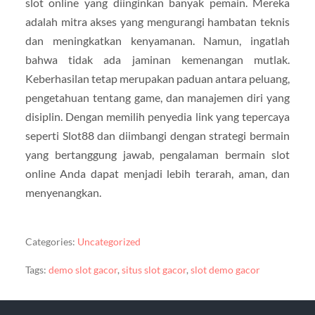
slot online yang diinginkan banyak pemain. Mereka
adalah mitra akses yang mengurangi hambatan teknis
dan meningkatkan kenyamanan. Namun, ingatlah
bahwa tidak ada jaminan kemenangan mutlak.
Keberhasilan tetap merupakan paduan antara peluang,
pengetahuan tentang game, dan manajemen diri yang
disiplin. Dengan memilih penyedia link yang tepercaya
seperti Slot88 dan diimbangi dengan strategi bermain
yang bertanggung jawab, pengalaman bermain slot
online Anda dapat menjadi lebih terarah, aman, dan
menyenangkan.
Categories:
Uncategorized
Tags:
demo slot gacor
,
situs slot gacor
,
slot demo gacor