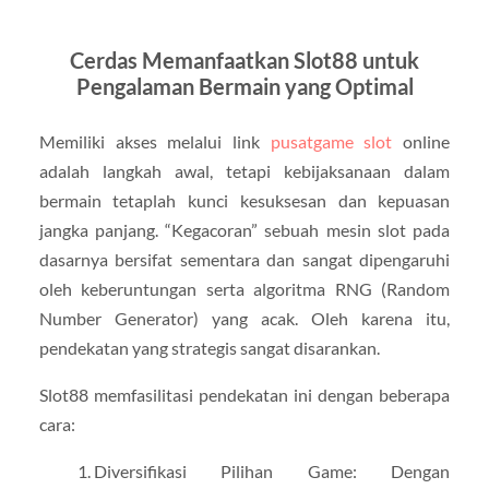
Cerdas Memanfaatkan Slot88 untuk
Pengalaman Bermain yang Optimal
Memiliki akses melalui link
pusatgame slot
online
adalah langkah awal, tetapi kebijaksanaan dalam
bermain tetaplah kunci kesuksesan dan kepuasan
jangka panjang. “Kegacoran” sebuah mesin slot pada
dasarnya bersifat sementara dan sangat dipengaruhi
oleh keberuntungan serta algoritma RNG (Random
Number Generator) yang acak. Oleh karena itu,
pendekatan yang strategis sangat disarankan.
Slot88 memfasilitasi pendekatan ini dengan beberapa
cara:
Diversifikasi Pilihan Game: Dengan