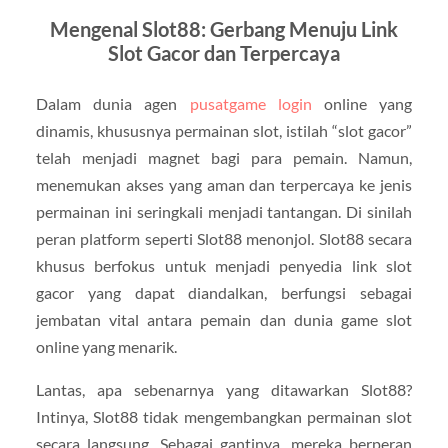
Mengenal Slot88: Gerbang Menuju Link
Slot Gacor dan Terpercaya
Dalam dunia agen
pusatgame login
online yang
dinamis, khususnya permainan slot, istilah “slot gacor”
telah menjadi magnet bagi para pemain. Namun,
menemukan akses yang aman dan terpercaya ke jenis
permainan ini seringkali menjadi tantangan. Di sinilah
peran platform seperti Slot88 menonjol. Slot88 secara
khusus berfokus untuk menjadi penyedia link slot
gacor yang dapat diandalkan, berfungsi sebagai
jembatan vital antara pemain dan dunia game slot
online yang menarik.
Lantas, apa sebenarnya yang ditawarkan Slot88?
Intinya, Slot88 tidak mengembangkan permainan slot
secara langsung. Sebagai gantinya, mereka berperan