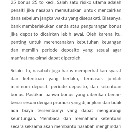
25 bonus 25 to kecil. Salah satu risiko utama adalah
penalti jika nasabah memutuskan untuk mencairkan
dana sebelum jangka waktu yang disepakati. Biasanya,
bank memberlakukan denda atau pengurangan bonus
jika deposito dicairkan lebih awal. Oleh karena itu,
penting untuk merencanakan kebutuhan keuangan
dan memilih periode deposito yang sesuai agar
manfaat maksimal dapat diperoleh.
Selain itu, nasabah juga harus memperhatikan syarat
dan ketentuan yang berlaku, termasuk jumlah
minimum deposit, periode deposito, dan ketentuan
bonus. Pastikan bahwa bonus yang diberikan benar-
benar sesuai dengan promosi yang dijanjikan dan tidak
ada biaya tersembunyi yang dapat mengurangi
keuntungan. Membaca dan memahami ketentuan
secara seksama akan membantu nasabah menghindari