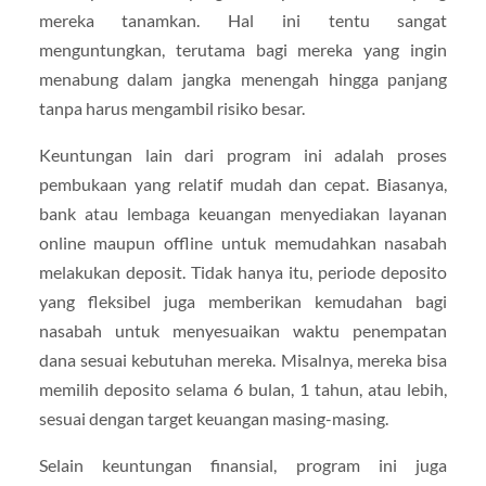
mereka tanamkan. Hal ini tentu sangat
menguntungkan, terutama bagi mereka yang ingin
menabung dalam jangka menengah hingga panjang
tanpa harus mengambil risiko besar.
Keuntungan lain dari program ini adalah proses
pembukaan yang relatif mudah dan cepat. Biasanya,
bank atau lembaga keuangan menyediakan layanan
online maupun offline untuk memudahkan nasabah
melakukan deposit. Tidak hanya itu, periode deposito
yang fleksibel juga memberikan kemudahan bagi
nasabah untuk menyesuaikan waktu penempatan
dana sesuai kebutuhan mereka. Misalnya, mereka bisa
memilih deposito selama 6 bulan, 1 tahun, atau lebih,
sesuai dengan target keuangan masing-masing.
Selain keuntungan finansial, program ini juga