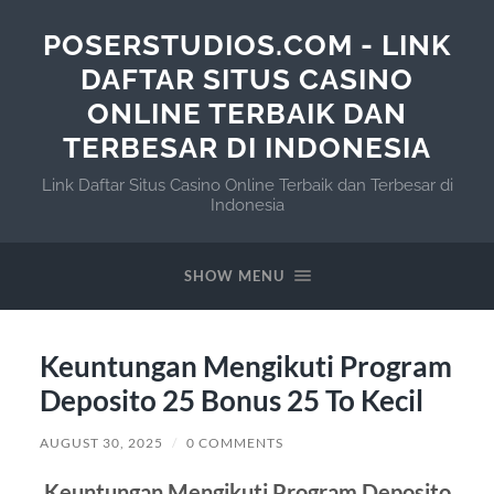
POSERSTUDIOS.COM - LINK
DAFTAR SITUS CASINO
ONLINE TERBAIK DAN
TERBESAR DI INDONESIA
Link Daftar Situs Casino Online Terbaik dan Terbesar di
Indonesia
SHOW MENU
Keuntungan Mengikuti Program
Deposito 25 Bonus 25 To Kecil
AUGUST 30, 2025
/
0 COMMENTS
Keuntungan Mengikuti Program Deposito