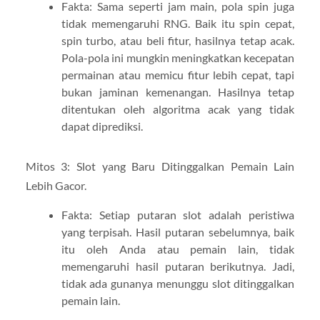
Fakta: Sama seperti jam main, pola spin juga
tidak memengaruhi RNG. Baik itu spin cepat,
spin turbo, atau beli fitur, hasilnya tetap acak.
Pola-pola ini mungkin meningkatkan kecepatan
permainan atau memicu fitur lebih cepat, tapi
bukan jaminan kemenangan. Hasilnya tetap
ditentukan oleh algoritma acak yang tidak
dapat diprediksi.
Mitos 3: Slot yang Baru Ditinggalkan Pemain Lain
Lebih Gacor.
Fakta: Setiap putaran slot adalah peristiwa
yang terpisah. Hasil putaran sebelumnya, baik
itu oleh Anda atau pemain lain, tidak
memengaruhi hasil putaran berikutnya. Jadi,
tidak ada gunanya menunggu slot ditinggalkan
pemain lain.