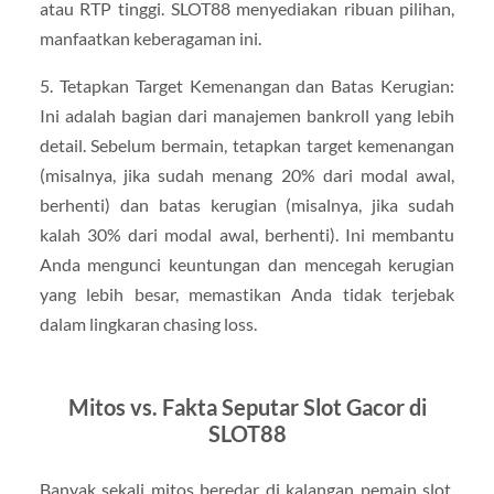
atau RTP tinggi. SLOT88 menyediakan ribuan pilihan,
manfaatkan keberagaman ini.
5. Tetapkan Target Kemenangan dan Batas Kerugian:
Ini adalah bagian dari manajemen bankroll yang lebih
detail. Sebelum bermain, tetapkan target kemenangan
(misalnya, jika sudah menang 20% dari modal awal,
berhenti) dan batas kerugian (misalnya, jika sudah
kalah 30% dari modal awal, berhenti). Ini membantu
Anda mengunci keuntungan dan mencegah kerugian
yang lebih besar, memastikan Anda tidak terjebak
dalam lingkaran chasing loss.
Mitos vs. Fakta Seputar Slot Gacor di
SLOT88
Banyak sekali mitos beredar di kalangan pemain slot.