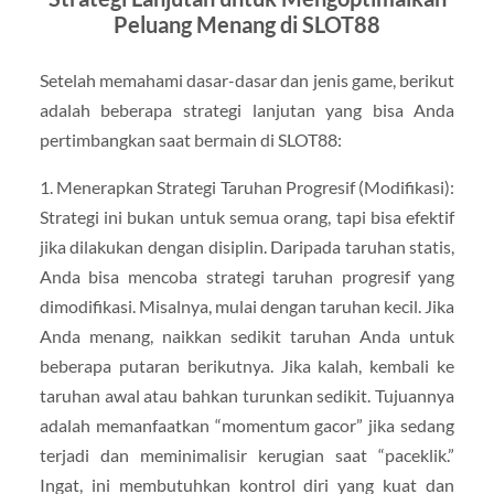
Peluang Menang di SLOT88
Setelah memahami dasar-dasar dan jenis game, berikut
adalah beberapa strategi lanjutan yang bisa Anda
pertimbangkan saat bermain di SLOT88:
1. Menerapkan Strategi Taruhan Progresif (Modifikasi):
Strategi ini bukan untuk semua orang, tapi bisa efektif
jika dilakukan dengan disiplin. Daripada taruhan statis,
Anda bisa mencoba strategi taruhan progresif yang
dimodifikasi. Misalnya, mulai dengan taruhan kecil. Jika
Anda menang, naikkan sedikit taruhan Anda untuk
beberapa putaran berikutnya. Jika kalah, kembali ke
taruhan awal atau bahkan turunkan sedikit. Tujuannya
adalah memanfaatkan “momentum gacor” jika sedang
terjadi dan meminimalisir kerugian saat “paceklik.”
Ingat, ini membutuhkan kontrol diri yang kuat dan