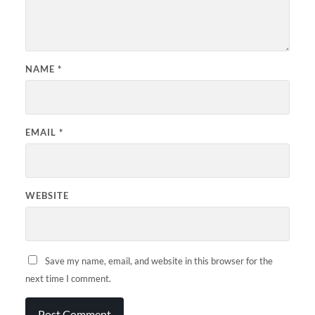
NAME
*
EMAIL
*
WEBSITE
Save my name, email, and website in this browser for the
next time I comment.