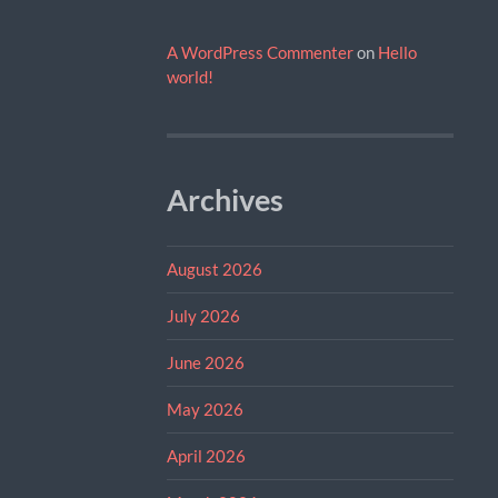
A WordPress Commenter
on
Hello
world!
Archives
August 2026
July 2026
June 2026
May 2026
April 2026