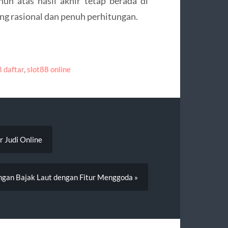
uh atas hasil akhir tetap berada di
ng rasional dan penuh perhitungan.
8 daftar
,
slot88 online
r Judi Online
angan Bajak Laut dengan Fitur Menggoda »