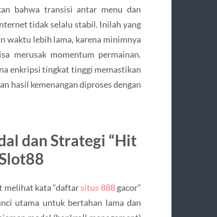
ikan bahwa transisi antar menu dan
ernet tidak selalu stabil. Inilah yang
 waktu lebih lama, karena minimnya
g bisa merusak momentum permainan.
na enkripsi tingkat tinggi memastikan
kan hasil kemenangan diproses dengan
l dan Strategi “Hit
 Slot88
 melihat kata “daftar
situs 888
gacor”
unci utama untuk bertahan lama dan