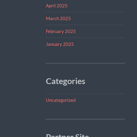
April 2025
March 2025
February 2025
January 2025
Categories
Uncategorized
Partner Site