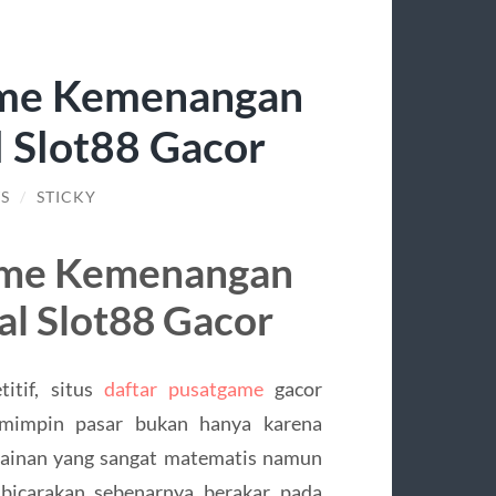
me Kemenangan
l Slot88 Gacor
S
/
STICKY
me Kemenangan
al Slot88 Gacor
itif, situs
daftar pusatgame
gacor
emimpin pasar bukan hanya karena
mainan yang sangat matematis namun
ibicarakan sebenarnya berakar pada