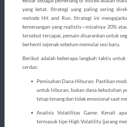
keluar sebagai pemenang di Slot88 adalah ma
yang ketat. Strategi yang paling sering dir
metode Hit and Run. Strategi ini mengajar
kemenangan yang realistis—misalnya 20% atau
tersebut tercapai, pemain disarankan untuk s
berhenti sejenak sebelum memulai sesi baru.
Berikut adalah beberapa langkah taktis untu
cerdas:
Pemisahan Dana Hiburan: Pastikan moda
untuk hiburan, bukan dana kebutuhan p
tetap tenang dan tidak emosional saat m
Analisis Volatilitas Game: Kenali a
termasuk tipe High Volatility (jarang me