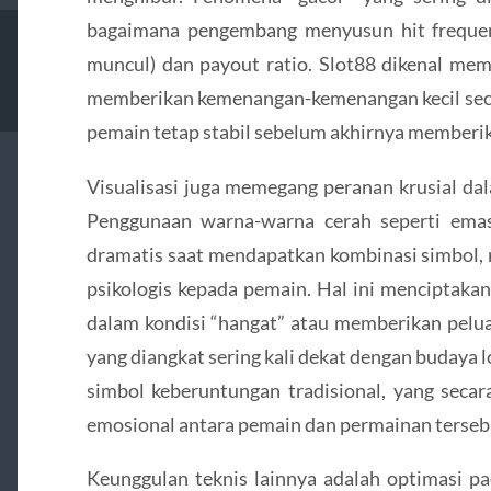
bagaimana pengembang menyusun hit frequen
muncul) dan payout ratio. Slot88 dikenal mem
memberikan kemenangan-kemenangan kecil seca
pemain tetap stabil sebelum akhirnya memberika
Visualisasi juga memegang peranan krusial da
Penggunaan warna-warna cerah seperti emas
dramatis saat mendapatkan kombinasi simbol, 
psikologis kepada pemain. Hal ini menciptaka
dalam kondisi “hangat” atau memberikan peluan
yang diangkat sering kali dekat dengan budaya lo
simbol keberuntungan tradisional, yang seca
emosional antara pemain dan permainan terseb
Keunggulan teknis lainnya adalah optimasi pa