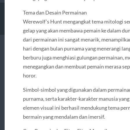
Tema dan Desain Permainan
Werewolf’s Hunt mengangkat tema mitologi ser
gelap yang akan membawa pemain ke dalam duni
dari permainan ini sangat menarik, menampilkan
hari dengan bulan purnama yang menerangi langi
berburu juga menghiasi gulungan permainan, m
menegangkan dan membuat pemain merasa seper
horor.
Simbol-simbol yang digunakan dalam permainan 
purnama, serta karakter-karakter manusia yang
elemen visual ini berhasil mendukung tema p
bermain yang mendalam dan imersif.