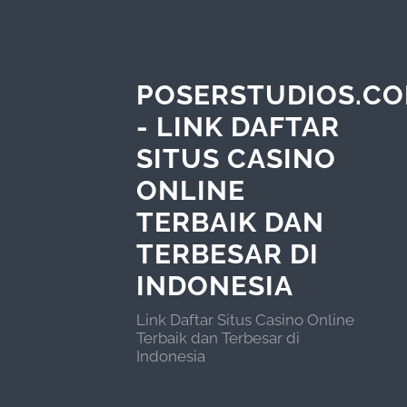
POSERSTUDIOS.C
- LINK DAFTAR
SITUS CASINO
ONLINE
TERBAIK DAN
TERBESAR DI
INDONESIA
Link Daftar Situs Casino Online
Terbaik dan Terbesar di
Indonesia