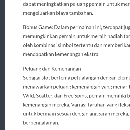
dapat meningkatkan peluang pemain untuk mer
mengeluarkan biaya tambahan.
Bonus Game: Dalam permainan ini, terdapat ju
memungkinkan pemain untuk meraih hadiah tamba
oleh kombinasi simbol tertentu dan memberika
mendapatkan kemenangan ekstra.
Peluang dan Kemenangan
Sebagai slot bertema petualangan dengan elem
menawarkan peluang kemenangan yang menarik. 
Wild, Scatter, dan Free Spins, pemain memiliki
kemenangan mereka. Variasi taruhan yang flek
untuk bermain sesuai dengan anggaran mereka,
berpengalaman.