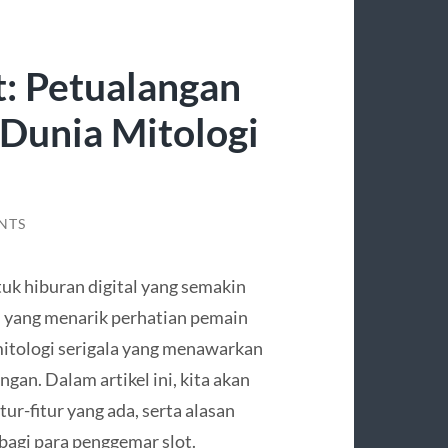
t: Petualangan
Dunia Mitologi
NTS
tuk hiburan digital yang semakin
n yang menarik perhatian pemain
mitologi serigala yang menawarkan
an. Dalam artikel ini, kita akan
ur-fitur yang ada, serta alasan
bagi para penggemar slot.