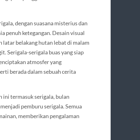
igala, dengan suasana misterius dan
a penuh ketegangan. Desain visual
 latar belakang hutan lebat di malam
t. Serigala-serigala buas yang siap
enciptakan atmosfer yang
ti berada dalam sebuah cerita
ini termasuk serigala, bulan
 menjadi pemburu serigala. Semua
ermainan, memberikan pengalaman