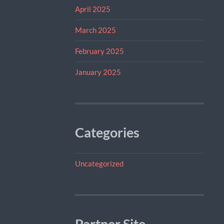
April 2025
March 2025
February 2025
January 2025
Categories
Uncategorized
Partner Site