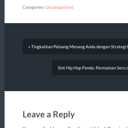
Categories:
Uncategorized
« Tingkatkan Peluang Menang Anda dengan Strategi 
Slot Hip Hop Panda: Permainan Seru
Leave a Reply