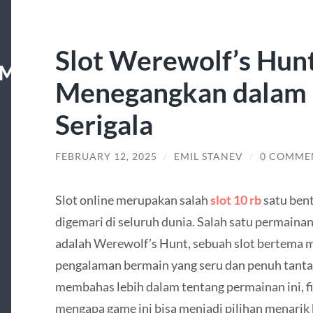
Slot Werewolf’s Hun
OM
Menegangkan dalam 
Serigala
FEBRUARY 12, 2025
/
EMIL STANEV
/
0 COMME
Slot online merupakan salah
slot 10 rb
satu ben
digemari di seluruh dunia. Salah satu permaina
adalah Werewolf’s Hunt, sebuah slot bertema 
pengalaman bermain yang seru dan penuh tantang
membahas lebih dalam tentang permainan ini, fit
mengapa game ini bisa menjadi pilihan menarik 