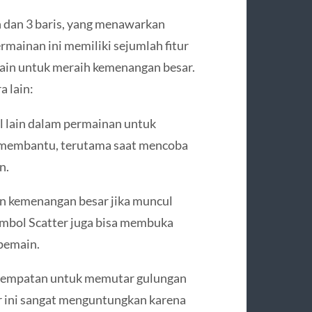
 dan 3 baris, yang menawarkan
mainan ini memiliki sejumlah fitur
ain untuk meraih kemenangan besar.
a lain:
 lain dalam permainan untuk
 membantu, terutama saat mencoba
n.
an kemenangan besar jika muncul
simbol Scatter juga bisa membuka
pemain.
kesempatan untuk memutar gulungan
 ini sangat menguntungkan karena