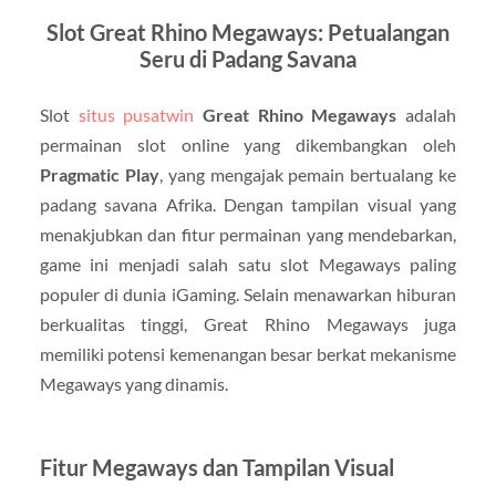
Slot Great Rhino Megaways: Petualangan
Seru di Padang Savana
Slot
situs pusatwin
Great Rhino Megaways
adalah
permainan slot online yang dikembangkan oleh
Pragmatic Play
, yang mengajak pemain bertualang ke
padang savana Afrika. Dengan tampilan visual yang
menakjubkan dan fitur permainan yang mendebarkan,
game ini menjadi salah satu slot Megaways paling
populer di dunia iGaming. Selain menawarkan hiburan
berkualitas tinggi, Great Rhino Megaways juga
memiliki potensi kemenangan besar berkat mekanisme
Megaways yang dinamis.
Fitur Megaways dan Tampilan Visual