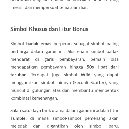
imersif dan memperkuat tema alam liar.
Simbol Khusus dan Fitur Bonus
Simbol
badak emas
berperan sebagai simbol paling
berharga dalam game ini. Jika enam simbol badak
mendarat di garis pembayaran, pemain bisa
mendapatkan pembayaran hingga
50x lipat dari
taruhan
. Terdapat juga simbol
Wild
yang dapat
menggantikan simbol lainnya (kecuali Scatter), yang
muncul di gulungan atas dan membantu membentuk
kombinasi kemenangan.
Salah satu daya tarik utama dalam game ini adalah fitur
Tumble
, di mana simbol-simbol pemenang akan
meledak dan digantikan oleh simbol baru,