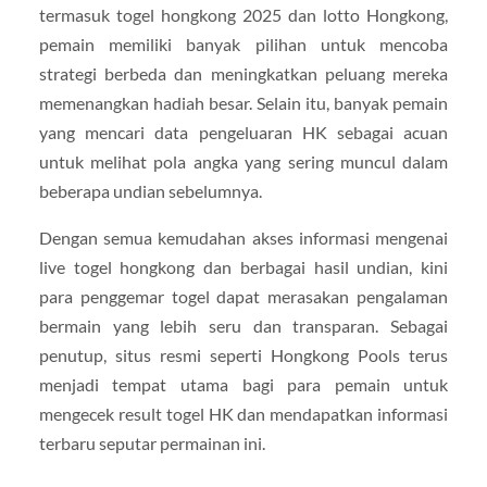
termasuk togel hongkong 2025 dan lotto Hongkong,
pemain memiliki banyak pilihan untuk mencoba
strategi berbeda dan meningkatkan peluang mereka
memenangkan hadiah besar. Selain itu, banyak pemain
yang mencari data pengeluaran HK sebagai acuan
untuk melihat pola angka yang sering muncul dalam
beberapa undian sebelumnya.
Dengan semua kemudahan akses informasi mengenai
live togel hongkong dan berbagai hasil undian, kini
para penggemar togel dapat merasakan pengalaman
bermain yang lebih seru dan transparan. Sebagai
penutup, situs resmi seperti Hongkong Pools terus
menjadi tempat utama bagi para pemain untuk
mengecek result togel HK dan mendapatkan informasi
terbaru seputar permainan ini.