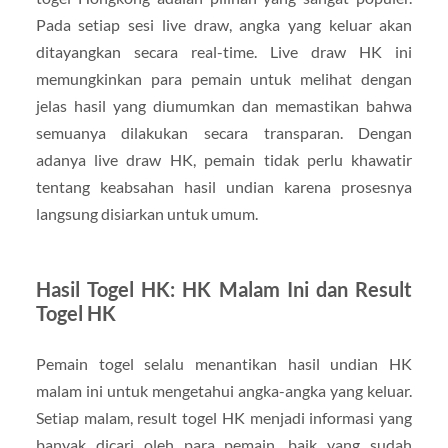
Pada setiap sesi live draw, angka yang keluar akan
ditayangkan secara real-time. Live draw HK ini
memungkinkan para pemain untuk melihat dengan
jelas hasil yang diumumkan dan memastikan bahwa
semuanya dilakukan secara transparan. Dengan
adanya live draw HK, pemain tidak perlu khawatir
tentang keabsahan hasil undian karena prosesnya
langsung disiarkan untuk umum.
Hasil Togel HK: HK Malam Ini dan Result
Togel HK
Pemain togel selalu menantikan hasil undian HK
malam ini untuk mengetahui angka-angka yang keluar.
Setiap malam, result togel HK menjadi informasi yang
banyak dicari oleh para pemain, baik yang sudah