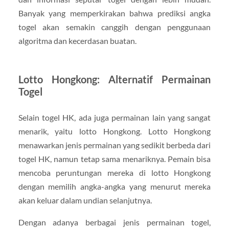
Banyak yang memperkirakan bahwa prediksi angka
togel akan semakin canggih dengan penggunaan
algoritma dan kecerdasan buatan.
Lotto Hongkong: Alternatif Permainan
Togel
Selain togel HK, ada juga permainan lain yang sangat
menarik, yaitu lotto Hongkong. Lotto Hongkong
menawarkan jenis permainan yang sedikit berbeda dari
togel HK, namun tetap sama menariknya. Pemain bisa
mencoba peruntungan mereka di lotto Hongkong
dengan memilih angka-angka yang menurut mereka
akan keluar dalam undian selanjutnya.
Dengan adanya berbagai jenis permainan togel,