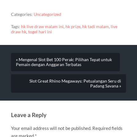
Categories:
Uncategorized
Tags:
hk live draw malam ini
,
hk prize
,
hk tadi malam
,
live
draw hk
,
togel hari ini
« Mengenal Slot Bet 100 Perak: Pilihan Tepat untuk
Pemain dengan Anggaran Terbatas
Slot Great Rhino Megaways: Petualangan Seru di
Padang Savana »
Leave a Reply
Your email address will not be published.
Required fields
are marked
*