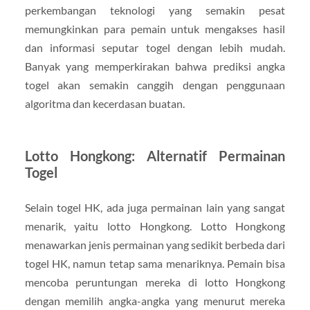
perkembangan teknologi yang semakin pesat
memungkinkan para pemain untuk mengakses hasil
dan informasi seputar togel dengan lebih mudah.
Banyak yang memperkirakan bahwa prediksi angka
togel akan semakin canggih dengan penggunaan
algoritma dan kecerdasan buatan.
Lotto Hongkong: Alternatif Permainan
Togel
Selain togel HK, ada juga permainan lain yang sangat
menarik, yaitu lotto Hongkong. Lotto Hongkong
menawarkan jenis permainan yang sedikit berbeda dari
togel HK, namun tetap sama menariknya. Pemain bisa
mencoba peruntungan mereka di lotto Hongkong
dengan memilih angka-angka yang menurut mereka