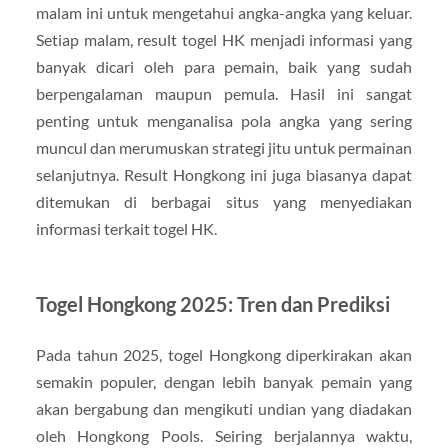
malam ini untuk mengetahui angka-angka yang keluar.
Setiap malam, result togel HK menjadi informasi yang
banyak dicari oleh para pemain, baik yang sudah
berpengalaman maupun pemula. Hasil ini sangat
penting untuk menganalisa pola angka yang sering
muncul dan merumuskan strategi jitu untuk permainan
selanjutnya. Result Hongkong ini juga biasanya dapat
ditemukan di berbagai situs yang menyediakan
informasi terkait togel HK.
Togel Hongkong 2025: Tren dan Prediksi
Pada tahun 2025, togel Hongkong diperkirakan akan
semakin populer, dengan lebih banyak pemain yang
akan bergabung dan mengikuti undian yang diadakan
oleh Hongkong Pools. Seiring berjalannya waktu,