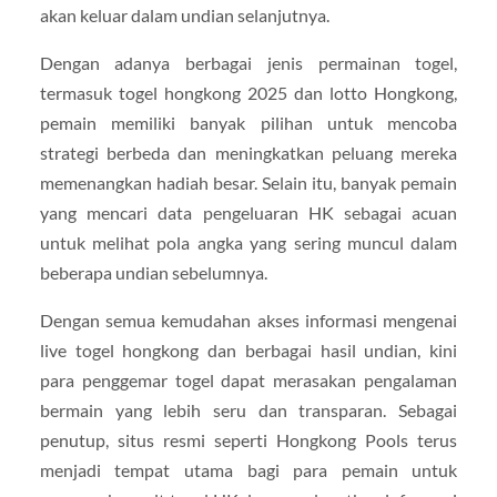
akan keluar dalam undian selanjutnya.
Dengan adanya berbagai jenis permainan togel,
termasuk togel hongkong 2025 dan lotto Hongkong,
pemain memiliki banyak pilihan untuk mencoba
strategi berbeda dan meningkatkan peluang mereka
memenangkan hadiah besar. Selain itu, banyak pemain
yang mencari data pengeluaran HK sebagai acuan
untuk melihat pola angka yang sering muncul dalam
beberapa undian sebelumnya.
Dengan semua kemudahan akses informasi mengenai
live togel hongkong dan berbagai hasil undian, kini
para penggemar togel dapat merasakan pengalaman
bermain yang lebih seru dan transparan. Sebagai
penutup, situs resmi seperti Hongkong Pools terus
menjadi tempat utama bagi para pemain untuk