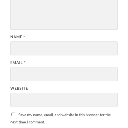
NAME
*
EMAIL
*
WEBSITE
Save my name, email, and website in this browser for the
next time I comment.