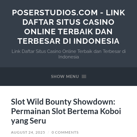
POSERSTUDIOS.COM - LINK
DAFTAR SITUS CASINO
ONLINE TERBAIK DAN
TERBESAR DI INDONESIA
Link Daftar Situs Casino Online Terbaik dan Terbesar di
Indonesia
SHOW MENU
Slot Wild Bounty Showdown:
Permainan Slot Bertema Koboi
yang Seru
AUGUST 24, 2025
/
0 COMMENTS