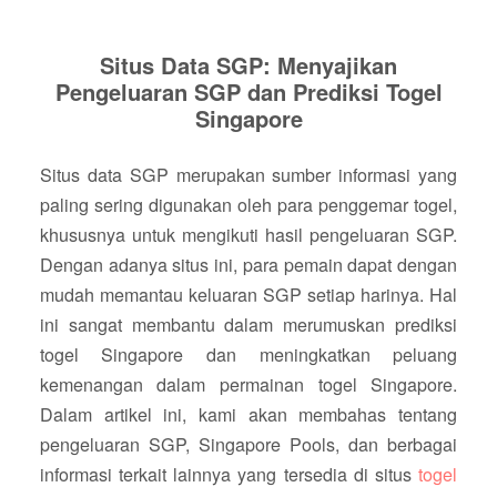
Situs Data SGP: Menyajikan
Pengeluaran SGP dan Prediksi Togel
Singapore
Situs data SGP merupakan sumber informasi yang
paling sering digunakan oleh para penggemar togel,
khususnya untuk mengikuti hasil pengeluaran SGP.
Dengan adanya situs ini, para pemain dapat dengan
mudah memantau keluaran SGP setiap harinya. Hal
ini sangat membantu dalam merumuskan prediksi
togel Singapore dan meningkatkan peluang
kemenangan dalam permainan togel Singapore.
Dalam artikel ini, kami akan membahas tentang
pengeluaran SGP, Singapore Pools, dan berbagai
informasi terkait lainnya yang tersedia di situs
togel