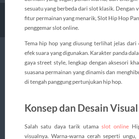
sesuatu yang berbeda dari slot klasik. Dengan vi
fitur permainan yang menarik, Slot Hip Hop Pa
penggemar slot online.
Tema hip hop yang diusung terlihat jelas dari 
efek suara yang digunakan. Karakter panda da
gaya street style, lengkap dengan aksesori kh
suasana permainan yang dinamis dan menghibu
di tengah panggung pertunjukan hip hop.
Konsep dan Desain Visual
Salah satu daya tarik utama
slot online
Hip
visualnya. Warna-warna cerah seperti ungu