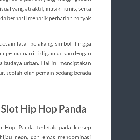
sual yang atraktif, musik ritmis, serta
nda berhasil menarik perhatian banyak
desain latar belakang, simbol, hingga
lam permainan ini digambarkan dengan
as budaya urban. Hal ini menciptakan
r, seolah-olah pemain sedang berada
 Slot Hip Hop Panda
 Hop Panda terletak pada konsep
, hijau neon, dan emas mendominasi