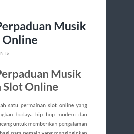
 Perpaduan Musik
 Online
NTS
 Perpaduan Musik
 Slot Online
h satu permainan slot online yang
ngkan budaya hip hop modern dan
rancang untuk memberikan pengalaman
 bagi para pemain yang menginginkan