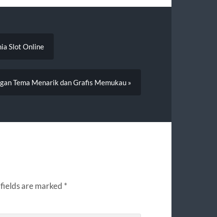
ia Slot Online
engan Tema Menarik dan Grafis Memukau »
fields are marked
*