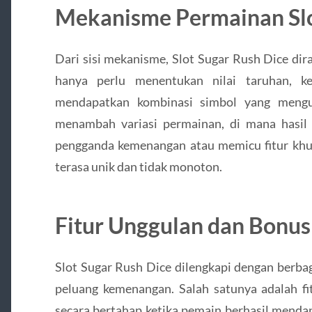
Mekanisme Permainan Slo
Dari sisi mekanisme, Slot Sugar Rush Dice di
hanya perlu menentukan nilai taruhan, 
mendapatkan kombinasi simbol yang mengu
menambah variasi permainan, di mana hasi
pengganda kemenangan atau memicu fitur khus
terasa unik dan tidak monoton.
Fitur Unggulan dan Bonu
Slot Sugar Rush Dice dilengkapi dengan berba
peluang kemenangan. Salah satunya adalah fi
secara bertahap ketika pemain berhasil mendap