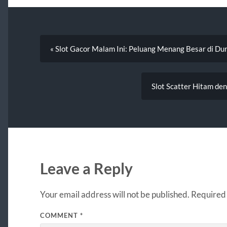
« Slot Gacor Malam Ini: Peluang Menang Besar di Dun
Slot Scatter Hitam d
Leave a Reply
Your email address will not be published.
Required 
COMMENT
*