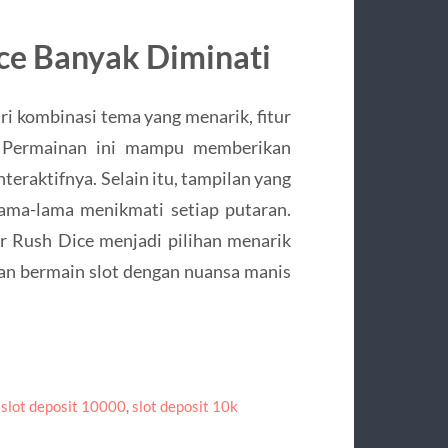
ice Banyak Diminati
ari kombinasi tema yang menarik, fitur
. Permainan ini mampu memberikan
nteraktifnya. Selain itu, tampilan yang
ma-lama menikmati setiap putaran.
r Rush Dice menjadi pilihan menarik
man bermain slot dengan nuansa manis
,
slot deposit 10000
,
slot deposit 10k