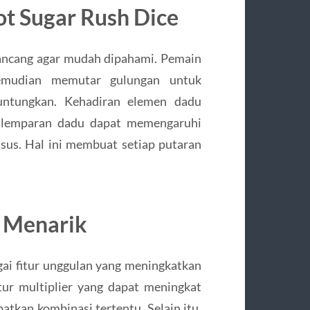
t Sugar Rush Dice
rancang agar mudah dipahami. Pemain
kemudian memutar gulungan untuk
ntungkan. Kehadiran elemen dadu
l lemparan dadu dapat memengaruhi
us. Hal ini membuat setiap putaran
s Menarik
gai fitur unggulan yang meningkatkan
tur multiplier yang dapat meningkat
atkan kombinasi tertentu. Selain itu,