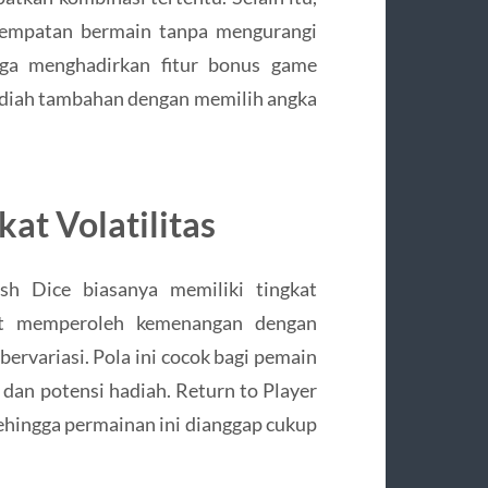
esempatan bermain tanpa mengurangi
uga menghadirkan fitur bonus game
adiah tambahan dengan memilih angka
at Volatilitas
h Dice biasanya memiliki tingkat
pat memperoleh kemenangan dengan
bervariasi. Pola ini cocok bagi pemain
dan potensi hadiah. Return to Player
 sehingga permainan ini dianggap cukup