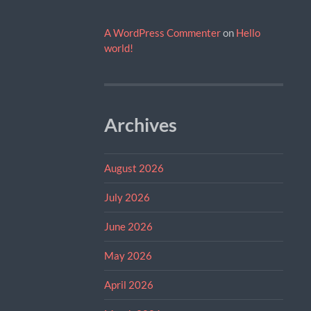
A WordPress Commenter
on
Hello
world!
Archives
August 2026
July 2026
June 2026
May 2026
April 2026