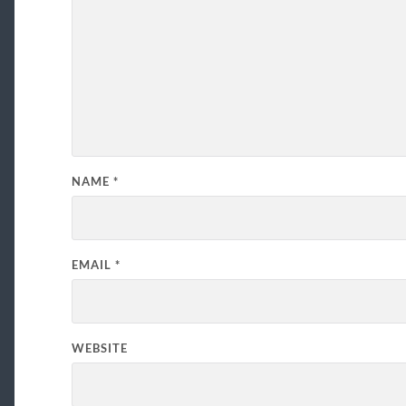
NAME
*
EMAIL
*
WEBSITE