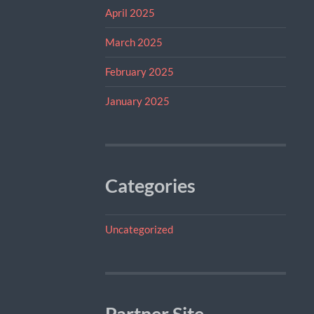
April 2025
March 2025
February 2025
January 2025
Categories
Uncategorized
Partner Site