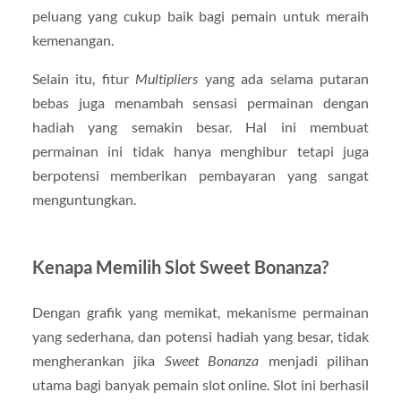
peluang
yang
cukup
baik
bagi
pemain
untuk
meraih
kemenangan.
Selain
itu,
fitur
Multipliers
yang
ada
selama
putaran
bebas
juga
menambah
sensasi
permainan
dengan
hadiah
yang
semakin
besar.
Hal
ini
membuat
permainan
ini
tidak
hanya
menghibur
tetapi
juga
berpotensi
memberikan
pembayaran
yang
sangat
menguntungkan.
Kenapa
Memilih
Slot
Sweet
Bonanza?
Dengan
grafik
yang
memikat,
mekanisme
permainan
yang
sederhana,
dan
potensi
hadiah
yang
besar,
tidak
mengherankan
jika
Sweet
Bonanza
menjadi
pilihan
utama
bagi
banyak
pemain
slot
online.
Slot
ini
berhasil