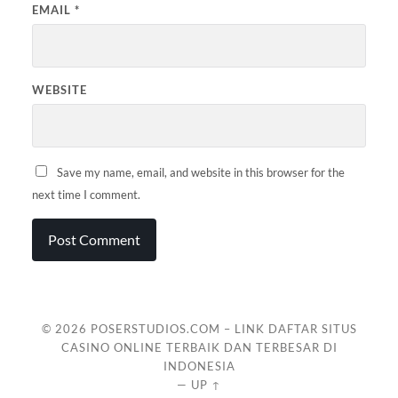
EMAIL
*
WEBSITE
Save my name, email, and website in this browser for the
next time I comment.
© 2026
POSERSTUDIOS.COM – LINK DAFTAR SITUS
CASINO ONLINE TERBAIK DAN TERBESAR DI
INDONESIA
—
UP ↑