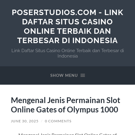
POSERSTUDIOS.COM - LINK
DAFTAR SITUS CASINO
ONLINE TERBAIK DAN
TERBESAR DI INDONESIA
Link Daftar Situs Casino Online Terbaik dan Terbesar di
Indonesia
SHOW MENU
Mengenal Jenis Permainan Slot
Online Gates of Olympus 1000
JUNE 30, 2025
/
0 COMMENTS
Mengenal Jenis Permainan Slot Online Gates of