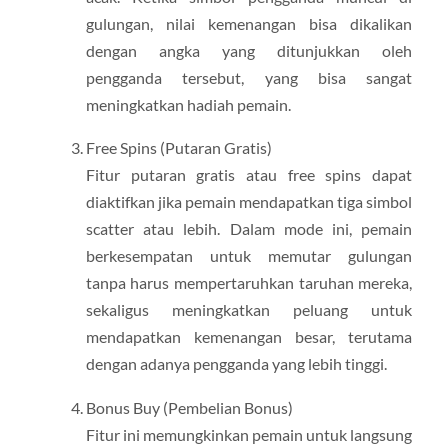
gulungan, nilai kemenangan bisa dikalikan
dengan angka yang ditunjukkan oleh
pengganda tersebut, yang bisa sangat
meningkatkan hadiah pemain.
Free Spins (Putaran Gratis)
Fitur putaran gratis atau free spins dapat
diaktifkan jika pemain mendapatkan tiga simbol
scatter atau lebih. Dalam mode ini, pemain
berkesempatan untuk memutar gulungan
tanpa harus mempertaruhkan taruhan mereka,
sekaligus meningkatkan peluang untuk
mendapatkan kemenangan besar, terutama
dengan adanya pengganda yang lebih tinggi.
Bonus Buy (Pembelian Bonus)
Fitur ini memungkinkan pemain untuk langsung