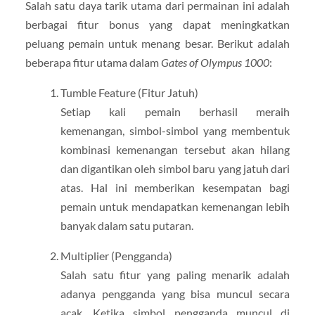
Salah satu daya tarik utama dari permainan ini adalah
berbagai fitur bonus yang dapat meningkatkan
peluang pemain untuk menang besar. Berikut adalah
beberapa fitur utama dalam
Gates of Olympus 1000
:
Tumble Feature (Fitur Jatuh)
Setiap kali pemain berhasil meraih
kemenangan, simbol-simbol yang membentuk
kombinasi kemenangan tersebut akan hilang
dan digantikan oleh simbol baru yang jatuh dari
atas. Hal ini memberikan kesempatan bagi
pemain untuk mendapatkan kemenangan lebih
banyak dalam satu putaran.
Multiplier (Pengganda)
Salah satu fitur yang paling menarik adalah
adanya pengganda yang bisa muncul secara
acak. Ketika simbol pengganda muncul di