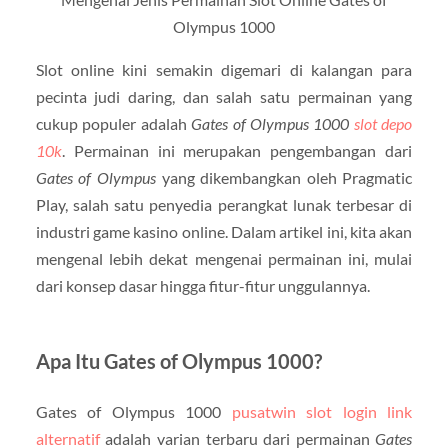
Olympus 1000
Slot online kini semakin digemari di kalangan para
pecinta judi daring, dan salah satu permainan yang
cukup populer adalah
Gates of Olympus 1000
slot depo
10k
. Permainan ini merupakan pengembangan dari
Gates of Olympus
yang dikembangkan oleh Pragmatic
Play, salah satu penyedia perangkat lunak terbesar di
industri game kasino online. Dalam artikel ini, kita akan
mengenal lebih dekat mengenai permainan ini, mulai
dari konsep dasar hingga fitur-fitur unggulannya.
Apa Itu Gates of Olympus 1000?
Gates of Olympus 1000
pusatwin slot login link
alternatif
adalah varian terbaru dari permainan
Gates