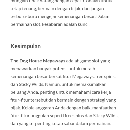
mungkin tidak datang dengan cepat. Cobalah untuk
tetap tenang, bermain dengan bijak, dan jangan
terburu-buru mengejar kemenangan besar. Dalam
permainan slot, kesabaran adalah kunci.
Kesimpulan
The Dog House Megaways
adalah game slot yang
menawarkan banyak potensi untuk meraih
kemenangan besar berkat fitur Megaways, free spins,
dan Sticky Wilds. Namun, untuk memaksimalkan
peluang Anda, penting untuk memahami cara kerja
fitur-fitur tersebut dan bermain dengan strategi yang
bijak. Kelola anggaran Anda dengan baik, manfaatkan
fitur-fitur unggulan seperti free spins dan Sticky Wilds,
dan yang terpenting, tetap sabar dalam permainan.