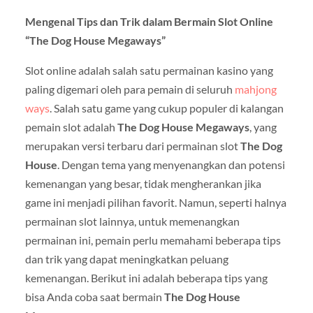
Mengenal Tips dan Trik dalam Bermain Slot Online
“The Dog House Megaways”
Slot online adalah salah satu permainan kasino yang
paling digemari oleh para pemain di seluruh
mahjong
ways
. Salah satu game yang cukup populer di kalangan
pemain slot adalah
The Dog House Megaways
, yang
merupakan versi terbaru dari permainan slot
The Dog
House
. Dengan tema yang menyenangkan dan potensi
kemenangan yang besar, tidak mengherankan jika
game ini menjadi pilihan favorit. Namun, seperti halnya
permainan slot lainnya, untuk memenangkan
permainan ini, pemain perlu memahami beberapa tips
dan trik yang dapat meningkatkan peluang
kemenangan. Berikut ini adalah beberapa tips yang
bisa Anda coba saat bermain
The Dog House