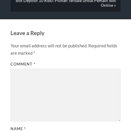
Slot Deposit 10 Ribu: Pilihan Terbaik untuk Pemain Slot
Online »
Leave a Reply
Your email address will not be published.
Required fields
are marked
*
COMMENT
*
NAME
*