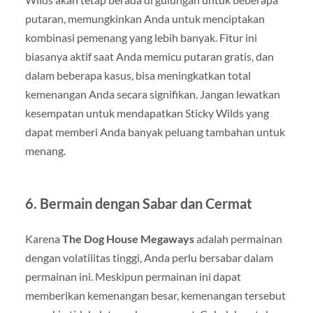
putaran, memungkinkan Anda untuk menciptakan
kombinasi pemenang yang lebih banyak. Fitur ini
biasanya aktif saat Anda memicu putaran gratis, dan
dalam beberapa kasus, bisa meningkatkan total
kemenangan Anda secara signifikan. Jangan lewatkan
kesempatan untuk mendapatkan Sticky Wilds yang
dapat memberi Anda banyak peluang tambahan untuk
menang.
6.
Bermain dengan Sabar dan Cermat
Karena
The Dog House Megaways
adalah permainan
dengan volatilitas tinggi, Anda perlu bersabar dalam
permainan ini. Meskipun permainan ini dapat
memberikan kemenangan besar, kemenangan tersebut