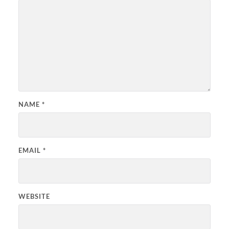
NAME
*
EMAIL
*
WEBSITE