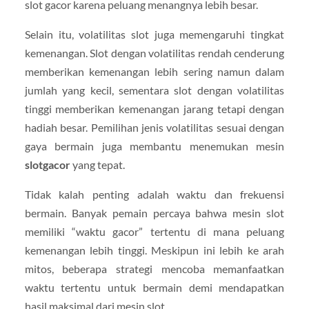
slot gacor karena peluang menangnya lebih besar.
Selain itu, volatilitas slot juga memengaruhi tingkat
kemenangan. Slot dengan volatilitas rendah cenderung
memberikan kemenangan lebih sering namun dalam
jumlah yang kecil, sementara slot dengan volatilitas
tinggi memberikan kemenangan jarang tetapi dengan
hadiah besar. Pemilihan jenis volatilitas sesuai dengan
gaya bermain juga membantu menemukan mesin
slotgacor
yang tepat.
Tidak kalah penting adalah waktu dan frekuensi
bermain. Banyak pemain percaya bahwa mesin slot
memiliki “waktu gacor” tertentu di mana peluang
kemenangan lebih tinggi. Meskipun ini lebih ke arah
mitos, beberapa strategi mencoba memanfaatkan
waktu tertentu untuk bermain demi mendapatkan
hasil maksimal dari mesin slot.