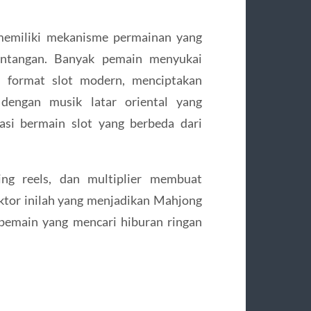
memiliki mekanisme permainan yang
ntangan. Banyak pemain menyukai
n format slot modern, menciptakan
dengan musik latar oriental yang
si bermain slot yang berbeda dari
ing reels, dan multiplier membuat
faktor inilah yang menjadikan Mahjong
h pemain yang mencari hiburan ringan