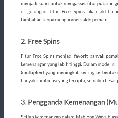
menjadi kunci untuk mengakses fitur putaran g
di gulungan, fitur Free Spins akan aktif 
tambahan tanpa mengurangi saldo pemain.
2.
Free Spins
Fitur Free Spins menjadi favorit banyak pem
kemenangan yang lebih tinggi. Dalam mode ini
(multiplier) yang meningkat seiring terbent
banyak kombinasi yang tercipta, semakin besar 
3.
Pengganda Kemenangan (Mult
Setiap kemenangan dalam Mahjong Ways bias