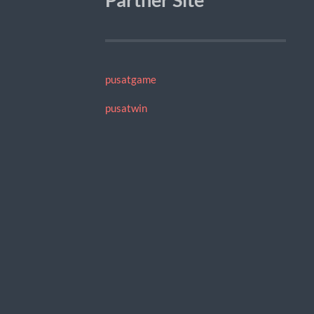
pusatgame
pusatwin