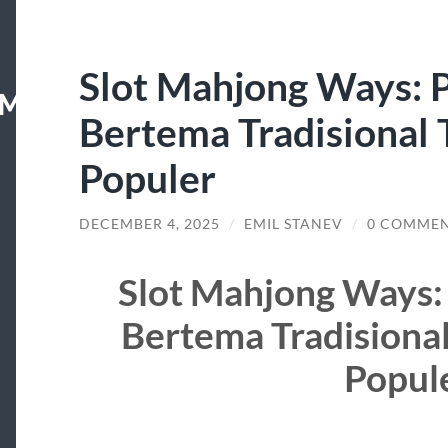
Slot Mahjong Ways: 
OM
Bertema Tradisional
Populer
DECEMBER 4, 2025
/
EMIL STANEV
/
0 COMME
Slot
Mahjong Ways
Bertema Tradisiona
Popul