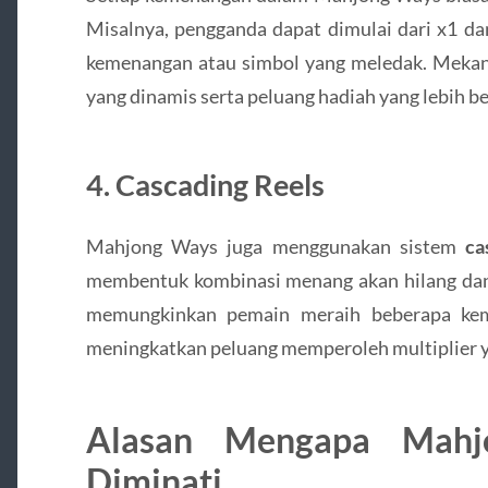
Misalnya, pengganda dapat dimulai dari x1 dan
kemenangan atau simbol yang meledak. Mekan
yang dinamis serta peluang hadiah yang lebih be
4.
Cascading Reels
Mahjong Ways juga menggunakan sistem
ca
membentuk kombinasi menang akan hilang dan d
memungkinkan pemain meraih beberapa kem
meningkatkan peluang memperoleh multiplier ya
Alasan Mengapa Mahj
Diminati