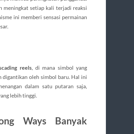
 meningkat setiap kali terjadi reaksi
isme ini memberi sensasi permainan
sar.
scading reels
, di mana simbol yang
igantikan oleh simbol baru. Hal ini
enangan dalam satu putaran saja,
ng lebih tinggi.
ong Ways Banyak