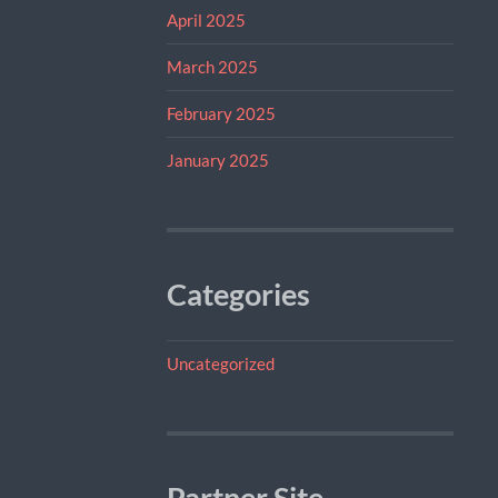
April 2025
March 2025
February 2025
January 2025
Categories
Uncategorized
Partner Site