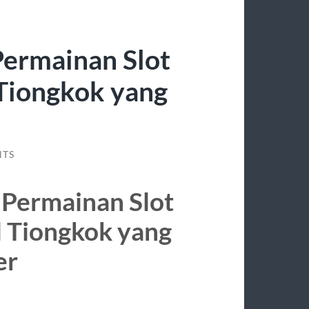
Permainan Slot
 Tiongkok yang
NTS
: Permainan Slot
l Tiongkok yang
er