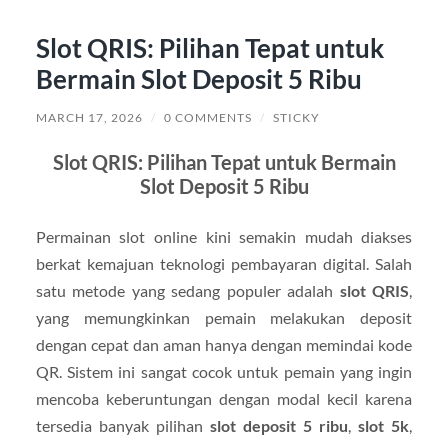
Slot QRIS: Pilihan Tepat untuk
Bermain Slot Deposit 5 Ribu
MARCH 17, 2026
/
0 COMMENTS
/
STICKY
Slot QRIS: Pilihan Tepat untuk Bermain
Slot Deposit 5 Ribu
Permainan slot online kini semakin mudah diakses
berkat kemajuan teknologi pembayaran digital. Salah
satu metode yang sedang populer adalah
slot QRIS
,
yang memungkinkan pemain melakukan deposit
dengan cepat dan aman hanya dengan memindai kode
QR. Sistem ini sangat cocok untuk pemain yang ingin
mencoba keberuntungan dengan modal kecil karena
tersedia banyak pilihan
slot deposit 5 ribu
,
slot 5k
,