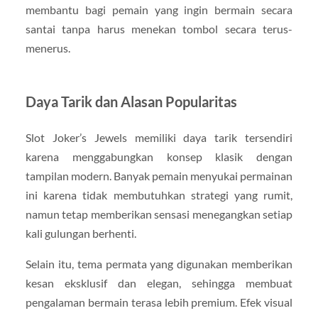
membantu bagi pemain yang ingin bermain secara
santai tanpa harus menekan tombol secara terus-
menerus.
Daya Tarik dan Alasan Popularitas
Slot Joker’s Jewels memiliki daya tarik tersendiri
karena menggabungkan konsep klasik dengan
tampilan modern. Banyak pemain menyukai permainan
ini karena tidak membutuhkan strategi yang rumit,
namun tetap memberikan sensasi menegangkan setiap
kali gulungan berhenti.
Selain itu, tema permata yang digunakan memberikan
kesan eksklusif dan elegan, sehingga membuat
pengalaman bermain terasa lebih premium. Efek visual