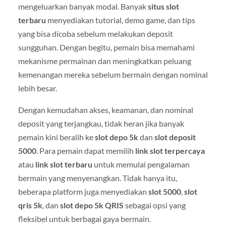
mengeluarkan banyak modal. Banyak
situs slot
terbaru
menyediakan tutorial, demo game, dan tips
yang bisa dicoba sebelum melakukan deposit
sungguhan. Dengan begitu, pemain bisa memahami
mekanisme permainan dan meningkatkan peluang
kemenangan mereka sebelum bermain dengan nominal
lebih besar.
Dengan kemudahan akses, keamanan, dan nominal
deposit yang terjangkau, tidak heran jika banyak
pemain kini beralih ke
slot depo 5k
dan
slot deposit
5000
. Para pemain dapat memilih
link slot terpercaya
atau
link slot terbaru
untuk memulai pengalaman
bermain yang menyenangkan. Tidak hanya itu,
beberapa platform juga menyediakan
slot 5000
,
slot
qris 5k
, dan
slot depo 5k QRIS
sebagai opsi yang
fleksibel untuk berbagai gaya bermain.