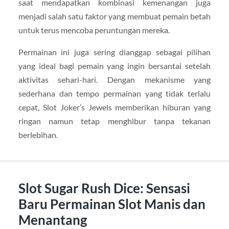
saat mendapatkan kombinasi kemenangan juga
menjadi salah satu faktor yang membuat pemain betah
untuk terus mencoba peruntungan mereka.
Permainan ini juga sering dianggap sebagai pilihan
yang ideal bagi pemain yang ingin bersantai setelah
aktivitas sehari-hari. Dengan mekanisme yang
sederhana dan tempo permainan yang tidak terlalu
cepat, Slot Joker’s Jewels memberikan hiburan yang
ringan namun tetap menghibur tanpa tekanan
berlebihan.
Slot Sugar Rush Dice: Sensasi
Baru Permainan Slot Manis dan
Menantang