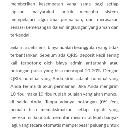
memberikan kesempatan yang sama bagi setiap
lapisan masyarakat untuk mencoba sistem,
mempelajari algoritma permainan, dan merasakan
sensasi kemenangan dalam lingkungan yang aman dan
terkendali.
Selain itu, efisiensi biaya adalah keunggulan yang tidak
terbantahkan. Sebelum ada QRIS, deposit kecil sering
kali terpotong oleh biaya admin antarbank atau
potongan pulsa yang bisa mencapai 20-30%. Dengan
QRIS, nominal yang Anda kirim adalah nominal yang
Anda terima di akun permainan. Jika Anda mengirim
10 ribu, maka 10 ribu rupiah pulalah yang akan muncul
di saldo Anda. Tanpa adanya potongan (0% fee),
pemain bisa memaksimalkan setiap rupiah yang
mereka miliki untuk memutar mesin slot lebih banyak
lagi, yang secara otomatis memperbesar peluang untuk