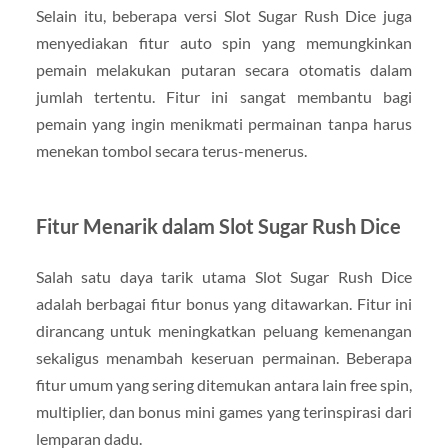
Selain itu, beberapa versi Slot Sugar Rush Dice juga
menyediakan fitur auto spin yang memungkinkan
pemain melakukan putaran secara otomatis dalam
jumlah tertentu. Fitur ini sangat membantu bagi
pemain yang ingin menikmati permainan tanpa harus
menekan tombol secara terus-menerus.
Fitur Menarik dalam Slot Sugar Rush Dice
Salah satu daya tarik utama Slot Sugar Rush Dice
adalah berbagai fitur bonus yang ditawarkan. Fitur ini
dirancang untuk meningkatkan peluang kemenangan
sekaligus menambah keseruan permainan. Beberapa
fitur umum yang sering ditemukan antara lain free spin,
multiplier, dan bonus mini games yang terinspirasi dari
lemparan dadu.