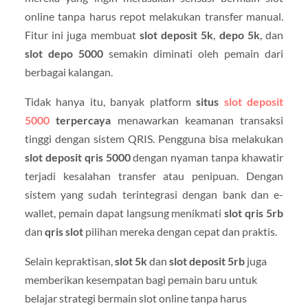
online tanpa harus repot melakukan transfer manual.
Fitur ini juga membuat
slot deposit 5k
,
depo 5k
, dan
slot depo 5000
semakin diminati oleh pemain dari
berbagai kalangan.
Tidak hanya itu, banyak platform
situs
slot deposit
5000
terpercaya
menawarkan keamanan transaksi
tinggi dengan sistem QRIS. Pengguna bisa melakukan
slot deposit qris 5000
dengan nyaman tanpa khawatir
terjadi kesalahan transfer atau penipuan. Dengan
sistem yang sudah terintegrasi dengan bank dan e-
wallet, pemain dapat langsung menikmati
slot qris 5rb
dan
qris slot
pilihan mereka dengan cepat dan praktis.
Selain kepraktisan,
slot 5k
dan
slot deposit 5rb
juga
memberikan kesempatan bagi pemain baru untuk
belajar strategi bermain slot online tanpa harus