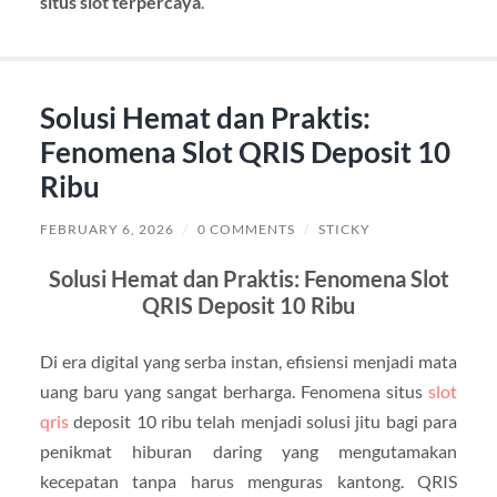
situs slot terpercaya
.
Solusi Hemat dan Praktis:
Fenomena Slot QRIS Deposit 10
Ribu
FEBRUARY 6, 2026
/
0 COMMENTS
/
STICKY
Solusi Hemat dan Praktis: Fenomena Slot
QRIS Deposit 10 Ribu
Di era digital yang serba instan, efisiensi menjadi mata
uang baru yang sangat berharga. Fenomena situs
slot
qris
deposit 10 ribu telah menjadi solusi jitu bagi para
penikmat hiburan daring yang mengutamakan
kecepatan tanpa harus menguras kantong. QRIS