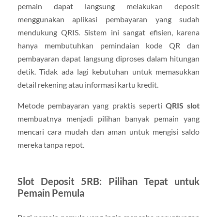
pemain
dapat
langsung
melakukan
deposit
menggunakan
aplikasi
pembayaran
yang
sudah
mendukung
QRIS.
Sistem
ini
sangat
efisien,
karena
hanya
membutuhkan
pemindaian
kode
QR
dan
pembayaran
dapat
langsung
diproses
dalam
hitungan
detik.
Tidak
ada
lagi
kebutuhan
untuk
memasukkan
detail
rekening
atau
informasi
kartu
kredit.
Metode
pembayaran
yang
praktis
seperti
QRIS
slot
membuatnya
menjadi
pilihan
banyak
pemain
yang
mencari
cara
mudah
dan
aman
untuk
mengisi
saldo
mereka
tanpa
repot.
Slot
Deposit
5RB:
Pilihan
Tepat
untuk
Pemain
Pemula