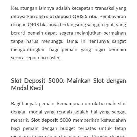
Keuntungan
lainnya
adalah
kecepatan
transaksi
yang
ditawarkan
oleh
slot
deposit
QRIS
5
ribu
.
Pembayaran
dengan
QRIS
biasanya
berlangsung
sangat
cepat,
yang
berarti
pemain
dapat
segera
melanjutkan
permainan
tanpa
harus
menunggu
lama.
Ini
tentunya
sangat
menguntungkan
bagi
pemain
yang
ingin
bermain
secara
cepat
dan
efisien.
Slot
Deposit
5000:
Mainkan
Slot
dengan
Modal
Kecil
Bagi
banyak
pemain,
kemampuan
untuk
bermain
slot
dengan
modal
yang
rendah
adalah
hal
yang
sangat
menarik.
Slot
deposit
5000
memberikan
kemudahan
bagi
pemain
dengan
budget
terbatas
untuk
tetap
menikmati
permainan
slot
yang
seru.
Dengan
deposit