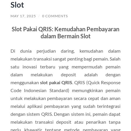
Slot
MAY 17, 2025
/
0 COMMENTS
Slot
Pakai
QRIS:
Kemudahan
Pembayaran
dalam
Bermain
Slot
Di
dunia
perjudian
daring,
kemudahan
dalam
melakukan
transaksi
sangat
penting
bagi
pemain.
Salah
satu
inovasi
terbaru
yang
mempermudah
pemain
dalam
melakukan
deposit
adalah
dengan
menggunakan
slot
pakai
QRIS
.
QRIS (
Quick
Response
Code
Indonesian
Standard)
memungkinkan
pemain
untuk
melakukan
pembayaran
secara
cepat
dan
aman
melalui
aplikasi
pembayaran
yang
sudah
terintegrasi
dengan
sistem
QRIS.
Dengan
sistem
ini,
pemain
dapat
melakukan
transaksi
deposit
atau
penarikan
tanpa
perlu
khawatir
tentang
metode
pembayaran
yang