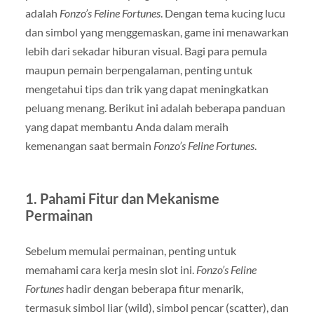
adalah
Fonzo’s Feline Fortunes
. Dengan tema kucing lucu
dan simbol yang menggemaskan, game ini menawarkan
lebih dari sekadar hiburan visual. Bagi para pemula
maupun pemain berpengalaman, penting untuk
mengetahui tips dan trik yang dapat meningkatkan
peluang menang. Berikut ini adalah beberapa panduan
yang dapat membantu Anda dalam meraih
kemenangan saat bermain
Fonzo’s Feline Fortunes
.
1.
Pahami Fitur dan Mekanisme
Permainan
Sebelum memulai permainan, penting untuk
memahami cara kerja mesin slot ini.
Fonzo’s Feline
Fortunes
hadir dengan beberapa fitur menarik,
termasuk simbol liar (wild), simbol pencar (scatter), dan