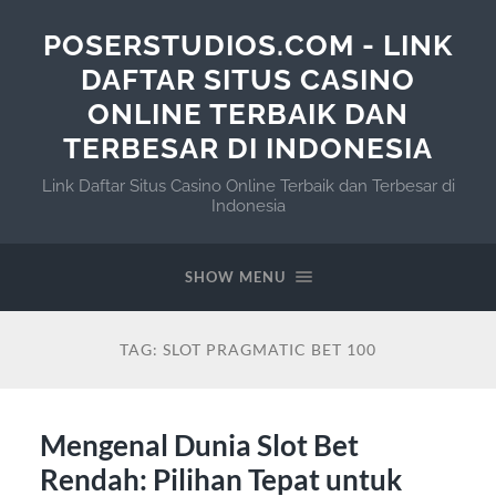
POSERSTUDIOS.COM - LINK
DAFTAR SITUS CASINO
ONLINE TERBAIK DAN
TERBESAR DI INDONESIA
Link Daftar Situs Casino Online Terbaik dan Terbesar di
Indonesia
SHOW MENU
TAG:
SLOT PRAGMATIC BET 100
Mengenal Dunia Slot Bet
Rendah: Pilihan Tepat untuk