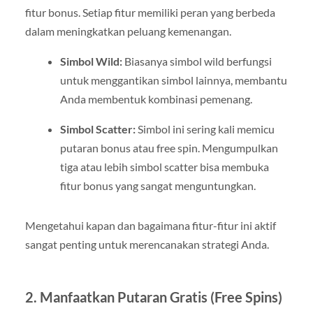
fitur bonus. Setiap fitur memiliki peran yang berbeda
dalam meningkatkan peluang kemenangan.
Simbol Wild:
Biasanya simbol wild berfungsi
untuk menggantikan simbol lainnya, membantu
Anda membentuk kombinasi pemenang.
Simbol Scatter:
Simbol ini sering kali memicu
putaran bonus atau free spin. Mengumpulkan
tiga atau lebih simbol scatter bisa membuka
fitur bonus yang sangat menguntungkan.
Mengetahui kapan dan bagaimana fitur-fitur ini aktif
sangat penting untuk merencanakan strategi Anda.
2.
Manfaatkan Putaran Gratis (Free Spins)