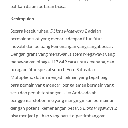
bahkan dalam putaran biasa.
Kesimpulan
Secara keseluruhan,
5 Lions Megaways 2
adalah
permainan slot yang menarik dengan fitur-fitur
inovatif dan peluang kemenangan yang sangat besar.
Dengan grafis yang menawan, sistem Megaways yang
menawarkan hingga 117.649 cara untuk menang, dan
beragam fitur spesial seperti Free Spins dan
Multipliers, slot ini menjadi pilihan yang tepat bagi
para pemain yang mencari pengalaman bermain yang
seru dan penuh tantangan. Jika Anda adalah
penggemar slot online yang menginginkan permainan
dengan potensi kemenangan besar,
5 Lions Megaways 2
bisa menjadi pilihan yang patut dipertimbangkan.