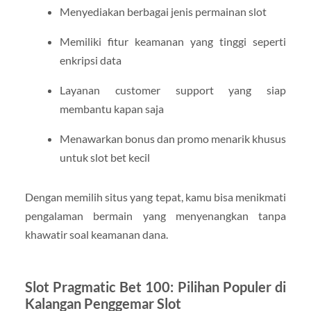
Menyediakan berbagai jenis permainan slot
Memiliki fitur keamanan yang tinggi seperti
enkripsi data
Layanan customer support yang siap
membantu kapan saja
Menawarkan bonus dan promo menarik khusus
untuk slot bet kecil
Dengan memilih situs yang tepat, kamu bisa menikmati
pengalaman bermain yang menyenangkan tanpa
khawatir soal keamanan dana.
Slot Pragmatic Bet 100: Pilihan Populer di
Kalangan Penggemar Slot