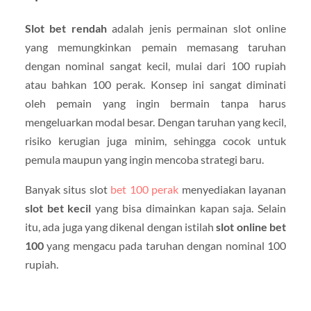
Slot bet rendah
adalah jenis permainan slot online
yang memungkinkan pemain memasang taruhan
dengan nominal sangat kecil, mulai dari 100 rupiah
atau bahkan 100 perak. Konsep ini sangat diminati
oleh pemain yang ingin bermain tanpa harus
mengeluarkan modal besar. Dengan taruhan yang kecil,
risiko kerugian juga minim, sehingga cocok untuk
pemula maupun yang ingin mencoba strategi baru.
Banyak situs slot
bet 100 perak
menyediakan layanan
slot bet kecil
yang bisa dimainkan kapan saja. Selain
itu, ada juga yang dikenal dengan istilah
slot online bet
100
yang mengacu pada taruhan dengan nominal 100
rupiah.