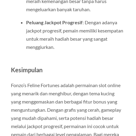
meraih kemenangan besar tanpa harus
mengeluarkan banyak taruhan.
Peluang Jackpot Progresif
: Dengan adanya
jackpot progresif, pemain memiliki kesempatan
untuk meraih hadiah besar yang sangat
menggiurkan.
Kesimpulan
Fonzo’s Feline Fortunes adalah permainan slot online
yang menarik dan menghibur, dengan tema kucing
yang menggemaskan dan berbagai fitur bonus yang
menguntungkan. Dengan grafis yang cerah, gameplay
yang mudah dipahami, serta potensi hadiah besar
melalui jackpot progresif, permainan ini cocok untuk
pemain dari berbagai level pengalaman. Bagi mereka