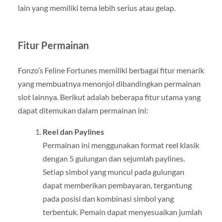
lain yang memiliki tema lebih serius atau gelap.
Fitur Permainan
Fonzo’s Feline Fortunes memiliki berbagai fitur menarik
yang membuatnya menonjol dibandingkan permainan
slot lainnya. Berikut adalah beberapa fitur utama yang
dapat ditemukan dalam permainan ini:
Reel dan Paylines
Permainan ini menggunakan format reel klasik
dengan 5 gulungan dan sejumlah paylines.
Setiap simbol yang muncul pada gulungan
dapat memberikan pembayaran, tergantung
pada posisi dan kombinasi simbol yang
terbentuk. Pemain dapat menyesuaikan jumlah