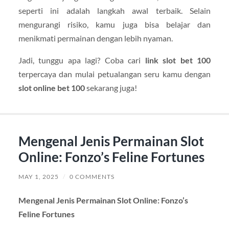
seperti ini adalah langkah awal terbaik. Selain
mengurangi risiko, kamu juga bisa belajar dan
menikmati permainan dengan lebih nyaman.
Jadi, tunggu apa lagi? Coba cari
link slot bet 100
terpercaya dan mulai petualangan seru kamu dengan
slot online bet 100
sekarang juga!
Mengenal Jenis Permainan Slot
Online: Fonzo’s Feline Fortunes
MAY 1, 2025
/
0 COMMENTS
Mengenal Jenis Permainan Slot Online: Fonzo’s
Feline Fortunes