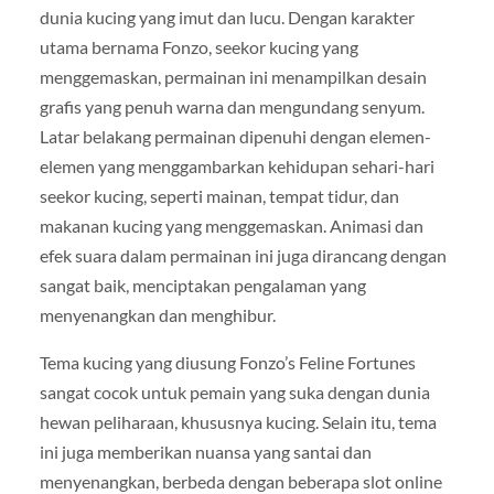
dunia kucing yang imut dan lucu. Dengan karakter
utama bernama Fonzo, seekor kucing yang
menggemaskan, permainan ini menampilkan desain
grafis yang penuh warna dan mengundang senyum.
Latar belakang permainan dipenuhi dengan elemen-
elemen yang menggambarkan kehidupan sehari-hari
seekor kucing, seperti mainan, tempat tidur, dan
makanan kucing yang menggemaskan. Animasi dan
efek suara dalam permainan ini juga dirancang dengan
sangat baik, menciptakan pengalaman yang
menyenangkan dan menghibur.
Tema kucing yang diusung Fonzo’s Feline Fortunes
sangat cocok untuk pemain yang suka dengan dunia
hewan peliharaan, khususnya kucing. Selain itu, tema
ini juga memberikan nuansa yang santai dan
menyenangkan, berbeda dengan beberapa slot online