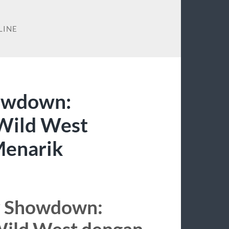
LINE
howdown:
Wild West
Menarik
y Showdown:
ild West dengan