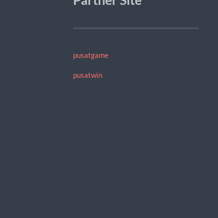
pusatgame
pusatwin