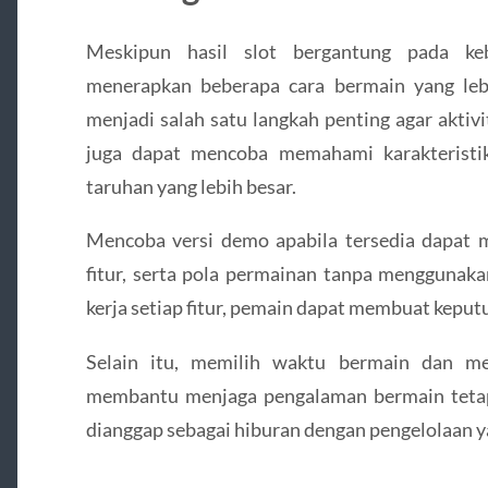
Meskipun hasil slot bergantung pada ke
menerapkan beberapa cara bermain yang leb
menjadi salah satu langkah penting agar aktiv
juga dapat mencoba memahami karakterist
taruhan yang lebih besar.
Mencoba versi demo apabila tersedia dapat
fitur, serta pola permainan tanpa menggunak
kerja setiap fitur, pemain dapat membuat keputu
Selain itu, memilih waktu bermain dan me
membantu menjaga pengalaman bermain tetap
dianggap sebagai hiburan dengan pengelolaan ya