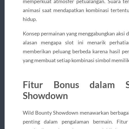
memperkuat atmosfer petualangan. Suara te
animasi saat mendapatkan kombinasi tertentu
hidup.
Konsep permainan yang menggabungkan aksi da
alasan mengapa slot ini menarik perhati
memberikan peluang berbeda karena hasil per
yang membuat setiap kombinasi simbol memili
Fitur Bonus dalam S
Showdown
Wild Bounty Showdown menawarkan berbagai 
penting dalam pengalaman bermain. Fitur