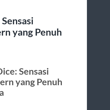
 Sensasi
rn yang Penuh
Dice: Sensasi
ern yang Penuh
a