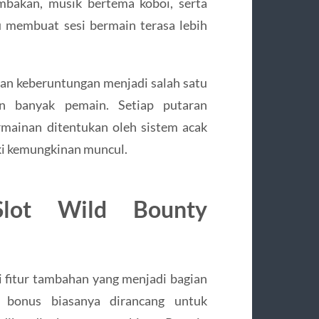
mbakan, musik bertema koboi, serta
 membuat sesi bermain terasa lebih
n keberuntungan menjadi salah satu
an banyak pemain. Setiap putaran
mainan ditentukan oleh sistem acak
ki kemungkinan muncul.
lot Wild Bounty
fitur tambahan yang menjadi bagian
 bonus biasanya dirancang untuk