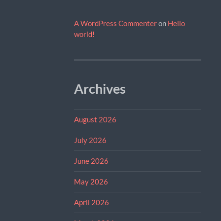
A WordPress Commenter
on
Hello
world!
Archives
August 2026
July 2026
June 2026
May 2026
April 2026