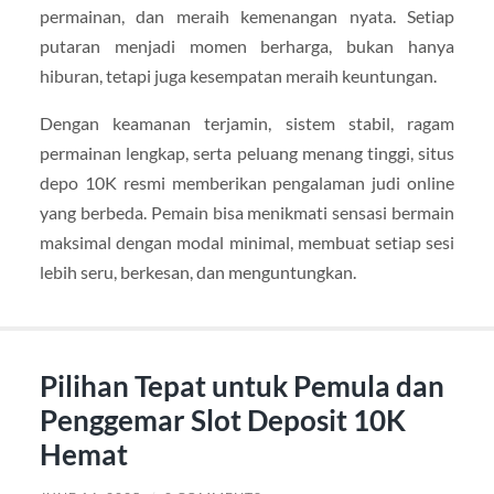
permainan, dan meraih kemenangan nyata. Setiap
putaran menjadi momen berharga, bukan hanya
hiburan, tetapi juga kesempatan meraih keuntungan.
Dengan keamanan terjamin, sistem stabil, ragam
permainan lengkap, serta peluang menang tinggi, situs
depo 10K resmi memberikan pengalaman judi online
yang berbeda. Pemain bisa menikmati sensasi bermain
maksimal dengan modal minimal, membuat setiap sesi
lebih seru, berkesan, dan menguntungkan.
Pilihan Tepat untuk Pemula dan
Penggemar Slot Deposit 10K
Hemat