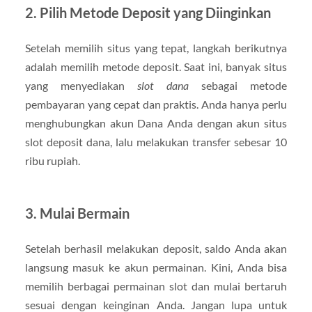
2. Pilih Metode Deposit yang Diinginkan
Setelah memilih situs yang tepat, langkah berikutnya
adalah memilih metode deposit. Saat ini, banyak situs
yang menyediakan
slot dana
sebagai metode
pembayaran yang cepat dan praktis. Anda hanya perlu
menghubungkan akun Dana Anda dengan akun situs
slot deposit dana, lalu melakukan transfer sebesar 10
ribu rupiah.
3. Mulai Bermain
Setelah berhasil melakukan deposit, saldo Anda akan
langsung masuk ke akun permainan. Kini, Anda bisa
memilih berbagai permainan slot dan mulai bertaruh
sesuai dengan keinginan Anda. Jangan lupa untuk