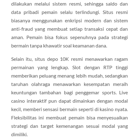
dilakukan melalui sistem resmi, sehingga saldo dan
data pribadi pemain selalu terlindungi. Situs resmi
biasanya menggunakan enkripsi modern dan sistem
anti-fraud yang membuat setiap transaksi cepat dan
aman. Pemain bisa fokus sepenuhnya pada strategi
bermain tanpa khawatir soal keamanan dana.
Selain itu, situs depo 10K resmi menawarkan ragam
permainan yang lengkap. Slot dengan RTP tinggi
memberikan peluang menang lebih mudah, sedangkan
taruhan olahraga menawarkan kesempatan meraih
keuntungan tambahan bagi penggemar sports. Live
casino interaktif pun dapat dimainkan dengan modal
kecil, memberi sensasi bermain seperti di kasino nyata.
Fleksibilitas ini membuat pemain bisa menyesuaikan
strategi dan target kemenangan sesuai modal yang
dimiliki.