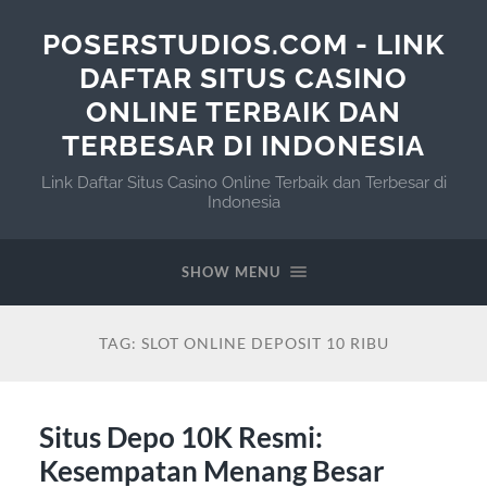
POSERSTUDIOS.COM - LINK
DAFTAR SITUS CASINO
ONLINE TERBAIK DAN
TERBESAR DI INDONESIA
Link Daftar Situs Casino Online Terbaik dan Terbesar di
Indonesia
SHOW MENU
TAG:
SLOT ONLINE DEPOSIT 10 RIBU
Situs Depo 10K Resmi:
Kesempatan Menang Besar