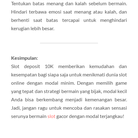
Tentukan batas menang dan kalah sebelum bermain.
Hindari terbawa emosi saat menang atau kalah, dan
berhenti saat batas tercapai untuk menghindari
kerugian lebih besar.
Kesimpulan:
Slot deposit 10K memberikan kemudahan dan
kesempatan bagi siapa saja untuk menikmati dunia slot
online dengan modal minim. Dengan memilih game
yang tepat dan strategi bermain yang bijak, modal kecil
Anda bisa berkembang menjadi kemenangan besar.
Jadi, jangan ragu untuk mencoba dan rasakan sensasi
serunya bermain
slot
gacor dengan modal terjangkau!