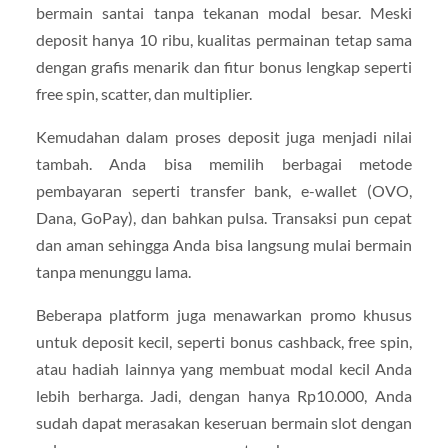
bermain santai tanpa tekanan modal besar. Meski
deposit hanya 10 ribu, kualitas permainan tetap sama
dengan grafis menarik dan fitur bonus lengkap seperti
free spin, scatter, dan multiplier.
Kemudahan dalam proses deposit juga menjadi nilai
tambah. Anda bisa memilih berbagai metode
pembayaran seperti transfer bank, e-wallet (OVO,
Dana, GoPay), dan bahkan pulsa. Transaksi pun cepat
dan aman sehingga Anda bisa langsung mulai bermain
tanpa menunggu lama.
Beberapa platform juga menawarkan promo khusus
untuk deposit kecil, seperti bonus cashback, free spin,
atau hadiah lainnya yang membuat modal kecil Anda
lebih berharga. Jadi, dengan hanya Rp10.000, Anda
sudah dapat merasakan keseruan bermain slot dengan