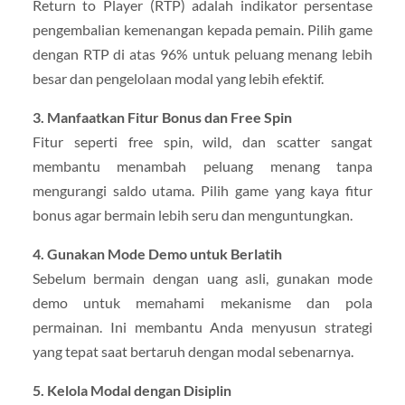
Return to Player (RTP) adalah indikator persentase
pengembalian kemenangan kepada pemain. Pilih game
dengan RTP di atas 96% untuk peluang menang lebih
besar dan pengelolaan modal yang lebih efektif.
3. Manfaatkan Fitur Bonus dan Free Spin
Fitur seperti free spin, wild, dan scatter sangat
membantu menambah peluang menang tanpa
mengurangi saldo utama. Pilih game yang kaya fitur
bonus agar bermain lebih seru dan menguntungkan.
4. Gunakan Mode Demo untuk Berlatih
Sebelum bermain dengan uang asli, gunakan mode
demo untuk memahami mekanisme dan pola
permainan. Ini membantu Anda menyusun strategi
yang tepat saat bertaruh dengan modal sebenarnya.
5. Kelola Modal dengan Disiplin