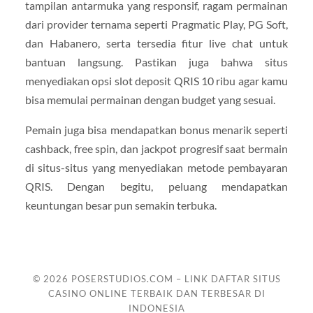
tampilan antarmuka yang responsif, ragam permainan
dari provider ternama seperti Pragmatic Play, PG Soft,
dan Habanero, serta tersedia fitur live chat untuk
bantuan langsung. Pastikan juga bahwa situs
menyediakan opsi slot deposit QRIS 10 ribu agar kamu
bisa memulai permainan dengan budget yang sesuai.
Pemain juga bisa mendapatkan bonus menarik seperti
cashback, free spin, dan jackpot progresif saat bermain
di situs-situs yang menyediakan metode pembayaran
QRIS. Dengan begitu, peluang mendapatkan
keuntungan besar pun semakin terbuka.
© 2026
POSERSTUDIOS.COM – LINK DAFTAR SITUS
CASINO ONLINE TERBAIK DAN TERBESAR DI
INDONESIA