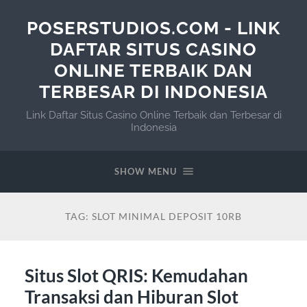
POSERSTUDIOS.COM - LINK
DAFTAR SITUS CASINO
ONLINE TERBAIK DAN
TERBESAR DI INDONESIA
Link Daftar Situs Casino Online Terbaik dan Terbesar di
Indonesia
SHOW MENU
TAG:
SLOT MINIMAL DEPOSIT 10RB
Situs Slot QRIS: Kemudahan
Transaksi dan Hiburan Slot