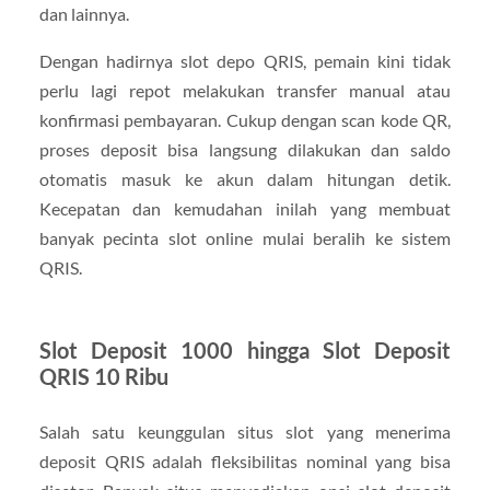
dan lainnya.
Dengan hadirnya slot depo QRIS, pemain kini tidak
perlu lagi repot melakukan transfer manual atau
konfirmasi pembayaran. Cukup dengan scan kode QR,
proses deposit bisa langsung dilakukan dan saldo
otomatis masuk ke akun dalam hitungan detik.
Kecepatan dan kemudahan inilah yang membuat
banyak pecinta slot online mulai beralih ke sistem
QRIS.
Slot Deposit 1000 hingga Slot Deposit
QRIS 10 Ribu
Salah satu keunggulan situs slot yang menerima
deposit QRIS adalah fleksibilitas nominal yang bisa