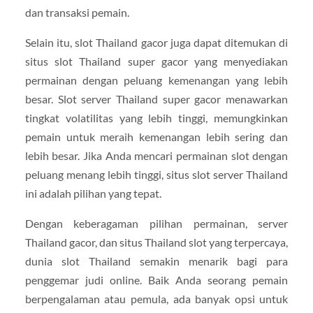
dan transaksi pemain.
Selain itu, slot Thailand gacor juga dapat ditemukan di
situs slot Thailand super gacor yang menyediakan
permainan dengan peluang kemenangan yang lebih
besar. Slot server Thailand super gacor menawarkan
tingkat volatilitas yang lebih tinggi, memungkinkan
pemain untuk meraih kemenangan lebih sering dan
lebih besar. Jika Anda mencari permainan slot dengan
peluang menang lebih tinggi, situs slot server Thailand
ini adalah pilihan yang tepat.
Dengan keberagaman pilihan permainan, server
Thailand gacor, dan situs Thailand slot yang terpercaya,
dunia slot Thailand semakin menarik bagi para
penggemar judi online. Baik Anda seorang pemain
berpengalaman atau pemula, ada banyak opsi untuk