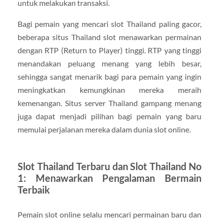
untuk melakukan transaksi.
Bagi pemain yang mencari slot Thailand paling gacor,
beberapa situs Thailand slot menawarkan permainan
dengan RTP (Return to Player) tinggi. RTP yang tinggi
menandakan peluang menang yang lebih besar,
sehingga sangat menarik bagi para pemain yang ingin
meningkatkan kemungkinan mereka meraih
kemenangan. Situs server Thailand gampang menang
juga dapat menjadi pilihan bagi pemain yang baru
memulai perjalanan mereka dalam dunia slot online.
Slot Thailand Terbaru dan Slot Thailand No
1: Menawarkan Pengalaman Bermain
Terbaik
Pemain slot online selalu mencari permainan baru dan