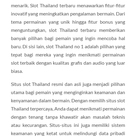
menarik. Slot Thailand terbaru menawarkan fitur-fitur
inovatif yang meningkatkan pengalaman bermain. Dari
tema permainan yang unik hingga fitur bonus yang
menguntungkan, slot Thailand terbaru memberikan
banyak pilihan bagi pemain yang ingin mencoba hal
baru. Di sisi lain, slot Thailand no 1 adalah pilihan yang
tepat bagi mereka yang ingin menikmati permainan
slot terbaik dengan kualitas grafis dan audio yang luar
biasa.
Situs slot Thailand resmi dan asli juga menjadi pilihan
utama bagi pemain yang menginginkan keamanan dan
kenyamanan dalam bermain. Dengan memilih situs slot
Thailand terpercaya, Anda dapat menikmati permainan
dengan tenang tanpa khawatir akan masalah teknis
atau kecurangan. Situs-situs ini juga memiliki sistem
keamanan yang ketat untuk melindungi data pribadi