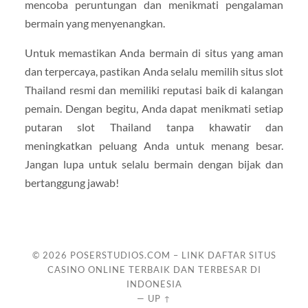
mencoba peruntungan dan menikmati pengalaman
bermain yang menyenangkan.
Untuk memastikan Anda bermain di situs yang aman
dan terpercaya, pastikan Anda selalu memilih situs slot
Thailand resmi dan memiliki reputasi baik di kalangan
pemain. Dengan begitu, Anda dapat menikmati setiap
putaran slot Thailand tanpa khawatir dan
meningkatkan peluang Anda untuk menang besar.
Jangan lupa untuk selalu bermain dengan bijak dan
bertanggung jawab!
© 2026
POSERSTUDIOS.COM – LINK DAFTAR SITUS
CASINO ONLINE TERBAIK DAN TERBESAR DI
INDONESIA
—
UP ↑