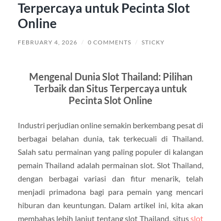
Terpercaya untuk Pecinta Slot
Online
FEBRUARY 4, 2026
/
0 COMMENTS
/
STICKY
Mengenal Dunia Slot Thailand: Pilihan
Terbaik dan Situs Terpercaya untuk
Pecinta Slot Online
Industri perjudian online semakin berkembang pesat di
berbagai belahan dunia, tak terkecuali di Thailand.
Salah satu permainan yang paling populer di kalangan
pemain Thailand adalah permainan slot. Slot Thailand,
dengan berbagai variasi dan fitur menarik, telah
menjadi primadona bagi para pemain yang mencari
hiburan dan keuntungan. Dalam artikel ini, kita akan
membahas lebih lanjut tentang slot Thailand, situs
slot