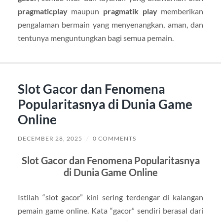
pragmaticplay
maupun
pragmatik play
memberikan
pengalaman bermain yang menyenangkan, aman, dan
tentunya menguntungkan bagi semua pemain.
Slot Gacor dan Fenomena
Popularitasnya di Dunia Game
Online
DECEMBER 28, 2025
/
0 COMMENTS
Slot Gacor dan Fenomena Popularitasnya
di Dunia Game Online
Istilah “slot gacor” kini sering terdengar di kalangan
pemain game online. Kata “gacor” sendiri berasal dari