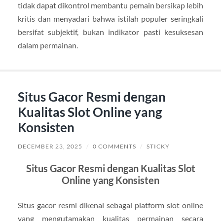
tidak dapat dikontrol membantu pemain bersikap lebih
kritis dan menyadari bahwa istilah populer seringkali
bersifat subjektif, bukan indikator pasti kesuksesan
dalam permainan.
Situs Gacor Resmi dengan
Kualitas Slot Online yang
Konsisten
DECEMBER 23, 2025
/
0 COMMENTS
/
STICKY
Situs Gacor Resmi dengan Kualitas Slot
Online yang Konsisten
Situs gacor resmi dikenal sebagai platform slot online
yang mengutamakan kualitas permainan secara