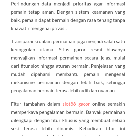
Perlindungan data menjadi prioritas agar informasi
pemain tetap aman. Dengan sistem keamanan yang
baik, pemain dapat bermain dengan rasa tenang tanpa
khawatir mengenai privasi.
Transparansi dalam permainan juga menjadi salah satu
keunggulan utama. Situs gacor resmi biasanya
menyajikan informasi permainan secara jelas, mulai
dari fitur slot hingga aturan bermain. Penjelasan yang
mudah dipahami membantu pemain mengenal
mekanisme permainan dengan lebih baik, sehingga
pengalaman bermain terasa lebih adil dan nyaman.
Fitur tambahan dalam
slot88 gacor
online semakin
memperkaya pengalaman bermain. Banyak permainan
dilengkapi dengan fitur khusus yang membuat setiap
sesi terasa lebih dinamis. Kehadiran fitur ini