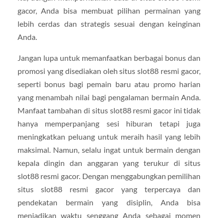
gacor, Anda bisa membuat pilihan permainan yang
lebih cerdas dan strategis sesuai dengan keinginan
Anda.
Jangan lupa untuk memanfaatkan berbagai bonus dan
promosi yang disediakan oleh situs slot88 resmi gacor,
seperti bonus bagi pemain baru atau promo harian
yang menambah nilai bagi pengalaman bermain Anda.
Manfaat tambahan di situs slot88 resmi gacor ini tidak
hanya memperpanjang sesi hiburan tetapi juga
meningkatkan peluang untuk meraih hasil yang lebih
maksimal. Namun, selalu ingat untuk bermain dengan
kepala dingin dan anggaran yang terukur di situs
slot88 resmi gacor. Dengan menggabungkan pemilihan
situs slot88 resmi gacor yang terpercaya dan
pendekatan bermain yang disiplin, Anda bisa
menjadikan waktu senggang Anda sebagai momen