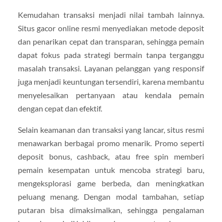
Kemudahan transaksi menjadi nilai tambah lainnya.
Situs gacor online resmi menyediakan metode deposit
dan penarikan cepat dan transparan, sehingga pemain
dapat fokus pada strategi bermain tanpa terganggu
masalah transaksi. Layanan pelanggan yang responsif
juga menjadi keuntungan tersendiri, karena membantu
menyelesaikan pertanyaan atau kendala pemain
dengan cepat dan efektif.
Selain keamanan dan transaksi yang lancar, situs resmi
menawarkan berbagai promo menarik. Promo seperti
deposit bonus, cashback, atau free spin memberi
pemain kesempatan untuk mencoba strategi baru,
mengeksplorasi game berbeda, dan meningkatkan
peluang menang. Dengan modal tambahan, setiap
putaran bisa dimaksimalkan, sehingga pengalaman