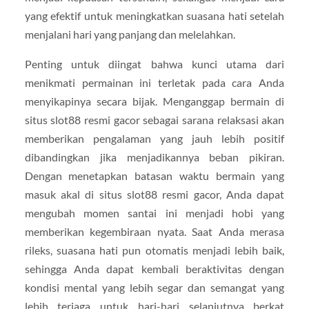
yang efektif untuk meningkatkan suasana hati setelah
menjalani hari yang panjang dan melelahkan.
Penting untuk diingat bahwa kunci utama dari
menikmati permainan ini terletak pada cara Anda
menyikapinya secara bijak. Menganggap bermain di
situs slot88 resmi gacor sebagai sarana relaksasi akan
memberikan pengalaman yang jauh lebih positif
dibandingkan jika menjadikannya beban pikiran.
Dengan menetapkan batasan waktu bermain yang
masuk akal di situs slot88 resmi gacor, Anda dapat
mengubah momen santai ini menjadi hobi yang
memberikan kegembiraan nyata. Saat Anda merasa
rileks, suasana hati pun otomatis menjadi lebih baik,
sehingga Anda dapat kembali beraktivitas dengan
kondisi mental yang lebih segar dan semangat yang
lebih terjaga untuk hari-hari selanjutnya berkat