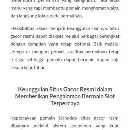
menu yang rapi membantu pemain menghemat waktu
dan langsung fokus pada permainan.
Fleksibilitas akses menjadi keunggulan lainnya. Situs
gacor resmi dapat diakses melalui berbagai perangkat
dengan tampilan yang tetap optimal. Baik melalui
komputer maupun ponsel, kualitas permainan tetap
terjaga sehingga pemain dapat bermain kapan saja
sesuai kebutuhan.
Keunggulan Situs Gacor Resmi dalam
Memberikan Pengalaman Bermain Slot
Terpercaya
Kepercayaan pemain terhadap situs gacor resmi
dibangun melalui sistem keamanan yang kuat.