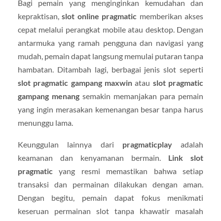
Bagi pemain yang menginginkan kemudahan dan
kepraktisan,
slot online pragmatic
memberikan akses
cepat melalui perangkat mobile atau desktop. Dengan
antarmuka yang ramah pengguna dan navigasi yang
mudah, pemain dapat langsung memulai putaran tanpa
hambatan. Ditambah lagi, berbagai jenis slot seperti
slot pragmatic gampang maxwin
atau
slot pragmatic
gampang menang
semakin memanjakan para pemain
yang ingin merasakan kemenangan besar tanpa harus
menunggu lama.
Keunggulan lainnya dari
pragmaticplay
adalah
keamanan dan kenyamanan bermain.
Link slot
pragmatic
yang resmi memastikan bahwa setiap
transaksi dan permainan dilakukan dengan aman.
Dengan begitu, pemain dapat fokus menikmati
keseruan permainan slot tanpa khawatir masalah