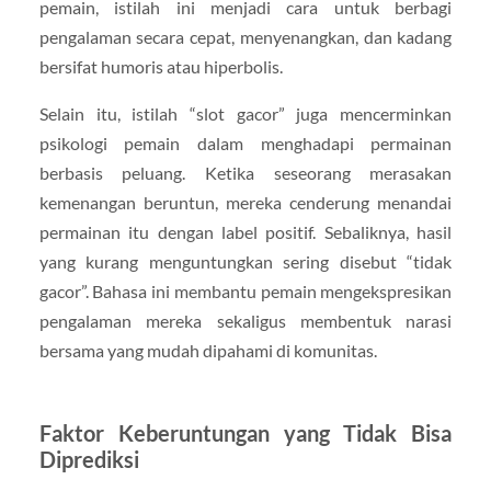
pemain, istilah ini menjadi cara untuk berbagi
pengalaman secara cepat, menyenangkan, dan kadang
bersifat humoris atau hiperbolis.
Selain itu, istilah “slot gacor” juga mencerminkan
psikologi pemain dalam menghadapi permainan
berbasis peluang. Ketika seseorang merasakan
kemenangan beruntun, mereka cenderung menandai
permainan itu dengan label positif. Sebaliknya, hasil
yang kurang menguntungkan sering disebut “tidak
gacor”. Bahasa ini membantu pemain mengekspresikan
pengalaman mereka sekaligus membentuk narasi
bersama yang mudah dipahami di komunitas.
Faktor Keberuntungan yang Tidak Bisa
Diprediksi