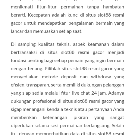
menikmati fitur-fitur permainan tanpa hambatan
berarti. Kecepatan adalah kunci di situs slot88 resmi
gacor untuk mendapatkan pengalaman bermain yang
lancar dan memuaskan setiap saat.
Di samping kualitas teknis, aspek keamanan dalam
bertransaksi di situs slot88 resmi gacor menjadi
fondasi penting bagi setiap pemain yang ingin bermain
dengan tenang. Pilihlah situs slot88 resmi gacor yang
menyediakan metode deposit dan withdraw yang
efisien, transparan, serta memiliki dukungan pelanggan
yang siap sedia melalui fitur live chat 24 jam. Adanya
dukungan profesional di situs slot88 resmi gacor yang
sigap menangani kendala teknis atau pertanyaan Anda
memberikan ketenangan pikiran yang sangat
diperlukan selama sesi permainan berlangsung. Selain
itu, dengan memperhatikan data di situs slot88 resmi