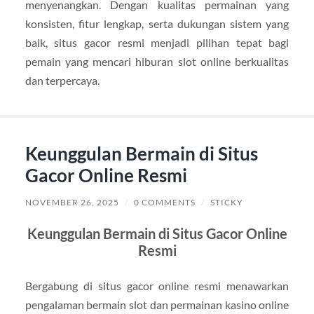
menyenangkan. Dengan kualitas permainan yang
konsisten, fitur lengkap, serta dukungan sistem yang
baik, situs gacor resmi menjadi pilihan tepat bagi
pemain yang mencari hiburan slot online berkualitas
dan terpercaya.
Keunggulan Bermain di Situs
Gacor Online Resmi
NOVEMBER 26, 2025
/
0 COMMENTS
/
STICKY
Keunggulan Bermain di Situs Gacor Online
Resmi
Bergabung di situs gacor online resmi menawarkan
pengalaman bermain slot dan permainan kasino online