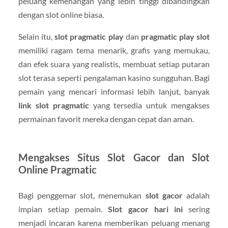
peluang kemenangan yang lebih tinggi dibandingkan
dengan slot online biasa.
Selain itu,
slot pragmatic play
dan
pragmatic play slot
memiliki ragam tema menarik, grafis yang memukau,
dan efek suara yang realistis, membuat setiap putaran
slot terasa seperti pengalaman kasino sungguhan. Bagi
pemain yang mencari informasi lebih lanjut, banyak
link slot pragmatic
yang tersedia untuk mengakses
permainan favorit mereka dengan cepat dan aman.
Mengakses Situs Slot Gacor dan Slot
Online Pragmatic
Bagi penggemar slot, menemukan
slot gacor
adalah
impian setiap pemain.
Slot gacor hari ini
sering
menjadi incaran karena memberikan peluang menang