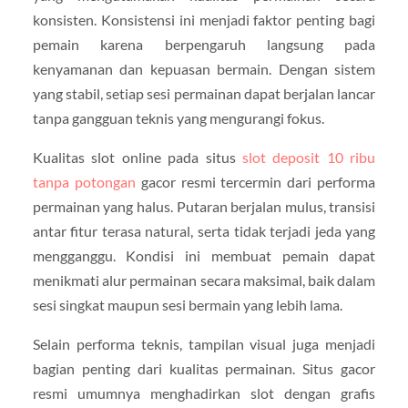
konsisten. Konsistensi ini menjadi faktor penting bagi
pemain karena berpengaruh langsung pada
kenyamanan dan kepuasan bermain. Dengan sistem
yang stabil, setiap sesi permainan dapat berjalan lancar
tanpa gangguan teknis yang mengurangi fokus.
Kualitas slot online pada situs
slot deposit 10 ribu
tanpa potongan
gacor resmi tercermin dari performa
permainan yang halus. Putaran berjalan mulus, transisi
antar fitur terasa natural, serta tidak terjadi jeda yang
mengganggu. Kondisi ini membuat pemain dapat
menikmati alur permainan secara maksimal, baik dalam
sesi singkat maupun sesi bermain yang lebih lama.
Selain performa teknis, tampilan visual juga menjadi
bagian penting dari kualitas permainan. Situs gacor
resmi umumnya menghadirkan slot dengan grafis