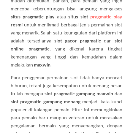
mudah ditemukan. Bahkan, para pemain yang ingin
mencoba keberuntungan bisa langsung mengakses
situs pragmatic play
atau
situs slot
pragmatic play
resmi
untuk menikmati berbagai jenis permainan slot
yang menarik. Salah satu keunggulan dari platform ini
adalah tersedianya
slot gacor pragmatic
dan
slot
online pragmatic
, yang dikenal karena tingkat
kemenangan yang tinggi dan kemudahan dalam
melakukan
maxwin
.
Para penggemar permainan slot tidak hanya mencari
hiburan, tetapi juga kesempatan untuk menang besar.
Itulah mengapa
slot pragmatic gampang maxwin
dan
slot pragmatic gampang menang
menjadi kata kunci
populer di kalangan pemain. Fitur ini memungkinkan
para pemain baru maupun veteran untuk merasakan
pengalaman bermain yang menyenangkan, dengan