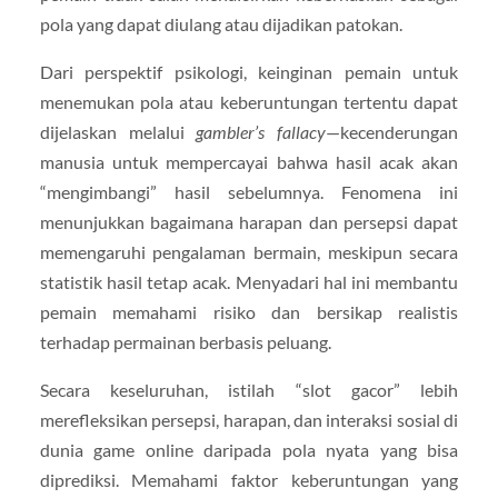
pola yang dapat diulang atau dijadikan patokan.
Dari perspektif psikologi, keinginan pemain untuk
menemukan pola atau keberuntungan tertentu dapat
dijelaskan melalui
gambler’s fallacy
—kecenderungan
manusia untuk mempercayai bahwa hasil acak akan
“mengimbangi” hasil sebelumnya. Fenomena ini
menunjukkan bagaimana harapan dan persepsi dapat
memengaruhi pengalaman bermain, meskipun secara
statistik hasil tetap acak. Menyadari hal ini membantu
pemain memahami risiko dan bersikap realistis
terhadap permainan berbasis peluang.
Secara keseluruhan, istilah “slot gacor” lebih
merefleksikan persepsi, harapan, dan interaksi sosial di
dunia game online daripada pola nyata yang bisa
diprediksi. Memahami faktor keberuntungan yang