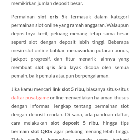
memikirkan jumlah deposit besar.
Permainan
slot qris 5k
termasuk dalam kategori
permainan slot online yang ramah anggaran. Walaupun
depositnya kecil, peluang menang tetap sama besar
seperti slot dengan deposit lebih tinggi. Beberapa
mesin slot online bahkan menawarkan putaran bonus,
jackpot progresif, dan fitur menarik lainnya yang
membuat
slot qris 5rb
layak dicoba oleh semua
pemain, baik pemula ataupun berpengalaman.
Jika kamu mencari
link slot 5 ribu
, biasanya situs‑situs
daftar pusatgame
online menyediakan halaman khusus
dengan informasi lengkap tentang permainan slot
dengan deposit rendah. Di sana, ada panduan daftar,
cara melakukan
slot deposit 5 ribu
, hingga tips
bermain
slot QRIS
agar peluang menang lebih tinggi.
Tidak sedikit komunitas pemain yang berbagi