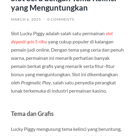
yang Menguntungkan
MARCH 6, 2025
/
0 COMMENTS
Slot Lucky Piggy adalah salah satu permainan
slot
deposit qris 5 ribu
yang cukup populer di kalangan
pemain judi online. Dengan tema yang ceria dan penuh
warna, permainan ini menarik perhatian banyak
pemain berkat grafis yang menarik serta fitur-fitur
bonus yang menguntungkan. Slot ini dikembangkan
oleh
Pragmatic Play
, salah satu penyedia perangkat
lunak terkemuka di industri permainan kasino.
Tema dan Grafis
Lucky Piggy mengusung tema kelinci yang beruntung,