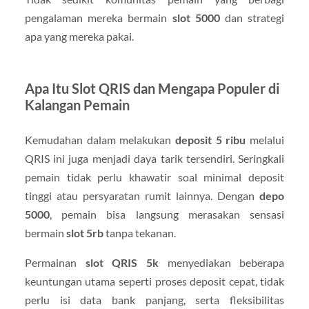
pengalaman mereka bermain
slot 5000
dan strategi
apa yang mereka pakai.
Apa Itu Slot QRIS dan Mengapa Populer di
Kalangan Pemain
Kemudahan dalam melakukan
deposit 5 ribu
melalui
QRIS ini juga menjadi daya tarik tersendiri. Seringkali
pemain tidak perlu khawatir soal minimal deposit
tinggi atau persyaratan rumit lainnya. Dengan
depo
5000
, pemain bisa langsung merasakan sensasi
bermain
slot 5rb
tanpa tekanan.
Permainan
slot QRIS 5k
menyediakan beberapa
keuntungan utama seperti proses deposit cepat, tidak
perlu isi data bank panjang, serta fleksibilitas