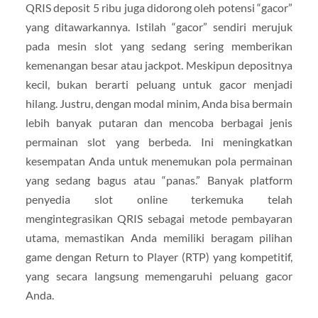
QRIS deposit 5 ribu juga didorong oleh potensi “gacor”
yang ditawarkannya. Istilah “gacor” sendiri merujuk
pada mesin slot yang sedang sering memberikan
kemenangan besar atau jackpot. Meskipun depositnya
kecil, bukan berarti peluang untuk gacor menjadi
hilang. Justru, dengan modal minim, Anda bisa bermain
lebih banyak putaran dan mencoba berbagai jenis
permainan slot yang berbeda. Ini meningkatkan
kesempatan Anda untuk menemukan pola permainan
yang sedang bagus atau “panas.” Banyak platform
penyedia slot online terkemuka telah
mengintegrasikan QRIS sebagai metode pembayaran
utama, memastikan Anda memiliki beragam pilihan
game dengan Return to Player (RTP) yang kompetitif,
yang secara langsung memengaruhi peluang gacor
Anda.