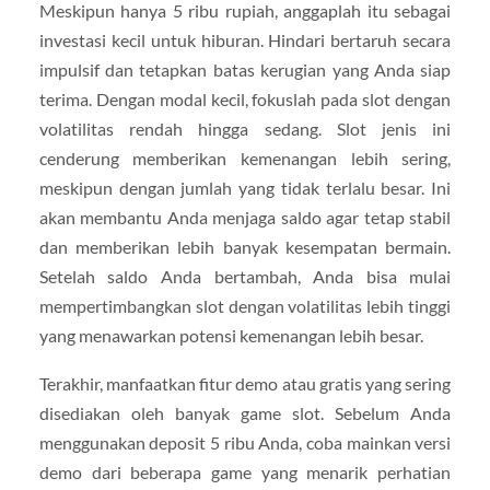
Meskipun hanya 5 ribu rupiah, anggaplah itu sebagai
investasi kecil untuk hiburan. Hindari bertaruh secara
impulsif dan tetapkan batas kerugian yang Anda siap
terima. Dengan modal kecil, fokuslah pada slot dengan
volatilitas rendah hingga sedang. Slot jenis ini
cenderung memberikan kemenangan lebih sering,
meskipun dengan jumlah yang tidak terlalu besar. Ini
akan membantu Anda menjaga saldo agar tetap stabil
dan memberikan lebih banyak kesempatan bermain.
Setelah saldo Anda bertambah, Anda bisa mulai
mempertimbangkan slot dengan volatilitas lebih tinggi
yang menawarkan potensi kemenangan lebih besar.
Terakhir, manfaatkan fitur demo atau gratis yang sering
disediakan oleh banyak game slot. Sebelum Anda
menggunakan deposit 5 ribu Anda, coba mainkan versi
demo dari beberapa game yang menarik perhatian