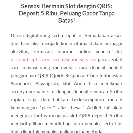
Sensasi Bermain Slot dengan QRIS:
Deposit 5 Ribu, Peluang Gacor Tanpa
Batas!
Di era digital yang serba cepat ini, kemudahan akses
dan transaksi menjadi kunci utama dalam berbagai
aktivitas, termasuk hiburan online seperti slot
discountsepticservice.com/septic-services
gacor. Salah
satu inovasi yang merevolusi cara deposit adalah
penggunaan QRIS (Quick Response Code Indonesian
Standard). Bayangkan, kini Anda bisa menikmati
serunya bermain slot dengan deposit semurah 5 ribu
rupiah saja, dan bahkan berkesempatan meraih
kemenangan “gacor” alias besar! Artikel ini akan
mengupas tuntas mengapa slot QRIS deposit 5 ribu
menjadi pilihan menarik bagi para pemain, serta tips
dan trik untuk memaksimalkan peluang Anda.