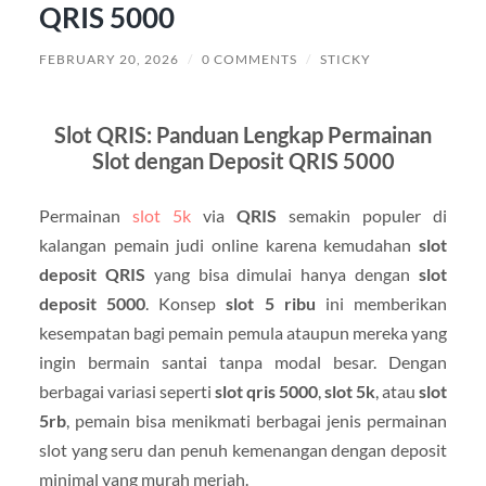
QRIS 5000
FEBRUARY 20, 2026
/
0 COMMENTS
/
STICKY
Slot QRIS: Panduan Lengkap Permainan
Slot dengan Deposit QRIS 5000
Permainan
slot 5k
via
QRIS
semakin populer di
kalangan pemain judi online karena kemudahan
slot
deposit QRIS
yang bisa dimulai hanya dengan
slot
deposit 5000
. Konsep
slot 5 ribu
ini memberikan
kesempatan bagi pemain pemula ataupun mereka yang
ingin bermain santai tanpa modal besar. Dengan
berbagai variasi seperti
slot qris 5000
,
slot 5k
, atau
slot
5rb
, pemain bisa menikmati berbagai jenis permainan
slot yang seru dan penuh kemenangan dengan deposit
minimal yang murah meriah.