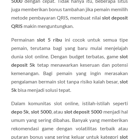
5000
dengan cepat. Tidak hanya itu, beberapa situs
juga memberikan bonus tambahan jika pemain memilih
metode pembayaran QRIS, membuat nilai
slot deposit
QRIS
makin menguntungkan.
Permainan
slot 5 ribu
ini cocok untuk semua tipe
pemain, terutama bagi yang baru mulai menjelajah
dunia slot online. Dengan budget terbatas, game
slot
deposit 5k
tetap menawarkan keseruan dan potensi
kemenangan. Bagi pemain yang ingin merasakan
pengalaman bermain slot tanpa risiko kalah besar,
slot
5k
bisa menjadi solusi tepat.
Dalam komunitas slot online, istilah‑istilah seperti
depo 5k
,
slot 5000
, atau
slot deposit 5000
menjadi hal
umum yang sering dibahas. Banyak yang memberikan
rekomendasi game dengan volatilitas terbaik atau
putaran bonus yang sering keluar untuk kategori
slot