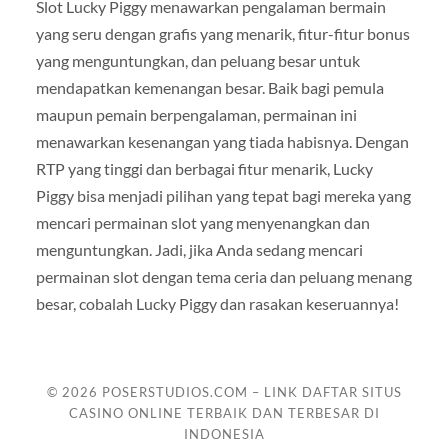
Slot Lucky Piggy menawarkan pengalaman bermain
yang seru dengan grafis yang menarik, fitur-fitur bonus
yang menguntungkan, dan peluang besar untuk
mendapatkan kemenangan besar. Baik bagi pemula
maupun pemain berpengalaman, permainan ini
menawarkan kesenangan yang tiada habisnya. Dengan
RTP yang tinggi dan berbagai fitur menarik, Lucky
Piggy bisa menjadi pilihan yang tepat bagi mereka yang
mencari permainan slot yang menyenangkan dan
menguntungkan. Jadi, jika Anda sedang mencari
permainan slot dengan tema ceria dan peluang menang
besar, cobalah Lucky Piggy dan rasakan keseruannya!
© 2026
POSERSTUDIOS.COM – LINK DAFTAR SITUS
CASINO ONLINE TERBAIK DAN TERBESAR DI
INDONESIA