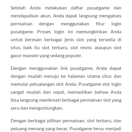
Setelah Anda melakukan daftar pusatgame dan
mendapatkan akun, Anda dapat langsung mengakses
permainan dengan menggunakan fitur login
pusatgame. Proses login ini memungkinkan Anda
untuk bermain berbagai jenis slot yang tersedia di
situs, baik itu slot terbaru, slot resmi, ataupun slot
gacor maxwin yang sedang populer.
Dengan menggunakan link pusatgame, Anda dapat
dengan mudah menuju ke halaman utama situs dan
memulai petualangan slot Anda. Pusatgame slot login
sangat mudah dan cepat, memastikan bahwa Anda
bisa langsung menikmati berbagai permainan slot yang
seru dan menguntungkan.
Dengan berbagai pilihan permainan, slot terbaru, dan
peluang menang yang besar, Pusatgame terus menjadi