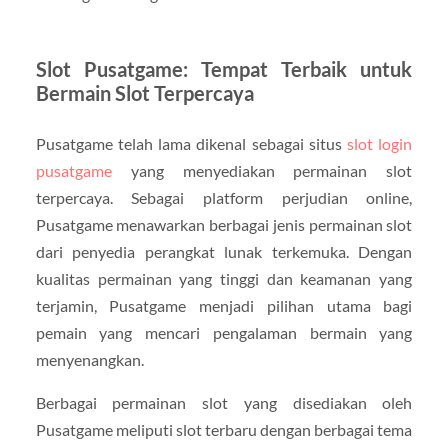
Slot Pusatgame: Tempat Terbaik untuk
Bermain Slot Terpercaya
Pusatgame telah lama dikenal sebagai situs
slot login
pusatgame
yang menyediakan permainan slot
terpercaya. Sebagai platform perjudian online,
Pusatgame menawarkan berbagai jenis permainan slot
dari penyedia perangkat lunak terkemuka. Dengan
kualitas permainan yang tinggi dan keamanan yang
terjamin, Pusatgame menjadi pilihan utama bagi
pemain yang mencari pengalaman bermain yang
menyenangkan.
Berbagai permainan slot yang disediakan oleh
Pusatgame meliputi slot terbaru dengan berbagai tema