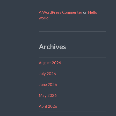
A WordPress Commenter
on
Hello
world!
Archives
August 2026
July 2026
June 2026
May 2026
April 2026