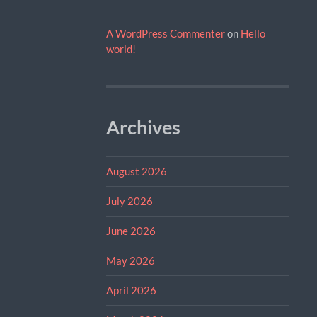
A WordPress Commenter
on
Hello
world!
Archives
August 2026
July 2026
June 2026
May 2026
April 2026