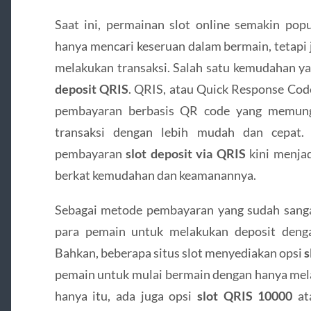
Saat ini, permainan slot online semakin popu
hanya mencari keseruan dalam bermain, tetap
melakukan transaksi. Salah satu kemudahan y
deposit QRIS
. QRIS, atau Quick Response Cod
pembayaran berbasis QR code yang memung
transaksi dengan lebih mudah dan cepat.
pembayaran
slot deposit via QRIS
kini menjad
berkat kemudahan dan keamanannya.
Sebagai metode pembayaran yang sudah sanga
para pemain untuk melakukan deposit denga
Bahkan, beberapa situs slot menyediakan opsi
s
pemain untuk mulai bermain dengan hanya mel
hanya itu, ada juga opsi
slot QRIS 10000
at