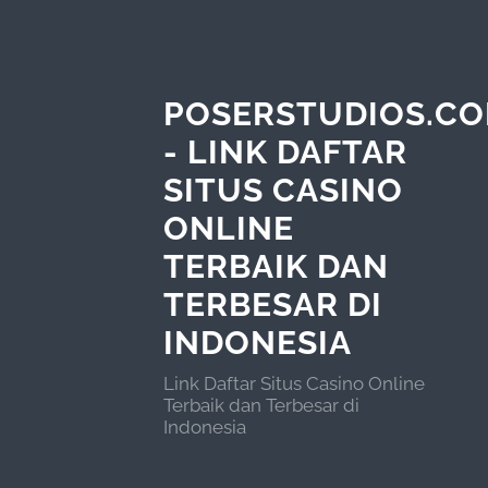
POSERSTUDIOS.C
- LINK DAFTAR
SITUS CASINO
ONLINE
TERBAIK DAN
TERBESAR DI
INDONESIA
Link Daftar Situs Casino Online
Terbaik dan Terbesar di
Indonesia