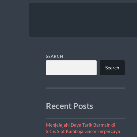
SEARCH
Search
Recent Posts
Menjelajahi Daya Tarik Bermain di
Situs Slot Kamboja Gacor Terpercaya