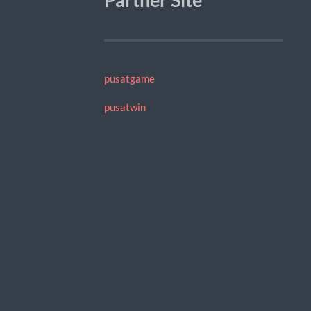
pusatgame
pusatwin