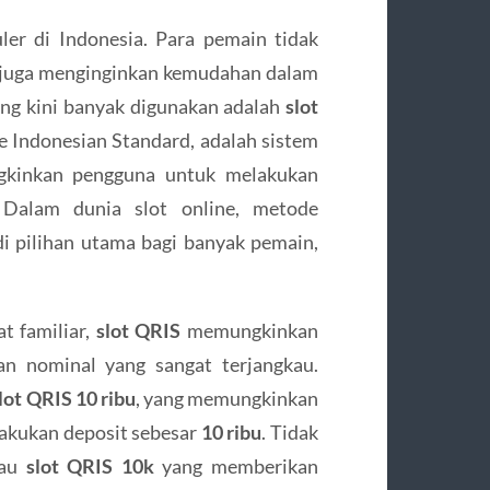
ler di Indonesia. Para pemain tidak
i juga menginginkan kemudahan dalam
ang kini banyak digunakan adalah
slot
e Indonesian Standard, adalah sistem
kinkan pengguna untuk melakukan
 Dalam dunia slot online, metode
i pilihan utama bagi banyak pemain,
t familiar,
slot QRIS
memungkinkan
n nominal yang sangat terjangkau.
lot QRIS 10 ribu
, yang memungkinkan
akukan deposit sebesar
10 ribu
. Tidak
au
slot QRIS 10k
yang memberikan