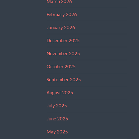
March 2026
February 2026
January 2026
December 2025
November 2025
October 2025
September 2025
August 2025
July 2025
June 2025
May 2025