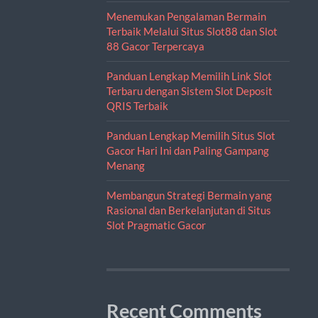
Menemukan Pengalaman Bermain
Terbaik Melalui Situs Slot88 dan Slot
88 Gacor Terpercaya
Panduan Lengkap Memilih Link Slot
Terbaru dengan Sistem Slot Deposit
QRIS Terbaik
Panduan Lengkap Memilih Situs Slot
Gacor Hari Ini dan Paling Gampang
Menang
Membangun Strategi Bermain yang
Rasional dan Berkelanjutan di Situs
Slot Pragmatic Gacor
Recent Comments