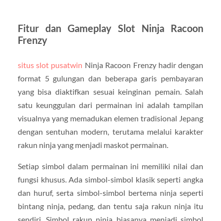
Fitur dan Gameplay Slot Ninja Racoon
Frenzy
situs slot pusatwin
Ninja Racoon Frenzy hadir dengan
format 5 gulungan dan beberapa garis pembayaran
yang bisa diaktifkan sesuai keinginan pemain. Salah
satu keunggulan dari permainan ini adalah tampilan
visualnya yang memadukan elemen tradisional Jepang
dengan sentuhan modern, terutama melalui karakter
rakun ninja yang menjadi maskot permainan.
Setiap simbol dalam permainan ini memiliki nilai dan
fungsi khusus. Ada simbol-simbol klasik seperti angka
dan huruf, serta simbol-simbol bertema ninja seperti
bintang ninja, pedang, dan tentu saja rakun ninja itu
sendiri. Simbol rakun ninja biasanya menjadi simbol