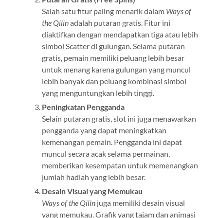
Salah satu fitur paling menarik dalam
Ways of
the Qilin
adalah putaran gratis. Fitur ini
diaktifkan dengan mendapatkan tiga atau lebih
simbol Scatter di gulungan. Selama putaran
gratis, pemain memiliki peluang lebih besar
untuk menang karena gulungan yang muncul
lebih banyak dan peluang kombinasi simbol
yang menguntungkan lebih tinggi.
Peningkatan Pengganda
Selain putaran gratis, slot ini juga menawarkan
pengganda yang dapat meningkatkan
kemenangan pemain. Pengganda ini dapat
muncul secara acak selama permainan,
memberikan kesempatan untuk memenangkan
jumlah hadiah yang lebih besar.
Desain Visual yang Memukau
Ways of the Qilin
juga memiliki desain visual
yang memukau. Grafik yang tajam dan animasi