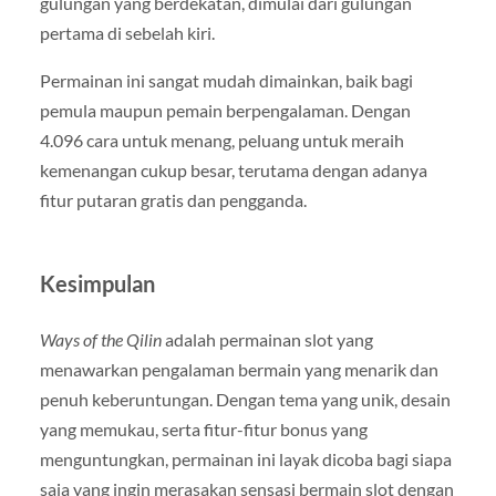
gulungan yang berdekatan, dimulai dari gulungan
pertama di sebelah kiri.
Permainan ini sangat mudah dimainkan, baik bagi
pemula maupun pemain berpengalaman. Dengan
4.096 cara untuk menang, peluang untuk meraih
kemenangan cukup besar, terutama dengan adanya
fitur putaran gratis dan pengganda.
Kesimpulan
Ways of the Qilin
adalah permainan slot yang
menawarkan pengalaman bermain yang menarik dan
penuh keberuntungan. Dengan tema yang unik, desain
yang memukau, serta fitur-fitur bonus yang
menguntungkan, permainan ini layak dicoba bagi siapa
saja yang ingin merasakan sensasi bermain slot dengan