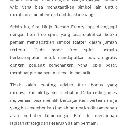
wild yang bisa menggantikan simbol lain untuk
membantu membentuk kombinasi menang.
Selain itu, Slot Ninja Racoon Frenzy juga dilengkapi
dengan fitur free spins yang bisa diaktifkan ketika
pemain mendapatkan simbol scatter dalam jumlah
tertentu. Pada mode free spins, pemain
berkesempatan untuk mendapatkan putaran gratis
dengan peluang kemenangan yang lebih besar,
membuat permainan ini semakin menarik.
Tidak kalah penting adalah fitur bonus yang
menawarkan mini games tambahan. Dalam mini games
ini, pemain bisa memilih berbagai item bertema ninja
yang bisa memberikan hadiah berupa kredit tambahan
atau multiplier kemenangan. Fitur ini menambah
lapisan strategi dan keseruan dalam bermain.