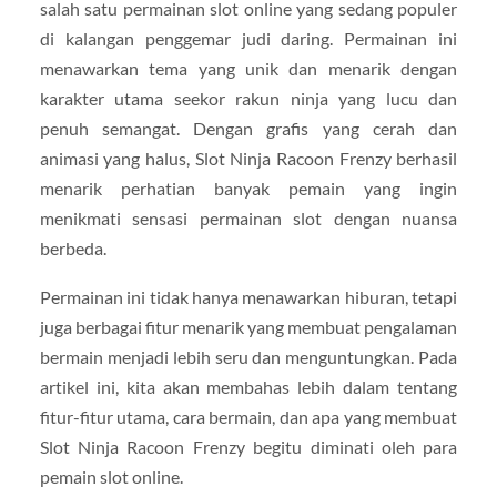
salah satu permainan slot online yang sedang populer
di kalangan penggemar judi daring. Permainan ini
menawarkan tema yang unik dan menarik dengan
karakter utama seekor rakun ninja yang lucu dan
penuh semangat. Dengan grafis yang cerah dan
animasi yang halus, Slot Ninja Racoon Frenzy berhasil
menarik perhatian banyak pemain yang ingin
menikmati sensasi permainan slot dengan nuansa
berbeda.
Permainan ini tidak hanya menawarkan hiburan, tetapi
juga berbagai fitur menarik yang membuat pengalaman
bermain menjadi lebih seru dan menguntungkan. Pada
artikel ini, kita akan membahas lebih dalam tentang
fitur-fitur utama, cara bermain, dan apa yang membuat
Slot Ninja Racoon Frenzy begitu diminati oleh para
pemain slot online.