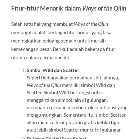
Fitur-fitur Menarik dalam
Ways of the Qilin
Salah satu hal yang membuat
Ways of the Qilin
menonjol adalah berbagai fitur bonus yang bisa
meningkatkan peluang pemain untuk meraih
kemenangan besar. Berikut adalah beberapa fitur
utama dalam permainan ini:
Simbol Wild dan Scatter
Seperti kebanyakan permainan slot lainnya,
Ways of the Qilin
memiliki simbol Wild dan
Scatter. Simbol Wild berfungsi untuk
menggantikan simbol lain di gulungan,
membantu pemain membentuk kombinasi yang
menguntungkan. Sementara itu, simbol Scatter
akan memicu fitur putaran gratis ketika tiga
atau lebih simbol Scatter muncul di gulungan.
Putaran Gratis (Free Spins)