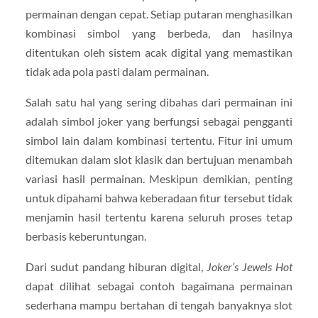
permainan dengan cepat. Setiap putaran menghasilkan
kombinasi simbol yang berbeda, dan hasilnya
ditentukan oleh sistem acak digital yang memastikan
tidak ada pola pasti dalam permainan.
Salah satu hal yang sering dibahas dari permainan ini
adalah simbol joker yang berfungsi sebagai pengganti
simbol lain dalam kombinasi tertentu. Fitur ini umum
ditemukan dalam slot klasik dan bertujuan menambah
variasi hasil permainan. Meskipun demikian, penting
untuk dipahami bahwa keberadaan fitur tersebut tidak
menjamin hasil tertentu karena seluruh proses tetap
berbasis keberuntungan.
Dari sudut pandang hiburan digital,
Joker’s Jewels Hot
dapat dilihat sebagai contoh bagaimana permainan
sederhana mampu bertahan di tengah banyaknya slot