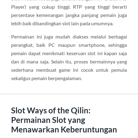
Player) yang cukup tinggi. RTP yang tinggi berarti
persentase kemenangan jangka panjang pemain juga
lebih baik dibandingkan slot lain pada umumnya.
Permainan ini juga mudah diakses melalui berbagai
perangkat, baik PC maupun smartphone, sehingga
pemain dapat menikmati keseruan slot ini kapan saja
dan di mana saja. Selain itu, proses bermainnya yang
sederhana membuat game ini cocok untuk pemula
sekaligus pemain berpengalaman.
Slot Ways of the Qilin:
Permainan Slot yang
Menawarkan Keberuntungan