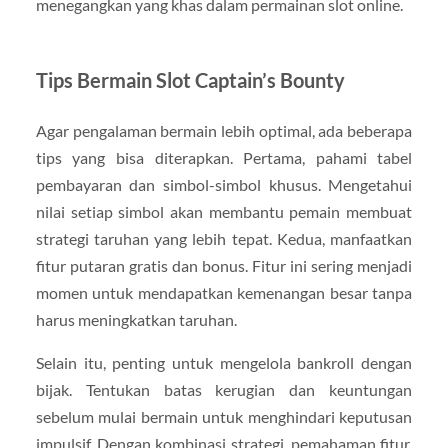
menegangkan yang khas dalam permainan slot online.
Tips Bermain Slot Captain’s Bounty
Agar pengalaman bermain lebih optimal, ada beberapa
tips yang bisa diterapkan. Pertama, pahami tabel
pembayaran dan simbol-simbol khusus. Mengetahui
nilai setiap simbol akan membantu pemain membuat
strategi taruhan yang lebih tepat. Kedua, manfaatkan
fitur putaran gratis dan bonus. Fitur ini sering menjadi
momen untuk mendapatkan kemenangan besar tanpa
harus meningkatkan taruhan.
Selain itu, penting untuk mengelola bankroll dengan
bijak. Tentukan batas kerugian dan keuntungan
sebelum mulai bermain untuk menghindari keputusan
impulsif. Dengan kombinasi strategi, pemahaman fitur,