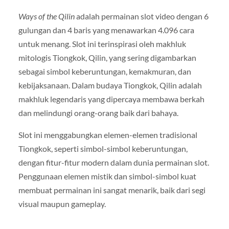
Ways of the Qilin
adalah permainan slot video dengan 6
gulungan dan 4 baris yang menawarkan 4.096 cara
untuk menang. Slot ini terinspirasi oleh makhluk
mitologis Tiongkok, Qilin, yang sering digambarkan
sebagai simbol keberuntungan, kemakmuran, dan
kebijaksanaan. Dalam budaya Tiongkok, Qilin adalah
makhluk legendaris yang dipercaya membawa berkah
dan melindungi orang-orang baik dari bahaya.
Slot ini menggabungkan elemen-elemen tradisional
Tiongkok, seperti simbol-simbol keberuntungan,
dengan fitur-fitur modern dalam dunia permainan slot.
Penggunaan elemen mistik dan simbol-simbol kuat
membuat permainan ini sangat menarik, baik dari segi
visual maupun gameplay.