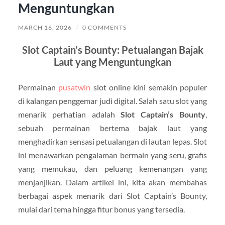
Menguntungkan
MARCH 16, 2026
/
0 COMMENTS
Slot Captain’s Bounty: Petualangan Bajak
Laut yang Menguntungkan
Permainan
pusatwin
slot online kini semakin populer
di kalangan penggemar judi digital. Salah satu slot yang
menarik perhatian adalah
Slot Captain’s Bounty
,
sebuah permainan bertema bajak laut yang
menghadirkan sensasi petualangan di lautan lepas. Slot
ini menawarkan pengalaman bermain yang seru, grafis
yang memukau, dan peluang kemenangan yang
menjanjikan. Dalam artikel ini, kita akan membahas
berbagai aspek menarik dari Slot Captain’s Bounty,
mulai dari tema hingga fitur bonus yang tersedia.