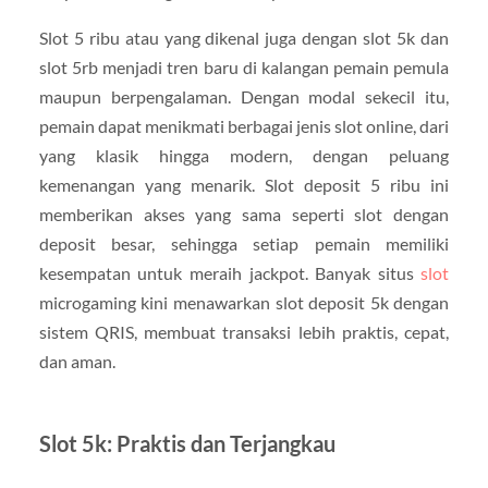
Slot 5 ribu atau yang dikenal juga dengan slot 5k dan
slot 5rb menjadi tren baru di kalangan pemain pemula
maupun berpengalaman. Dengan modal sekecil itu,
pemain dapat menikmati berbagai jenis slot online, dari
yang klasik hingga modern, dengan peluang
kemenangan yang menarik. Slot deposit 5 ribu ini
memberikan akses yang sama seperti slot dengan
deposit besar, sehingga setiap pemain memiliki
kesempatan untuk meraih jackpot. Banyak situs
slot
microgaming kini menawarkan slot deposit 5k dengan
sistem QRIS, membuat transaksi lebih praktis, cepat,
dan aman.
Slot 5k: Praktis dan Terjangkau