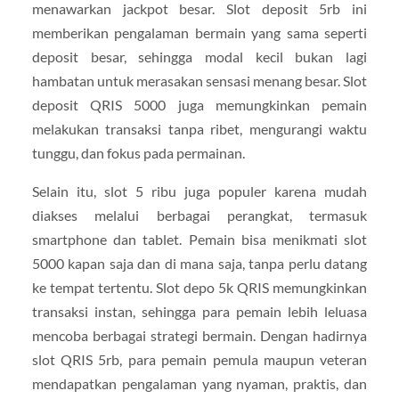
menawarkan jackpot besar. Slot deposit 5rb ini
memberikan pengalaman bermain yang sama seperti
deposit besar, sehingga modal kecil bukan lagi
hambatan untuk merasakan sensasi menang besar. Slot
deposit QRIS 5000 juga memungkinkan pemain
melakukan transaksi tanpa ribet, mengurangi waktu
tunggu, dan fokus pada permainan.
Selain itu, slot 5 ribu juga populer karena mudah
diakses melalui berbagai perangkat, termasuk
smartphone dan tablet. Pemain bisa menikmati slot
5000 kapan saja dan di mana saja, tanpa perlu datang
ke tempat tertentu. Slot depo 5k QRIS memungkinkan
transaksi instan, sehingga para pemain lebih leluasa
mencoba berbagai strategi bermain. Dengan hadirnya
slot QRIS 5rb, para pemain pemula maupun veteran
mendapatkan pengalaman yang nyaman, praktis, dan