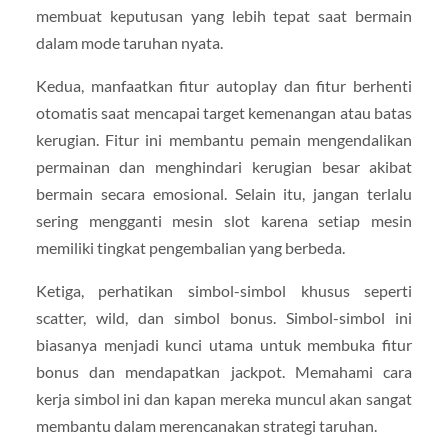
membuat keputusan yang lebih tepat saat bermain
dalam mode taruhan nyata.
Kedua, manfaatkan fitur autoplay dan fitur berhenti
otomatis saat mencapai target kemenangan atau batas
kerugian. Fitur ini membantu pemain mengendalikan
permainan dan menghindari kerugian besar akibat
bermain secara emosional. Selain itu, jangan terlalu
sering mengganti mesin slot karena setiap mesin
memiliki tingkat pengembalian yang berbeda.
Ketiga, perhatikan simbol-simbol khusus seperti
scatter, wild, dan simbol bonus. Simbol-simbol ini
biasanya menjadi kunci utama untuk membuka fitur
bonus dan mendapatkan jackpot. Memahami cara
kerja simbol ini dan kapan mereka muncul akan sangat
membantu dalam merencanakan strategi taruhan.