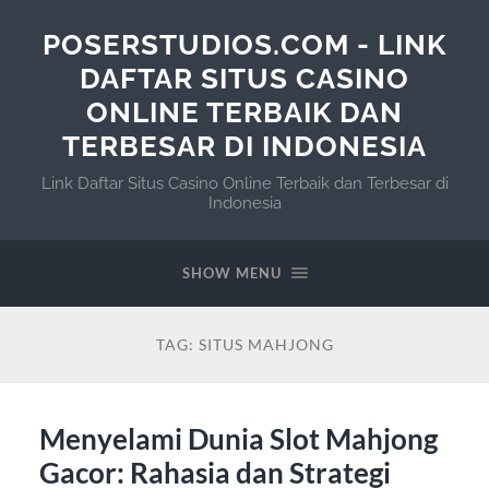
POSERSTUDIOS.COM - LINK
DAFTAR SITUS CASINO
ONLINE TERBAIK DAN
TERBESAR DI INDONESIA
Link Daftar Situs Casino Online Terbaik dan Terbesar di
Indonesia
SHOW MENU
TAG:
SITUS MAHJONG
Menyelami Dunia Slot Mahjong
Gacor: Rahasia dan Strategi