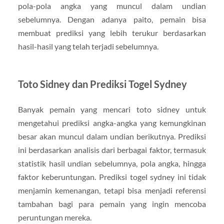
pola-pola angka yang muncul dalam undian
sebelumnya. Dengan adanya paito, pemain bisa
membuat prediksi yang lebih terukur berdasarkan
hasil-hasil yang telah terjadi sebelumnya.
Toto Sidney dan Prediksi Togel Sydney
Banyak pemain yang mencari toto sidney untuk
mengetahui prediksi angka-angka yang kemungkinan
besar akan muncul dalam undian berikutnya. Prediksi
ini berdasarkan analisis dari berbagai faktor, termasuk
statistik hasil undian sebelumnya, pola angka, hingga
faktor keberuntungan. Prediksi togel sydney ini tidak
menjamin kemenangan, tetapi bisa menjadi referensi
tambahan bagi para pemain yang ingin mencoba
peruntungan mereka.