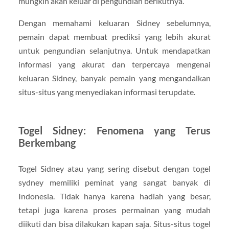
mungkin akan keluar di pengundian berikutnya.
Dengan memahami keluaran Sidney sebelumnya,
pemain dapat membuat prediksi yang lebih akurat
untuk pengundian selanjutnya. Untuk mendapatkan
informasi yang akurat dan terpercaya mengenai
keluaran Sidney, banyak pemain yang mengandalkan
situs-situs yang menyediakan informasi terupdate.
Togel Sidney: Fenomena yang Terus
Berkembang
Togel Sidney atau yang sering disebut dengan togel
sydney memiliki peminat yang sangat banyak di
Indonesia. Tidak hanya karena hadiah yang besar,
tetapi juga karena proses permainan yang mudah
diikuti dan bisa dilakukan kapan saja. Situs-situs togel