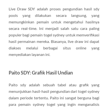
Live Draw SDY adalah proses pengundian hasil sdy
pools yang dilakukan secara langsung, yang
memungkinkan pemain untuk mengetahui hasilnya
secara real-time. Ini menjadi salah satu cara paling
populer bagi pemain togel sydney untuk memverifikasi
hasil permainan mereka. Biasanya, live draw ini dapat
diakses melalui berbagai situs online yang
menyediakan layanan ini.
Paito SDY: Grafik Hasil Undian
Paito sdy adalah sebuah tabel atau grafik yang
menunjukkan hasil-hasil pengundian dari togel sydney
dalam periode tertentu. Paito ini sangat berguna bagi
para pemain sydney togel yang ingin menganalisis