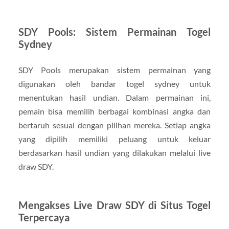
SDY Pools: Sistem Permainan Togel
Sydney
SDY Pools merupakan sistem permainan yang
digunakan oleh bandar togel sydney untuk
menentukan hasil undian. Dalam permainan ini,
pemain bisa memilih berbagai kombinasi angka dan
bertaruh sesuai dengan pilihan mereka. Setiap angka
yang dipilih memiliki peluang untuk keluar
berdasarkan hasil undian yang dilakukan melalui live
draw SDY.
Mengakses Live Draw SDY di Situs Togel
Terpercaya