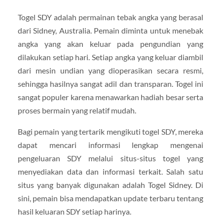
Togel SDY adalah permainan tebak angka yang berasal
dari Sidney, Australia. Pemain diminta untuk menebak
angka yang akan keluar pada pengundian yang
dilakukan setiap hari. Setiap angka yang keluar diambil
dari mesin undian yang dioperasikan secara resmi,
sehingga hasilnya sangat adil dan transparan. Togel ini
sangat populer karena menawarkan hadiah besar serta
proses bermain yang relatif mudah.
Bagi pemain yang tertarik mengikuti togel SDY, mereka
dapat mencari informasi lengkap mengenai
pengeluaran SDY melalui situs-situs togel yang
menyediakan data dan informasi terkait. Salah satu
situs yang banyak digunakan adalah Togel Sidney. Di
sini, pemain bisa mendapatkan update terbaru tentang
hasil keluaran SDY setiap harinya.